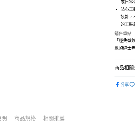
或日常
2.付款方
相關說明
貼心工
流程，驗
【關於「A
ATM付款
完成交易
AFTEE
設計，
3.實際核
便利好安
的工裝
4.訂單成
１．簡單
消。如遇
２．便利
銷售重點
運送方式
無法說明
３．安心
「經典微
【繳款方
全家取貨
1.分期款
斂的紳士
【「AFT
醒簡訊。
免運費
１．於結帳
2.透過簡
付」結帳
帳／街口支
付款後全
２．訂單
商品相關分
３．收到繳
免運費
【注意事
／ATM／
🐕‍🦺 HAZZ
1.本服務
※ 請注意
萊爾富取
分享
用戶於交
絡購買商品
▶男裝
款買賣價
先享後付
免運費
2.基於同
※ 交易是
🌸2026 
資料（包
是否繳費成
付款後萊
用，由本
付客戶支
🐕‍🦺 HAZZ
免運費
3.完整用
說明
商品規格
相關推薦
【注意事
7-11取貨
１．透過由
交易，需
免運費