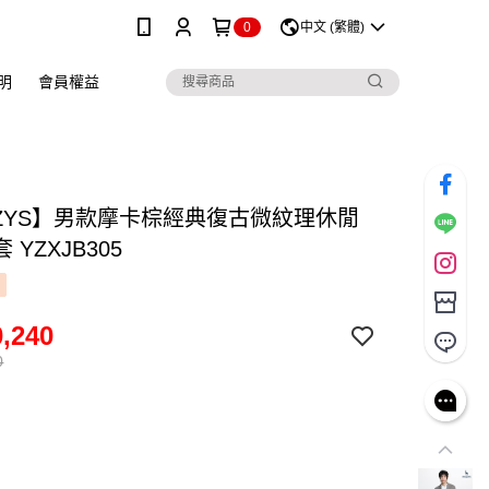
0
中文 (繁體)
明
會員權益
ZZYS】男款摩卡棕經典復古微紋理休閒
 YZXJB305
,240
0