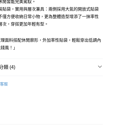
休閒皆能完美駕馭。
式選擇「大哥付你分期」，訂單成立後會自動跳轉到大哥付的交易
裝貼袋，實用與層次兼具：兩側採用大氣的開放式貼袋
證手機門號後，選擇欲分期的期數、繳款截止日，確認付款後即
FTEE先享後付」】
。
先享後付是「在收到商品之後才付款」的支付方式。 讓您購物簡單
不僅方便收納日常小物，更為整體造型增添了一抹率性
准額度、可分期數及費用金額請依後續交易確認頁面所載為準。
心！
層次，穿搭更加年輕有型。
立30分鐘內，如未前往確認交易或遇審核未通過，訂單將自動取
：不需註冊會員、不需綁卡、不需儲值。
「轉專審核」未通過狀況，表示未達大哥付你分期系統評分，恕
：只要手機號碼，簡訊認證，即可結帳。
評估內容。
：先確認商品／服務後，再付款。
紋理面料搭配休閒廓形，外加率性貼袋，輕鬆穿出低調內
式說明】
付款
項不併入電信帳單，「大哥付你分期」於每月結算日後寄送繳費提
老錢風！」
EE先享後付」結帳流程】
方式選擇「AFTEE先享後付」後，將跳轉至「AFTEE先享後
訊連結打開帳單後，可選擇「超商條碼／台灣大直營門市／銀行轉
頁面，進行簡訊認證並確認金額後，即可完成結帳。
付／iPASS MONEY」等通路繳費。
家取貨
成立數日內，您將收到繳費通知簡訊。
類 (4)
費通知簡訊後14天內，點擊此簡訊中的連結，可透過四大超商
項】
網路銀行／等多元方式進行付款，方視為交易完成。
YS
👔 男裝 | 外套/背心 아우터/조끼
係由「台灣大哥大股份有限公司」（以下簡稱本公司）所提供，讓
：結帳手續完成當下不需立刻繳費，但若您需要取消訂單，請聯
貨付款
客服
易時，得透過本服務購買商品或服務，並由商店將買賣／分期付
的店家。未經商家同意取消之訂單仍視為有效，需透過AFTEE
外搭
外套
金債權讓與本公司後，依約使用本公司帳單繳交帳款。
繳納相關費用。
意付款使用「大哥付你分期」之契約關係目的，商店將以您的個人
否成功請以「AFTEE先享後付 」之結帳頁面顯示為準，若有關於
春夏新品
🐕‍🦺 HAZZYS
含姓名、電話或地址）提供予台灣大哥大進項蒐集、處理及利
功／繳費後需取消欲退款等相關疑問，請聯繫「AFTEE先享後
爾富取貨
公司與您本人進行分期帳單所需資料之確認、核對及更正。
援中心」
https://netprotections.freshdesk.com/support/home
YS
🏝️ 2026春夏商品
戶服務條款，請詳閱以下連結：
https://oppay.tw/userRule
項】
付款
恩沛科技股份有限公司提供之「AFTEE先享後付」服務完成之
依本服務之必要範圍內提供個人資料，並將交易相關給付款項請