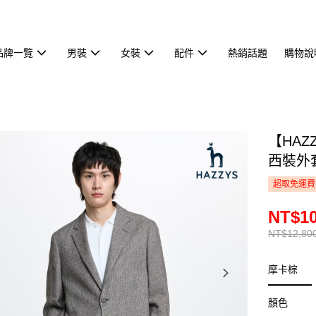
品牌一覽
男裝
女裝
配件
熱銷話題
購物說
【HA
西裝外套
超取免運費
NT$10
NT$12,80
摩卡棕
顏色