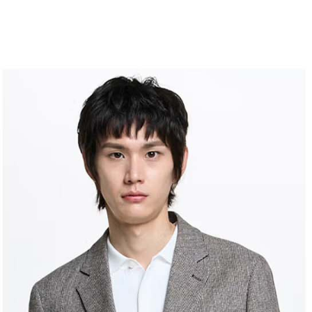
求債權轉
２．關於
付款後7-1
https://aft
免運費
３．未成
「AFTE
宅配
任。
４．使用「
免運費
即時審查
結果請求
離島宅配
５．嚴禁
免運費
形，恩沛
動。