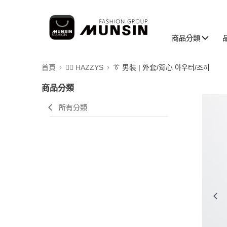
商品分類
首頁
🐕‍🦺 HAZZYS
👔 男裝 | 外套/背心 아우터/조끼
商品分類
所有分類