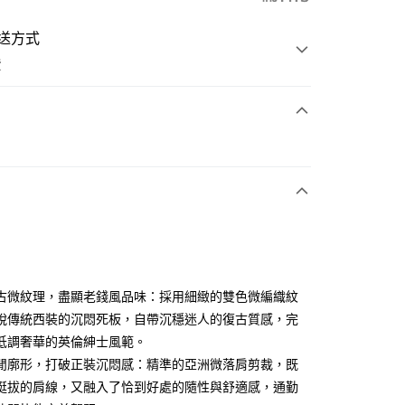
送方式
費
次付款
付款
古微紋理，盡顯老錢風品味：採用細緻的雙色微編織紋
脫傳統西裝的沉悶死板，自帶沉穩迷人的復古質感，完
低調奢華的英倫紳士風範。
分期
閒廓形，打破正裝沉悶感：精準的亞洲微落肩剪裁，既
你分期使用說明】
挺拔的肩線，又融入了恰到好處的隨性與舒適感，通勤
享後付
由台灣大哥大提供，台灣大哥大用戶可立即使用無須另外申請。