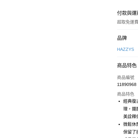
付款與運
超取免運
付款方式
品牌
信用卡一
HAZZYS
超商取貨
商品特色
LINE Pay
商品編號
Apple Pay
11890968
商品特色
街口支付
經典復
悠遊付
理，擺
美詮釋
大哥付你
微鬆休
相關說明
【大哥付
保留了
AFTEE先
1.本服務