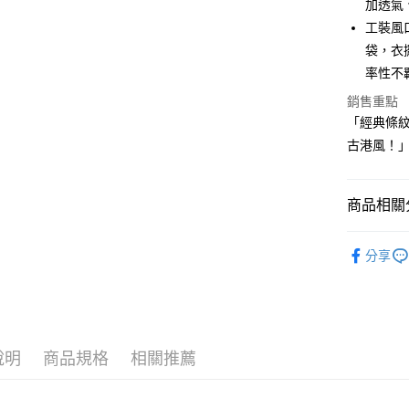
加透氣
2.付款方
相關說明
工裝風
流程，驗
【關於「A
ATM付款
完成交易
AFTEE
袋，衣
3.實際核
便利好安
率性不
4.訂單成
１．簡單
消。如遇
２．便利
銷售重點
運送方式
無法說明
３．安心
「經典條
【繳款方
全家取貨
1.分期款
古港風！
【「AFT
醒簡訊。
免運費
１．於結帳
2.透過簡
付」結帳
帳／街口支
付款後全
２．訂單
商品相關分
３．收到繳
免運費
【注意事
／ATM／
🐕‍🦺 HAZZ
1.本服務
※ 請注意
萊爾富取
分享
用戶於交
絡購買商品
▶男裝
款買賣價
先享後付
免運費
2.基於同
※ 交易是
🌸2026 
資料（包
是否繳費成
付款後萊
用，由本
付客戶支
🐕‍🦺 HAZZ
免運費
3.完整用
說明
商品規格
相關推薦
【注意事
7-11取貨
１．透過由
交易，需
免運費