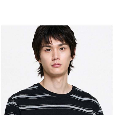
求債權轉
２．關於
付款後7-1
https://aft
免運費
３．未成
「AFTE
宅配
任。
４．使用「
免運費
即時審查
結果請求
離島宅配
５．嚴禁
免運費
形，恩沛
動。