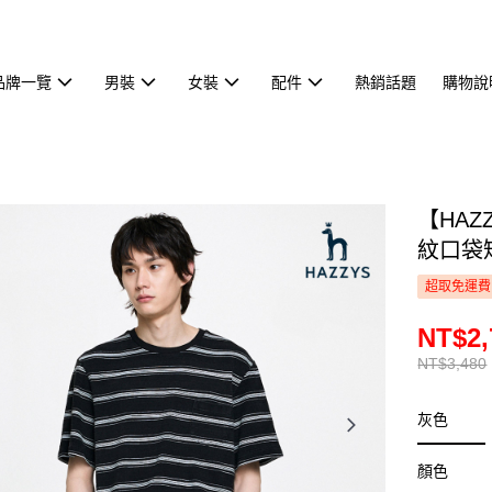
品牌一覽
男裝
女裝
配件
熱銷話題
購物說
【HA
紋口袋短
超取免運費
NT$2,
NT$3,480
灰色
顏色