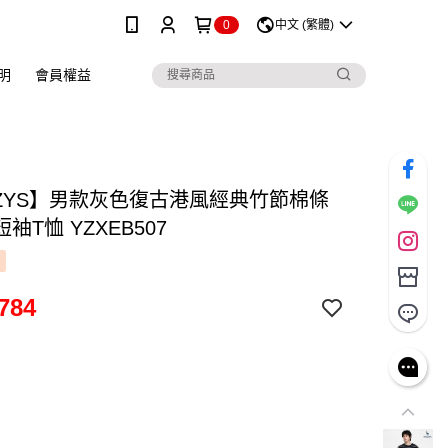
0
中文 (繁體)
明
會員權益
ZZYS】男款灰色復古港風經典竹節棉條
袖T恤 YZXEB507
784