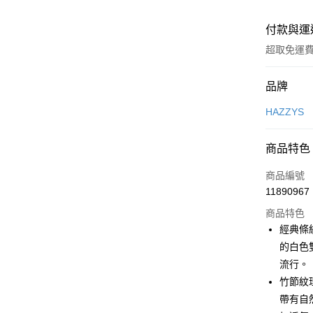
付款與運
超取免運
付款方式
品牌
信用卡一
HAZZYS
超商取貨
商品特色
LINE Pay
商品編號
Apple Pay
11890967
商品特色
街口支付
經典條
悠遊付
的白色
流行。
大哥付你
竹節紋
相關說明
【大哥付
帶有自
AFTEE先
1.本服務