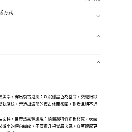
送方式
費
次付款
付款
紋美學，穿出復古港風：以沉穩黑色為基底，交織細緻
雙軌條紋，營造出濃郁的復古休閒氛圍，耐看且絕不退
分期
理面料，自帶透氣微肌理：精選獨特竹節棉材質，表面
你分期使用說明】
然微小的橫向織紋，不僅提升視覺層次感，穿著體感更
享後付
由台灣大哥大提供，台灣大哥大用戶可立即使用無須另外申請。