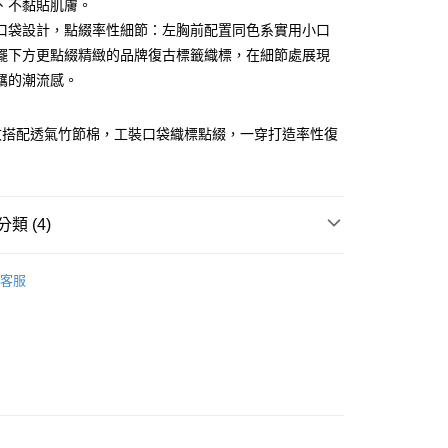
、不黏貼肌膚。
式選擇「大哥付你分期」，訂單成立後會自動跳轉到大哥付的交易
口袋設計，點綴率性細節：左胸前配置同色系實用小口
證手機門號後，選擇欲分期的期數、繳款截止日，確認付款後即
FTEE先享後付」】
。
先享後付是「在收到商品之後才付款」的支付方式。 讓您購物簡單
擺下方更點綴精緻的品牌復古標籤織標，在細節處展現
准額度、可分期數及費用金額請依後續交易確認頁面所載為準。
心！
羈的潮流感。
立30分鐘內，如未前往確認交易或遇審核未通過，訂單將自動取
：不需註冊會員、不需綁卡、不需儲值。
「轉專審核」未通過狀況，表示未達大哥付你分期系統評分，恕
：只要手機號碼，簡訊認證，即可結帳。
評估內容。
：先確認商品／服務後，再付款。
紋搭配透氣竹節棉，工裝口袋織標點綴，一穿打造率性復
式說明】
付款
項不併入電信帳單，「大哥付你分期」於每月結算日後寄送繳費提
」
EE先享後付」結帳流程】
方式選擇「AFTEE先享後付」後，將跳轉至「AFTEE先享後
訊連結打開帳單後，可選擇「超商條碼／台灣大直營門市／銀行轉
頁面，進行簡訊認證並確認金額後，即可完成結帳。
付／iPASS MONEY」等通路繳費。
家取貨
成立數日內，您將收到繳費通知簡訊。
類 (4)
費通知簡訊後14天內，點擊此簡訊中的連結，可透過四大超商
項】
網路銀行／等多元方式進行付款，方視為交易完成。
YS
👔 男裝 | 上衣 재킷
係由「台灣大哥大股份有限公司」（以下簡稱本公司）所提供，讓
：結帳手續完成當下不需立刻繳費，但若您需要取消訂單，請聯
貨付款
客服
易時，得透過本服務購買商品或服務，並由商店將買賣／分期付
的店家。未經商家同意取消之訂單仍視為有效，需透過AFTEE
上衣
短袖T恤
金債權讓與本公司後，依約使用本公司帳單繳交帳款。
繳納相關費用。
意付款使用「大哥付你分期」之契約關係目的，商店將以您的個人
否成功請以「AFTEE先享後付 」之結帳頁面顯示為準，若有關於
春夏新品
🐕‍🦺 HAZZYS
含姓名、電話或地址）提供予台灣大哥大進項蒐集、處理及利
功／繳費後需取消欲退款等相關疑問，請聯繫「AFTEE先享後
爾富取貨
公司與您本人進行分期帳單所需資料之確認、核對及更正。
援中心」
https://netprotections.freshdesk.com/support/home
YS
🏝️ 2026春夏商品
戶服務條款，請詳閱以下連結：
https://oppay.tw/userRule
項】
付款
恩沛科技股份有限公司提供之「AFTEE先享後付」服務完成之
依本服務之必要範圍內提供個人資料，並將交易相關給付款項請