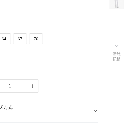
64
67
70
清除
紀錄
表
送方式
費