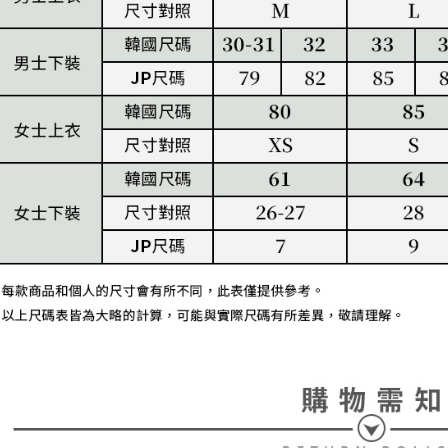
即時審查
結果請求
離島宅配
５．嚴禁
免運費
形，恩沛
動。