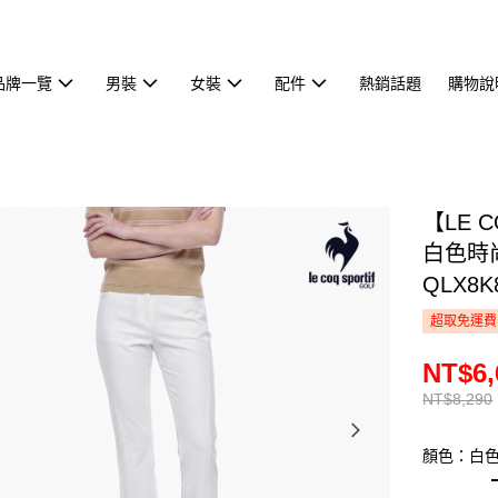
品牌一覽
男裝
女裝
配件
熱銷話題
購物說
【LE 
白色時
QLX8K
超取免運費
NT$6,
NT$8,290
顏色：白