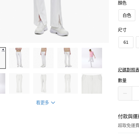
顏色
白色
尺寸
61
尺碼對照
數量
看更多
付款與運
超取免運