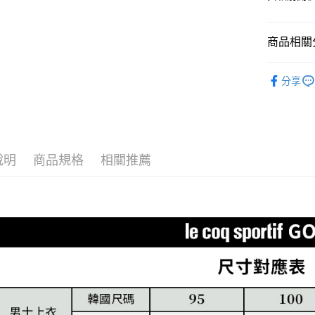
無法說明
３．安心
【繳款方
全家取貨
1.分期款
【「AFT
商品相關分
醒簡訊。
免運費
１．於結帳
2.透過簡
付」結帳
帳／街口支
⛳️ le coq 
付款後全
２．訂單
分享
３．收到繳
免運費
▶女裝
【注意事
／ATM／
1.本服務
※ 請注意
萊爾富取
📍本月精
用戶於交
絡購買商品
款買賣價
先享後付
免運費
🌸2026 
2.基於同
※ 交易是
資料（包
說明
商品規格
相關推薦
是否繳費成
付款後萊
⛳️ le coq 
用，由本
付客戶支
免運費
3.完整用
⛳️ le coq 
【注意事
7-11取貨
１．透過由
交易，需
免運費
求債權轉
２．關於
付款後7-1
https://aft
免運費
３．未成
「AFTE
宅配
任。
４．使用「
免運費