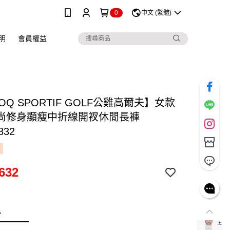
0
中文 (繁體)
明
會員權益
COQ SPORTIF GOLF公雞高爾夫】女款
尚修身顯瘦中折線開衩休閒長褲
832
632
色