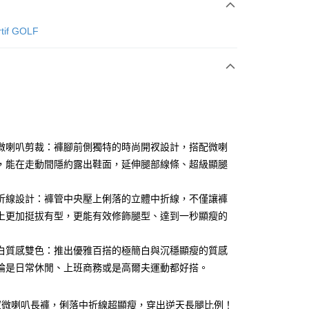
次付款
rtif GOLF
付款
微喇叭剪裁：褲腳前側獨特的時尚開衩設計，搭配微喇
，能在走動間隱約露出鞋面，延伸腿部線條、超級顯腿
分期
折線設計：褲管中央壓上俐落的立體中折線，不僅讓褲
你分期使用說明】
上更加挺拔有型，更能有效修飾腿型、達到一秒顯瘦的
享後付
由台灣大哥大提供，台灣大哥大用戶可立即使用無須另外申請。
式選擇「大哥付你分期」，訂單成立後會自動跳轉到大哥付的交易
白質感雙色：推出優雅百搭的極簡白與沉穩顯瘦的質感
證手機門號後，選擇欲分期的期數、繳款截止日，確認付款後即
FTEE先享後付」】
。
先享後付是「在收到商品之後才付款」的支付方式。 讓您購物簡單
論是日常休閒、上班商務或是高爾夫運動都好搭。
准額度、可分期數及費用金額請依後續交易確認頁面所載為準。
心！
立30分鐘內，如未前往確認交易或遇審核未通過，訂單將自動取
：不需註冊會員、不需綁卡、不需儲值。
「轉專審核」未通過狀況，表示未達大哥付你分期系統評分，恕
：只要手機號碼，簡訊認證，即可結帳。
衩微喇叭長褲，俐落中折線超顯瘦，穿出逆天長腿比例！