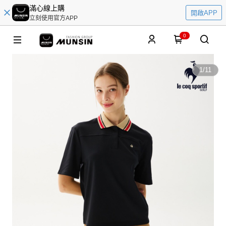
滿心線上購
開啟APP
立刻使用官方APP
0
1
/
11