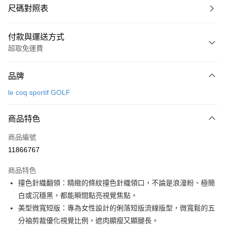
尺碼對照表
付款與運送方式
超取免運費
付款方式
品牌
信用卡一次付款
le coq sportif GOLF
超商取貨付款
商品特色
LINE Pay
商品編號
Apple Pay
11866767
街口支付
商品特色
悠遊付
撞色針織翻領：精緻的條紋撞色針織領口，不論是浪漫粉、極簡
大哥付你分期
白或沉穩黑，都能瞬間點亮視覺焦點。
相關說明
美型微寬短版：專為女性設計的俐落短版流線版型，微寬鬆的五
【大哥付你分期使用說明】
分袖剪裁優化視覺比例，遮肉顯瘦又顯腿長。
AFTEE先享後付