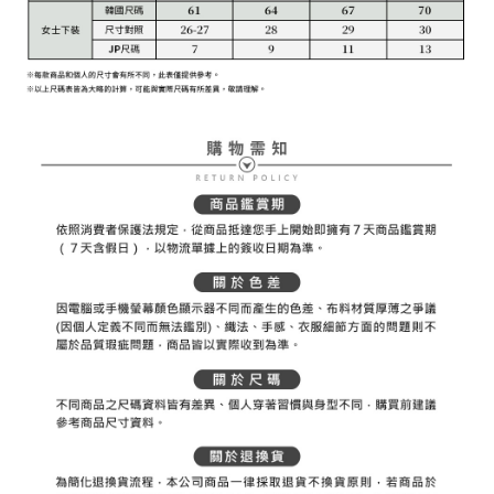
權轉讓予恩沛科技股份有限公司。
付款後7-11取貨
２．關於個人資料處理事宜，請瀏覽以下網址：
免運費
https://aftee.tw/terms/#terms3
３．未成年的使用者請事先徵得法定代理人或監護人之同意方可使用
宅配
「AFTEE先享後付」，若未經同意申辦者引起之損失，本公司不負相關責
任。
免運費
４．使用「AFTEE先享後付」時，將依據個別帳號之用戶狀況，依本公司即
時審查核予不同之上限額度；若仍有額度不足之情形，本公司將視審查結果
離島宅配
請求用戶進行身份認證。
免運費
５．嚴禁一人註冊多個帳號或使用他人資訊註冊。若發現惡意使用之情形，
恩沛科技股份有限公司將有權停止該用戶之使用額度並採取法律行動。