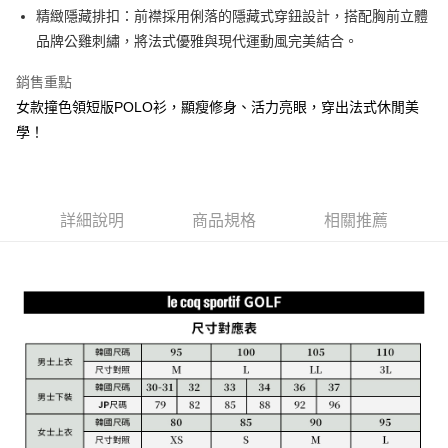
1.本服務由台灣大哥大提供，台灣大哥大用戶可立即使用無須另外申請。
精緻隱藏排扣：前襟採用俐落的隱藏式穿鈕設計，搭配胸前立體
2.付款方式選擇「大哥付你分期」，訂單成立後會自動跳轉到大哥付的交易
相關說明
流程，驗證手機門號後，選擇欲分期的期數、繳款截止日，確認付款後即完
品牌公雞刺繡，將法式優雅與現代運動風完美結合。
【關於「AFTEE先享後付」】
成交易。
ATM付款
AFTEE先享後付是「在收到商品之後才付款」的支付方式。 讓您購物簡單
3.實際核准額度、可分期數及費用金額請依後續交易確認頁面所載為準。
銷售重點
便利好安心！
4.訂單成立30分鐘內，如未前往確認交易或遇審核未通過，訂單將自動取
１．簡單：不需註冊會員、不需綁卡、不需儲值。
女款撞色領短版POLO衫，顯瘦修身、活力亮眼，穿出法式休閒美
運送方式
消。如遇「轉專審核」未通過狀況，表示未達大哥付你分期系統評分，恕無
２．便利：只要手機號碼，簡訊認證，即可結帳。
法說明評估內容。
學！
３．安心：先確認商品／服務後，再付款。
全家取貨付款
【繳款方式說明】
1.分期款項不併入電信帳單，「大哥付你分期」於每月結算日後寄送繳費提
免運費
【「AFTEE先享後付」結帳流程】
醒簡訊。
１．於結帳方式選擇「AFTEE先享後付」後，將跳轉至「AFTEE先享後付」
2.透過簡訊連結打開帳單後，可選擇「超商條碼／台灣大直營門市／銀行轉
付款後全家取貨
結帳頁面，進行簡訊認證並確認金額後，即可完成結帳。
帳／街口支付／iPASS MONEY」等通路繳費。
詳細說明
商品規格
相關推薦
２．訂單成立數日內，您將收到繳費通知簡訊。
免運費
３．收到繳費通知簡訊後14天內，點擊此簡訊中的連結，可透過四大超商／
【注意事項】
ATM／網路銀行／等多元方式進行付款，方視為交易完成。
萊爾富取貨付款
1.本服務係由「台灣大哥大股份有限公司」（以下簡稱本公司）所提供，讓
※ 請注意：結帳手續完成當下不需立刻繳費，但若您需要取消訂單，請聯絡
用戶於交易時，得透過本服務購買商品或服務，並由商店將買賣／分期付款
免運費
購買商品的店家。未經商家同意取消之訂單仍視為有效，需透過AFTEE先享
買賣價金債權讓與本公司後，依約使用本公司帳單繳交帳款。
後付繳納相關費用。
2.基於同意付款使用「大哥付你分期」之契約關係目的，商店將以您的個人
付款後萊爾富取貨
※ 交易是否成功請以「AFTEE先享後付 」之結帳頁面顯示為準，若有關於
資料（包含姓名、電話或地址）提供予台灣大哥大進項蒐集、處理及利用，
是否繳費成功／繳費後需取消欲退款等相關疑問，請聯繫「AFTEE先享後付
免運費
由本公司與您本人進行分期帳單所需資料之確認、核對及更正。
客戶支援中心」
https://netprotections.freshdesk.com/support/home
3.完整用戶服務條款，請詳閱以下連結：
https://oppay.tw/userRule
7-11取貨付款
【注意事項】
１．透過由恩沛科技股份有限公司提供之「AFTEE先享後付」服務完成之交
免運費
易，需依本服務之必要範圍內提供個人資料，並將交易相關給付款項請求債