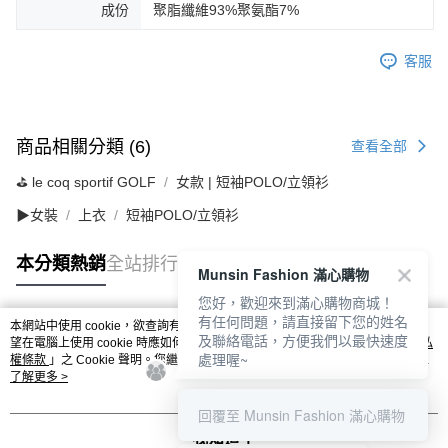
成份
聚脂纖維93%聚氨酯7%
客服
商品相關分類 (6)
查看全部
⛳️ le coq sportif GOLF
女款 | 短袖POLO/立領衫
▶女裝
上衣
短袖POLO/立領衫
本分類熱銷
全站排行
Munsin Fashion 滿心購物
您好，歡迎來到滿心購物商城！
有任何問題，請直接留下您的姓名
本網站中使用 cookie，欲查詢有關本網站使用 cookie 方式之詳情，及若您不希
及聯絡電話，方便我們以最快速度
熱門標籤
望在電腦上使用 cookie 時應如何變更電腦的 cookie 設定，請參閱本網站「
隱私
處理喔~
權條款
」之 Cookie 聲明。您繼續使用本網站即表示您同意本公司得按本網站使
用條款之 Cookie 聲明使用 cookie。
了解更多 >
回覆至 Munsin Fashion 滿心購物
我知道了