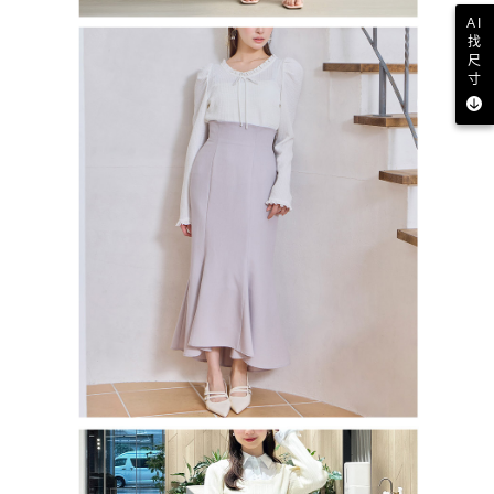
AI
找
尺
寸