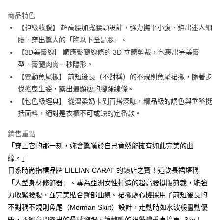
街口支付
商品特色
悠遊付
【神級收腹】 超高腰加寬腰頭設計，強力撫平小腹、掐出迷人細
大哥付你分期
腰，穿出驚人的「胸以下全是腿」。
相關說明
【3D美臀線】 順應臀腿線條的 3D 立體剪裁，包裹出完美臀
【大哥付你分期使用說明】
型，臀腿肉肉一秒隱形。
AFTEE先享後付
1.本服務由台灣大哥大提供，台灣大哥大用戶可立即使用無須另外申請。
【靈動魚尾擺】 前短後長（不對稱）的不規則魚尾裙擺，隨著步
2.付款方式選擇「大哥付你分期」，訂單成立後會自動跳轉到大哥付的交易
相關說明
流程，驗證手機門號後，選擇欲分期的期數、繳款截止日，確認付款後即完
伐搖曳生姿，露出最顯瘦的腳踝線條。
【關於「AFTEE先享後付」】
成交易。
ATM付款
AFTEE先享後付是「在收到商品之後才付款」的支付方式。 讓您購物簡單
【包色級經典】 從溫柔奶卡到百搭深咖，精品級的調色與垂墜挺
3.實際核准額度、可分期數及費用金額請依後續交易確認頁面所載為準。
便利好安心！
括面料，絕對是衣櫃不可或缺的定番款。
4.訂單成立30分鐘內，如未前往確認交易或遇審核未通過，訂單將自動取
１．簡單：不需註冊會員、不需綁卡、不需儲值。
運送方式
消。如遇「轉專審核」未通過狀況，表示未達大哥付你分期系統評分，恕無
２．便利：只要手機號碼，簡訊認證，即可結帳。
法說明評估內容。
銷售重點
３．安心：先確認商品／服務後，再付款。
全家取貨付款
【繳款方式說明】
「穿上它的那一刻，妳會驚嘆於自己竟然能擁有如此完美的曲
1.分期款項不併入電信帳單，「大哥付你分期」於每月結算日後寄送繳費提
免運費
【「AFTEE先享後付」結帳流程】
線。」
醒簡訊。
１．於結帳方式選擇「AFTEE先享後付」後，將跳轉至「AFTEE先享後付」
2.透過簡訊連結打開帳單後，可選擇「超商條碼／台灣大直營門市／銀行轉
付款後全家取貨
日系時尚指標品牌 LILLIAN CARAT 的鎮店之寶！這款長裙堪稱
結帳頁面，進行簡訊認證並確認金額後，即可完成結帳。
帳／街口支付／iPASS MONEY」等通路繳費。
２．訂單成立數日內，您將收到繳費通知簡訊。
「人型身材修飾器」。專為亞洲女性打造的超高腰挺版剪裁，能強
免運費
３．收到繳費通知簡訊後14天內，點擊此簡訊中的連結，可透過四大超商／
【注意事項】
力收緊腰腹，並完美貼合臀部曲線。裙擺處心機採用了前短後長的
ATM／網路銀行／等多元方式進行付款，方視為交易完成。
萊爾富取貨付款
1.本服務係由「台灣大哥大股份有限公司」（以下簡稱本公司）所提供，讓
※ 請注意：結帳手續完成當下不需立刻繳費，但若您需要取消訂單，請聯絡
不對稱不規則魚尾（Merman Skirt）設計，走動時如水波般靈動優
用戶於交易時，得透過本服務購買商品或服務，並由商店將買賣／分期付款
免運費
購買商品的店家。未經商家同意取消之訂單仍視為有效，需透過AFTEE先享
雅，不經意間露出的骨感腳踝，讓整體的視覺體重直接再 -3kg！