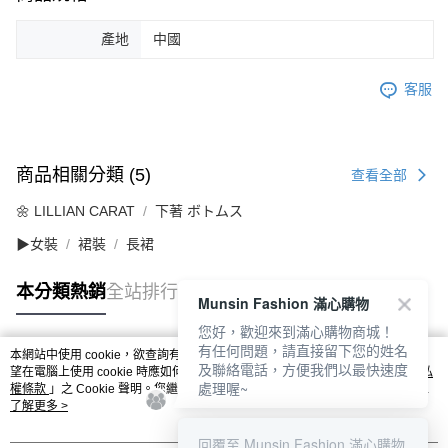
產地
中國
客服
商品相關分類 (5)
查看全部
🌼 LILLIAN CARAT
下著 ボトムス
▶女裝
裙裝
長裙
本分類熱銷
全站排行
Munsin Fashion 滿心購物
您好，歡迎來到滿心購物商城！
有任何問題，請直接留下您的姓名
本網站中使用 cookie，欲查詢有關本網站使用 cookie 方式之詳情，及若您不希
及聯絡電話，方便我們以最快速度
熱門標籤
望在電腦上使用 cookie 時應如何變更電腦的 cookie 設定，請參閱本網站「
隱私
處理喔~
權條款
」之 Cookie 聲明。您繼續使用本網站即表示您同意本公司得按本網站使
用條款之 Cookie 聲明使用 cookie。
了解更多 >
回覆至 Munsin Fashion 滿心購物