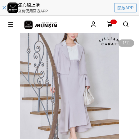
滿心線上購
開啟APP
立刻使用官方APP
0
1
/
11