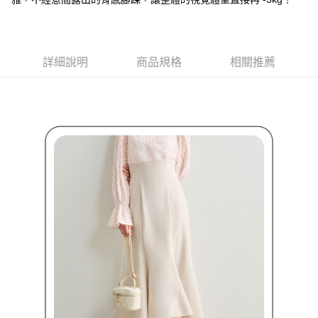
買賣價金債權讓與本公司後，依約使用本公司帳單繳交帳款。
後付繳納相關費用。
2.基於同意付款使用「大哥付你分期」之契約關係目的，商店將以您的個人
付款後萊爾富取貨
※ 交易是否成功請以「AFTEE先享後付 」之結帳頁面顯示為準，若有關於
資料（包含姓名、電話或地址）提供予台灣大哥大進項蒐集、處理及利用，
是否繳費成功／繳費後需取消欲退款等相關疑問，請聯繫「AFTEE先享後付
免運費
由本公司與您本人進行分期帳單所需資料之確認、核對及更正。
客戶支援中心」
https://netprotections.freshdesk.com/support/home
3.完整用戶服務條款，請詳閱以下連結：
https://oppay.tw/userRule
詳細說明
商品規格
相關推薦
7-11取貨付款
【注意事項】
１．透過由恩沛科技股份有限公司提供之「AFTEE先享後付」服務完成之交
免運費
易，需依本服務之必要範圍內提供個人資料，並將交易相關給付款項請求債
權轉讓予恩沛科技股份有限公司。
付款後7-11取貨
２．關於個人資料處理事宜，請瀏覽以下網址：
免運費
https://aftee.tw/terms/#terms3
３．未成年的使用者請事先徵得法定代理人或監護人之同意方可使用
宅配
「AFTEE先享後付」，若未經同意申辦者引起之損失，本公司不負相關責
任。
免運費
４．使用「AFTEE先享後付」時，將依據個別帳號之用戶狀況，依本公司即
時審查核予不同之上限額度；若仍有額度不足之情形，本公司將視審查結果
離島宅配
請求用戶進行身份認證。
免運費
５．嚴禁一人註冊多個帳號或使用他人資訊註冊。若發現惡意使用之情形，
恩沛科技股份有限公司將有權停止該用戶之使用額度並採取法律行動。