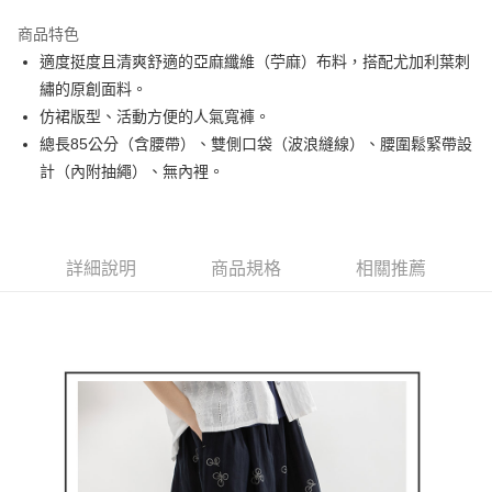
街口支付
商品特色
悠遊付
適度挺度且清爽舒適的亞麻纖維（苧麻）布料，搭配尤加利葉刺
AFTEE先享後付
繡的原創面料。
相關說明
仿裙版型、活動方便的人氣寬褲。
【關於「AFTEE先享後付」】
總長85公分（含腰帶）、雙側口袋（波浪縫線）、腰圍鬆緊帶設
ATM付款
AFTEE先享後付是「在收到商品之後才付款」的支付方式。 讓您購物簡單
計（內附抽繩）、無內裡。
便利好安心！
１．簡單：不需註冊會員、不需綁卡、不需儲值。
運送方式
２．便利：只要手機號碼，簡訊認證，即可結帳。
３．安心：先確認商品／服務後，再付款。
全家取貨付款
詳細說明
商品規格
相關推薦
免運費
【「AFTEE先享後付」結帳流程】
１．於結帳方式選擇「AFTEE先享後付」後，將跳轉至「AFTEE先享後付」
付款後全家取貨
結帳頁面，進行簡訊認證並確認金額後，即可完成結帳。
２．訂單成立數日內，您將收到繳費通知簡訊。
免運費
３．收到繳費通知簡訊後14天內，點擊此簡訊中的連結，可透過四大超商／
ATM／網路銀行／等多元方式進行付款，方視為交易完成。
萊爾富取貨付款
※ 請注意：結帳手續完成當下不需立刻繳費，但若您需要取消訂單，請聯絡
免運費
購買商品的店家。未經商家同意取消之訂單仍視為有效，需透過AFTEE先享
後付繳納相關費用。
付款後萊爾富取貨
※ 交易是否成功請以「AFTEE先享後付 」之結帳頁面顯示為準，若有關於
是否繳費成功／繳費後需取消欲退款等相關疑問，請聯繫「AFTEE先享後付
免運費