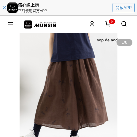
滿心線上購
開啟APP
立刻使用官方APP
0
1
/
8