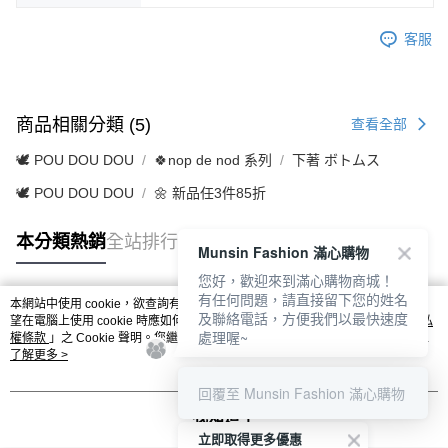
客服
商品相關分類 (5)
查看全部
🕊️ POU DOU DOU
🍀nop de nod 系列
下著 ボトムス
🕊️ POU DOU DOU
🌼 新品任3件85折
本分類熱銷
全站排行
Munsin Fashion 滿心購物
您好，歡迎來到滿心購物商城！
有任何問題，請直接留下您的姓名
本網站中使用 cookie，欲查詢有關本網站使用 cookie 方式之詳情，及若您不希
及聯絡電話，方便我們以最快速度
熱門標籤
望在電腦上使用 cookie 時應如何變更電腦的 cookie 設定，請參閱本網站「
隱私
處理喔~
權條款
」之 Cookie 聲明。您繼續使用本網站即表示您同意本公司得按本網站使
用條款之 Cookie 聲明使用 cookie。
了解更多 >
回覆至 Munsin Fashion 滿心購物
我知道了
立即取得更多優惠