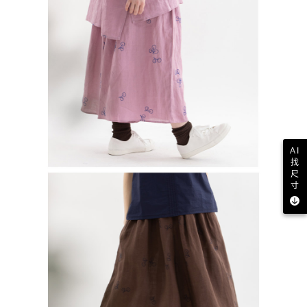
AI
找
尺
寸