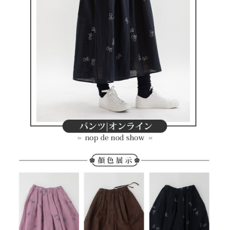
客戶支援中心」
https://netprotections.freshdesk.com/support/home
7-11取貨付款
【注意事項】
１．透過由恩沛科技股份有限公司提供之「AFTEE先享後付」服務完成之交
免運費
易，需依本服務之必要範圍內提供個人資料，並將交易相關給付款項請求債
權轉讓予恩沛科技股份有限公司。
付款後7-11取貨
２．關於個人資料處理事宜，請瀏覽以下網址：
免運費
https://aftee.tw/terms/#terms3
３．未成年的使用者請事先徵得法定代理人或監護人之同意方可使用
宅配
「AFTEE先享後付」，若未經同意申辦者引起之損失，本公司不負相關責
任。
免運費
４．使用「AFTEE先享後付」時，將依據個別帳號之用戶狀況，依本公司即
時審查核予不同之上限額度；若仍有額度不足之情形，本公司將視審查結果
離島宅配
請求用戶進行身份認證。
免運費
５．嚴禁一人註冊多個帳號或使用他人資訊註冊。若發現惡意使用之情形，
恩沛科技股份有限公司將有權停止該用戶之使用額度並採取法律行動。