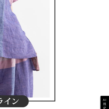
AI
找
尺