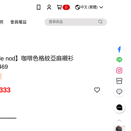
0
中文 (繁體)
明
會員權益
 de nod】咖啡色格紋亞麻襯衫
469
333