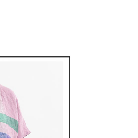
上衣
襯衫
家取貨
成立數日內，您將收到繳費通知簡訊。
費通知簡訊後14天內，點擊此簡訊中的連結，可透過四大超商
春夏新品
🕊️POU DOU DOU
網路銀行／等多元方式進行付款，方視為交易完成。
：結帳手續完成當下不需立刻繳費，但若您需要取消訂單，請聯
DOU DOU
🌿 春夏單品4折起
nop de nod
貨付款
的店家。未經商家同意取消之訂單仍視為有效，需透過AFTEE
繳納相關費用。
否成功請以「AFTEE先享後付 」之結帳頁面顯示為準，若有關於
功／繳費後需取消欲退款等相關疑問，請聯繫「AFTEE先享後
爾富取貨
援中心」
https://netprotections.freshdesk.com/support/home
項】
付款
恩沛科技股份有限公司提供之「AFTEE先享後付」服務完成之
依本服務之必要範圍內提供個人資料，並將交易相關給付款項請
讓予恩沛科技股份有限公司。
個人資料處理事宜，請瀏覽以下網址：
1取貨
ee.tw/terms/#terms3
年的使用者請事先徵得法定代理人或監護人之同意方可使用
E先享後付」，若未經同意申辦者引起之損失，本公司不負相關責
AFTEE先享後付」時，將依據個別帳號之用戶狀況，依本公司
核予不同之上限額度；若仍有額度不足之情形，本公司將視審查
用戶進行身份認證。
一人註冊多個帳號或使用他人資訊註冊。若發現惡意使用之情
科技股份有限公司將有權停止該用戶之使用額度並採取法律行