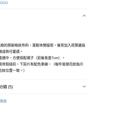
次付款
 DOU
付款
%亞麻的原創格紋布料，寬鬆休閒版型，後背加入荷葉邊設
現成熟可愛感。
度適中，方便搭配裙子（前後長差7cm）。
享後付
用貝殼鈕扣，下前片有配色車線。（每件皆按花紋指示
FTEE先享後付」】
花紋位置一致。）
先享後付是「在收到商品之後才付款」的支付方式。 讓您購物簡單
心！
：不需註冊會員、不需綁卡、不需儲值。
類 (5)
：只要手機號碼，簡訊認證，即可結帳。
：先確認商品／服務後，再付款。
DOU DOU
🍀nop de nod 系列
襯衫 シャツ
付款
客服
EE先享後付」結帳流程】
DOU DOU
🌼 新品任3件85折
方式選擇「AFTEE先享後付」後，將跳轉至「AFTEE先享後
頁面，進行簡訊認證並確認金額後，即可完成結帳。