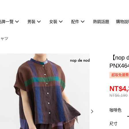
品牌一覽
男裝
女裝
配件
熱銷話題
購物說
シャツ
【nop
PNX46
超取免運費
NT$4,
NT$6,190
咖啡色
尺寸