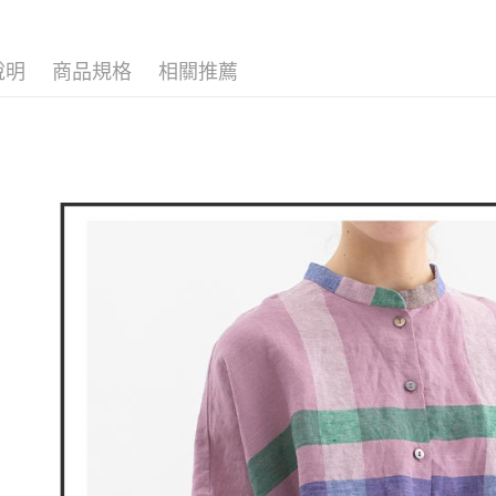
▶女裝
付款後全
２．訂單
３．收到繳
🌸2026 
免運費
／ATM／
※ 請注意
說明
商品規格
相關推薦
🕊️ POU 
萊爾富取
絡購買商品
先享後付
免運費
※ 交易是
是否繳費成
付款後萊
付客戶支
免運費
【注意事
7-11取貨
１．透過由
交易，需
免運費
求債權轉
２．關於
付款後7-1
https://aft
免運費
３．未成
「AFTE
宅配
任。
４．使用「
免運費
即時審查
結果請求
離島宅配
５．嚴禁
免運費
形，恩沛
動。