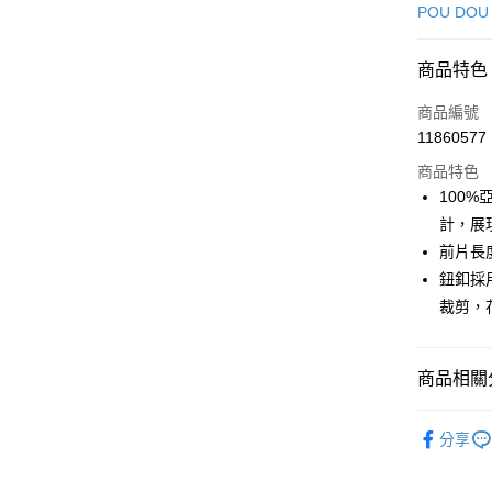
信用卡一
POU DOU
超商取貨
商品特色
LINE Pay
商品編號
Apple Pay
11860577
商品特色
街口支付
100
悠遊付
計，展
前片長
AFTEE先
鈕釦採
相關說明
【關於「A
裁剪，
ATM付款
AFTEE
便利好安
１．簡單
商品相關分
２．便利
運送方式
３．安心
🕊️ POU 
全家取貨
分享
【「AFT
🕊️ POU 
免運費
１．於結帳
付」結帳