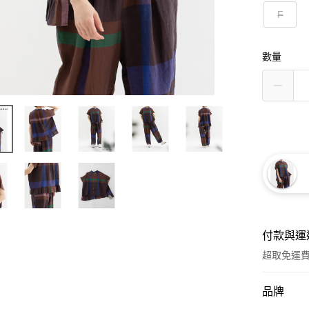
F
數量
付款與運
超取免運
付款方式
品牌