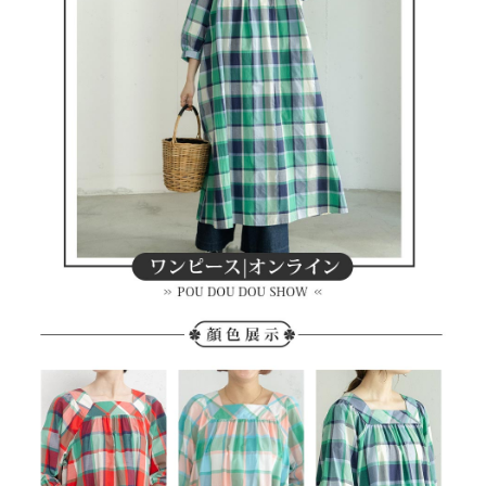
客戶支援中心」
https://netprotections.freshdesk.com/support/home
7-11取貨付款
【注意事項】
１．透過由恩沛科技股份有限公司提供之「AFTEE先享後付」服務完成之交
免運費
易，需依本服務之必要範圍內提供個人資料，並將交易相關給付款項請求債
權轉讓予恩沛科技股份有限公司。
付款後7-11取貨
２．關於個人資料處理事宜，請瀏覽以下網址：
免運費
https://aftee.tw/terms/#terms3
３．未成年的使用者請事先徵得法定代理人或監護人之同意方可使用
宅配
「AFTEE先享後付」，若未經同意申辦者引起之損失，本公司不負相關責
任。
免運費
４．使用「AFTEE先享後付」時，將依據個別帳號之用戶狀況，依本公司即
時審查核予不同之上限額度；若仍有額度不足之情形，本公司將視審查結果
離島宅配
請求用戶進行身份認證。
免運費
５．嚴禁一人註冊多個帳號或使用他人資訊註冊。若發現惡意使用之情形，
恩沛科技股份有限公司將有權停止該用戶之使用額度並採取法律行動。