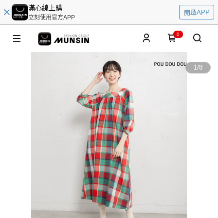
滿心線上購
開啟APP
立刻使用官方APP
0
1
/
8