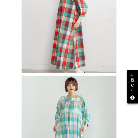
AI
找
尺
寸