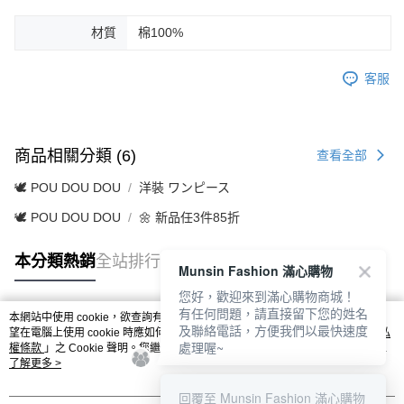
材質
棉100%
客服
商品相關分類 (6)
查看全部
🕊️ POU DOU DOU
洋裝 ワンピース
🕊️ POU DOU DOU
🌼 新品任3件85折
本分類熱銷
全站排行
Munsin Fashion 滿心購物
您好，歡迎來到滿心購物商城！
有任何問題，請直接留下您的姓名
本網站中使用 cookie，欲查詢有關本網站使用 cookie 方式之詳情，及若您不希
及聯絡電話，方便我們以最快速度
熱門標籤
望在電腦上使用 cookie 時應如何變更電腦的 cookie 設定，請參閱本網站「
隱私
處理喔~
權條款
」之 Cookie 聲明。您繼續使用本網站即表示您同意本公司得按本網站使
用條款之 Cookie 聲明使用 cookie。
了解更多 >
回覆至 Munsin Fashion 滿心購物