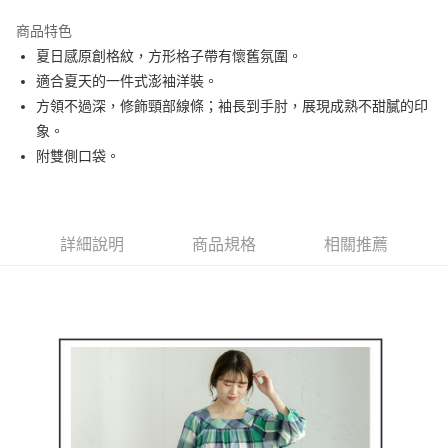
街口支付
商品特色
悠遊付
夏日感原創格紋，方形格子帶有懷舊氛圍。
AFTEE先享後付
適合夏天的一件式澎袖洋裝。
相關說明
方領不過深，修飾頸部線條；袖長到手肘，展現成熟不甜膩的印
【關於「AFTEE先享後付」】
象。
ATM付款
AFTEE先享後付是「在收到商品之後才付款」的支付方式。 讓您購物簡單
附雙側口袋。
便利好安心！
１．簡單：不需註冊會員、不需綁卡、不需儲值。
運送方式
２．便利：只要手機號碼，簡訊認證，即可結帳。
３．安心：先確認商品／服務後，再付款。
全家取貨付款
詳細說明
商品規格
相關推薦
免運費
【「AFTEE先享後付」結帳流程】
１．於結帳方式選擇「AFTEE先享後付」後，將跳轉至「AFTEE先享後付」
付款後全家取貨
結帳頁面，進行簡訊認證並確認金額後，即可完成結帳。
２．訂單成立數日內，您將收到繳費通知簡訊。
免運費
３．收到繳費通知簡訊後14天內，點擊此簡訊中的連結，可透過四大超商／
ATM／網路銀行／等多元方式進行付款，方視為交易完成。
萊爾富取貨付款
※ 請注意：結帳手續完成當下不需立刻繳費，但若您需要取消訂單，請聯絡
免運費
購買商品的店家。未經商家同意取消之訂單仍視為有效，需透過AFTEE先享
後付繳納相關費用。
付款後萊爾富取貨
※ 交易是否成功請以「AFTEE先享後付 」之結帳頁面顯示為準，若有關於
是否繳費成功／繳費後需取消欲退款等相關疑問，請聯繫「AFTEE先享後付
免運費