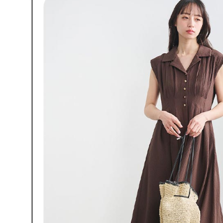
即時審查
結果請求
離島宅配
５．嚴禁
免運費
形，恩沛
動。