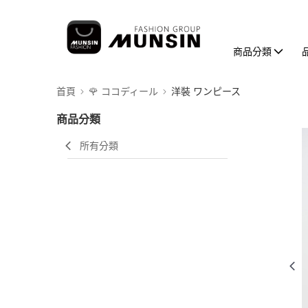
商品分類
首頁
🌹 ココディール
洋裝 ワンピース
商品分類
所有分類