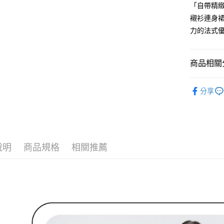
３．安心
「自帶精
【繳款方
全家取貨
1.分期款
襯衫連身
【「AFT
醒簡訊。
免運費
１．於結帳
力的法式
2.透過簡
付」結帳
帳／街口支
付款後全
２．訂單
３．收到繳
免運費
【注意事
商品相關分
／ATM／
1.本服務
※ 請注意
萊爾富取
用戶於交
絡購買商品
🌹 ココデ
款買賣價
先享後付
分享
免運費
2.基於同
🌹 ココデ
※ 交易是
資料（包
是否繳費成
付款後萊
▶女裝
用，由本
付客戶支
免運費
3.完整用
🌸2026 
【注意事
7-11取貨
１．透過由
說明
商品規格
相關推薦
🌹 ココデ
交易，需
免運費
求債權轉
２．關於
付款後7-1
https://aft
免運費
３．未成
「AFTE
宅配
任。
４．使用「
免運費