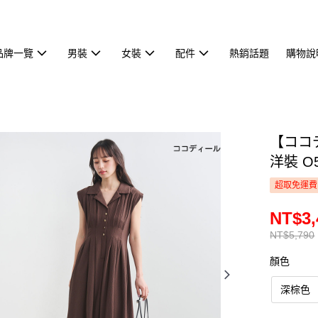
品牌一覽
男裝
女裝
配件
熱銷話題
購物說
【ココ
洋裝 O5
超取免運費
NT$3,
NT$5,790
顏色
深棕色