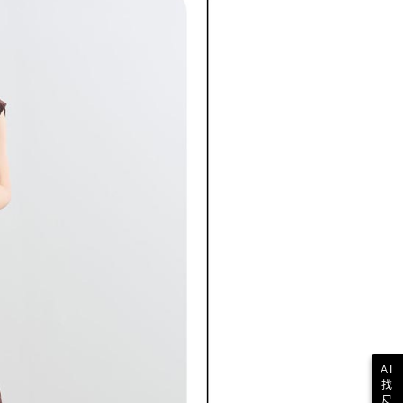
核予不同之上限額度；若仍有額度不足之情形，本公司將視審查
用戶進行身份認證。
一人註冊多個帳號或使用他人資訊註冊。若發現惡意使用之情
科技股份有限公司將有權停止該用戶之使用額度並採取法律行
AI
找
尺