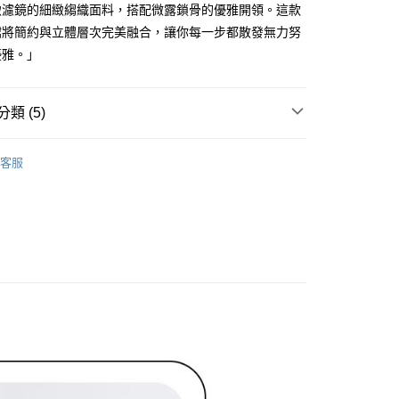
：先確認商品／服務後，再付款。
緻濾鏡的細緻縐織面料，搭配微露鎖骨的優雅開領。這款
式說明】
付款
項不併入電信帳單，「大哥付你分期」於每月結算日後寄送繳費提
裙將簡約與立體層次完美融合，讓你每一步都散發無力努
EE先享後付」結帳流程】
方式選擇「AFTEE先享後付」後，將跳轉至「AFTEE先享後
優雅。」
訊連結打開帳單後，可選擇「超商條碼／台灣大直營門市／銀行轉
頁面，進行簡訊認證並確認金額後，即可完成結帳。
付／iPASS MONEY」等通路繳費。
家取貨
成立數日內，您將收到繳費通知簡訊。
費通知簡訊後14天內，點擊此簡訊中的連結，可透過四大超商
項】
類 (5)
網路銀行／等多元方式進行付款，方視為交易完成。
係由「台灣大哥大股份有限公司」（以下簡稱本公司）所提供，讓
：結帳手續完成當下不需立刻繳費，但若您需要取消訂單，請聯
貨付款
易時，得透過本服務購買商品或服務，並由商店將買賣／分期付
的店家。未經商家同意取消之訂單仍視為有效，需透過AFTEE
ィール
洋裝 ワンピース
金債權讓與本公司後，依約使用本公司帳單繳交帳款。
繳納相關費用。
客服
意付款使用「大哥付你分期」之契約關係目的，商店將以您的個人
ィール
✨2026 春夏商品5折起
否成功請以「AFTEE先享後付 」之結帳頁面顯示為準，若有關於
含姓名、電話或地址）提供予台灣大哥大進項蒐集、處理及利
功／繳費後需取消欲退款等相關疑問，請聯繫「AFTEE先享後
爾富取貨
洋裝
長洋裝
公司與您本人進行分期帳單所需資料之確認、核對及更正。
援中心」
https://netprotections.freshdesk.com/support/home
戶服務條款，請詳閱以下連結：
https://oppay.tw/userRule
春夏新品
🖤ココディール
項】
付款
恩沛科技股份有限公司提供之「AFTEE先享後付」服務完成之
ィール
🏷️ OUTLET SALE ｜特價
夏Summer
依本服務之必要範圍內提供個人資料，並將交易相關給付款項請
讓予恩沛科技股份有限公司。
個人資料處理事宜，請瀏覽以下網址：
1取貨
ee.tw/terms/#terms3
年的使用者請事先徵得法定代理人或監護人之同意方可使用
E先享後付」，若未經同意申辦者引起之損失，本公司不負相關責
AFTEE先享後付」時，將依據個別帳號之用戶狀況，依本公司