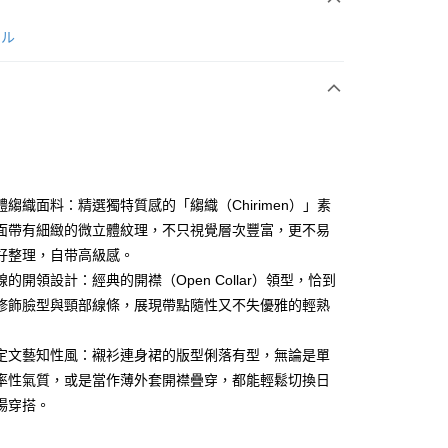
次付款
ール
付款
體縐織面料：精選獨特質感的「縐織（Chirimen）」素
面帶有細緻的微立體紋理，不只視覺層次豐富，更不易
好整理，自带高級感。
分期
的開領設計：經典的開襟（Open Collar）領型，恰到
你分期使用說明】
修飾臉型與頸部線條，展現帶點隨性又不失優雅的輕熟
享後付
由台灣大哥大提供，台灣大哥大用戶可立即使用無須另外申請。
式選擇「大哥付你分期」，訂單成立後會自動跳轉到大哥付的交易
定文藝知性風：襯衫連身裙的版型俐落有型，無論是單
證手機門號後，選擇欲分期的期數、繳款截止日，確認付款後即
FTEE先享後付」】
。
先享後付是「在收到商品之後才付款」的支付方式。 讓您購物簡單
率性氣質，或是當作薄外套開襟疊穿，都能輕鬆切換日
准額度、可分期數及費用金額請依後續交易確認頁面所載為準。
心！
場穿搭。
立30分鐘內，如未前往確認交易或遇審核未通過，訂單將自動取
：不需註冊會員、不需綁卡、不需儲值。
「轉專審核」未通過狀況，表示未達大哥付你分期系統評分，恕
：只要手機號碼，簡訊認證，即可結帳。
評估內容。