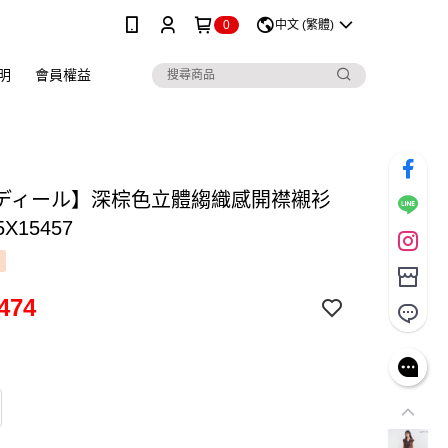
0
中文 (繁體)
明
會員權益
ディール】深棕色立體縐織感開襟襯衫
X15457
474