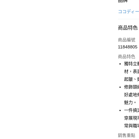
品牌
信用卡一
ココディ
超商取貨
商品特色
LINE Pay
商品編號
Apple Pay
11848805
商品特色
街口支付
獨特立
悠遊付
材，表
起皺、
大哥付你
修飾頸線
相關說明
【大哥付
好處地
AFTEE先
1.本服務
魅力。
2.付款方
相關說明
一件搞
流程，驗
【關於「A
ATM付款
完成交易
AFTEE
穿展現
3.實際核
便利好安
常與職
4.訂單成
１．簡單
消。如遇
２．便利
銷售重點
運送方式
無法說明