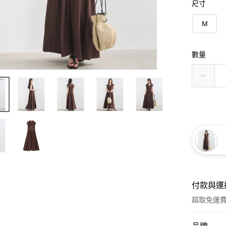
尺寸
M
數量
付款與運
超取免運
付款方式