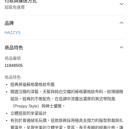
付款與運送方式
超取免運費
付款方式
品牌
信用卡一次付款
HAZZYS
超商取貨付款
商品特色
LINE Pay
商品編號
Apple Pay
11848505
街口支付
商品特色
悠遊付
經典英倫蘇格蘭格紋布藝
大哥付你分期
精選沉穩的深藍、天藍與純白交織的蘇格蘭格紋布料，紋理細緻
相關說明
挺括。經典的不敗配色，在低調中流露出濃厚的英式學院風
【大哥付你分期使用說明】
（Preppy Style）與紳士優雅。
AFTEE先享後付
1.本服務由台灣大哥大提供，台灣大哥大用戶可立即使用無須另外申請。
立體挺拔的坐姿設計
2.付款方式選擇「大哥付你分期」，訂單成立後會自動跳轉到大哥付的交易
相關說明
流程，驗證手機門號後，選擇欲分期的期數、繳款截止日，確認付款後即完
有別於普通絨毛玩偶，這款掛飾採用極具支撐力的版型剪裁與扎
【關於「AFTEE先享後付」】
成交易。
ATM付款
AFTEE先享後付是「在收到商品之後才付款」的支付方式。 讓您購物簡單
實填充，呈現完美的立體坐姿。垂耳、長手長腳的經典比例，讓