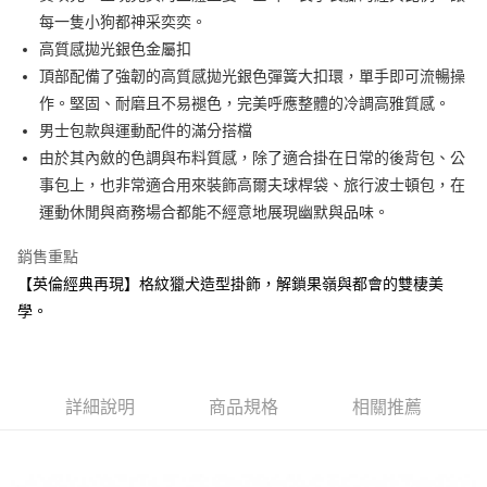
3.實際核准額度、可分期數及費用金額請依後續交易確認頁面所載為準。
便利好安心！
每一隻小狗都神采奕奕。
4.訂單成立30分鐘內，如未前往確認交易或遇審核未通過，訂單將自動取
１．簡單：不需註冊會員、不需綁卡、不需儲值。
運送方式
消。如遇「轉專審核」未通過狀況，表示未達大哥付你分期系統評分，恕無
高質感拋光銀色金屬扣
２．便利：只要手機號碼，簡訊認證，即可結帳。
法說明評估內容。
３．安心：先確認商品／服務後，再付款。
頂部配備了強韌的高質感拋光銀色彈簧大扣環，單手即可流暢操
全家取貨付款
【繳款方式說明】
1.分期款項不併入電信帳單，「大哥付你分期」於每月結算日後寄送繳費提
作。堅固、耐磨且不易褪色，完美呼應整體的冷調高雅質感。
免運費
【「AFTEE先享後付」結帳流程】
醒簡訊。
１．於結帳方式選擇「AFTEE先享後付」後，將跳轉至「AFTEE先享後付」
男士包款與運動配件的滿分搭檔
2.透過簡訊連結打開帳單後，可選擇「超商條碼／台灣大直營門市／銀行轉
付款後全家取貨
結帳頁面，進行簡訊認證並確認金額後，即可完成結帳。
由於其內斂的色調與布料質感，除了適合掛在日常的後背包、公
帳／街口支付／iPASS MONEY」等通路繳費。
２．訂單成立數日內，您將收到繳費通知簡訊。
免運費
事包上，也非常適合用來裝飾高爾夫球桿袋、旅行波士頓包，在
３．收到繳費通知簡訊後14天內，點擊此簡訊中的連結，可透過四大超商／
【注意事項】
ATM／網路銀行／等多元方式進行付款，方視為交易完成。
運動休閒與商務場合都能不經意地展現幽默與品味。
萊爾富取貨付款
1.本服務係由「台灣大哥大股份有限公司」（以下簡稱本公司）所提供，讓
※ 請注意：結帳手續完成當下不需立刻繳費，但若您需要取消訂單，請聯絡
用戶於交易時，得透過本服務購買商品或服務，並由商店將買賣／分期付款
免運費
購買商品的店家。未經商家同意取消之訂單仍視為有效，需透過AFTEE先享
銷售重點
買賣價金債權讓與本公司後，依約使用本公司帳單繳交帳款。
後付繳納相關費用。
2.基於同意付款使用「大哥付你分期」之契約關係目的，商店將以您的個人
【英倫經典再現】格紋獵犬造型掛飾，解鎖果嶺與都會的雙棲美
付款後萊爾富取貨
※ 交易是否成功請以「AFTEE先享後付 」之結帳頁面顯示為準，若有關於
資料（包含姓名、電話或地址）提供予台灣大哥大進項蒐集、處理及利用，
是否繳費成功／繳費後需取消欲退款等相關疑問，請聯繫「AFTEE先享後付
學。
免運費
由本公司與您本人進行分期帳單所需資料之確認、核對及更正。
客戶支援中心」
https://netprotections.freshdesk.com/support/home
3.完整用戶服務條款，請詳閱以下連結：
https://oppay.tw/userRule
7-11取貨付款
【注意事項】
１．透過由恩沛科技股份有限公司提供之「AFTEE先享後付」服務完成之交
免運費
易，需依本服務之必要範圍內提供個人資料，並將交易相關給付款項請求債
詳細說明
商品規格
相關推薦
權轉讓予恩沛科技股份有限公司。
付款後7-11取貨
２．關於個人資料處理事宜，請瀏覽以下網址：
免運費
https://aftee.tw/terms/#terms3
３．未成年的使用者請事先徵得法定代理人或監護人之同意方可使用