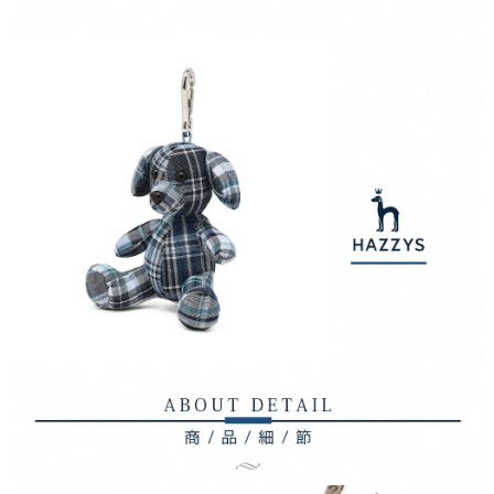
宅配
「AFTEE先享後付」，若未經同意申辦者引起之損失，本公司不負相關責
任。
免運費
４．使用「AFTEE先享後付」時，將依據個別帳號之用戶狀況，依本公司即
時審查核予不同之上限額度；若仍有額度不足之情形，本公司將視審查結果
離島宅配
請求用戶進行身份認證。
免運費
５．嚴禁一人註冊多個帳號或使用他人資訊註冊。若發現惡意使用之情形，
恩沛科技股份有限公司將有權停止該用戶之使用額度並採取法律行動。