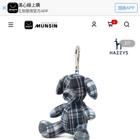
滿心線上購
開啟APP
立刻使用官方APP
0
1
/
7