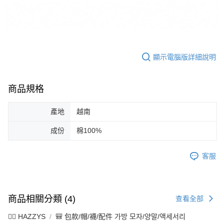
顯示電腦版詳細說明
商品規格
產地
越南
成份
棉100%
客服
商品相關分類 (4)
查看全部
🐕‍🦺 HAZZYS
🎒 包款/帽/襪/配件 가방 모자/양말/액세서리