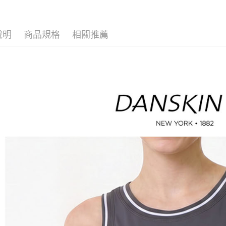
🤸 DANSK
※ 請注意
萊爾富取
絡購買商品
🌸2026 
先享後付
免運費
說明
商品規格
相關推薦
※ 交易是
🤸 DANSK
是否繳費成
付款後萊
付客戶支
免運費
【注意事
7-11取貨
１．透過由
交易，需
免運費
求債權轉
２．關於
付款後7-1
https://aft
免運費
３．未成
「AFTE
宅配
任。
４．使用「
免運費
即時審查
結果請求
離島宅配
５．嚴禁
免運費
形，恩沛
動。