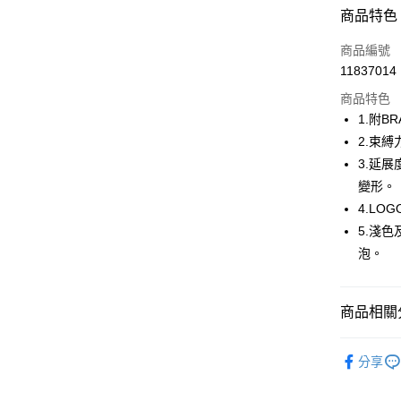
超商取貨
商品特色
LINE Pay
商品編號
Apple Pay
11837014
商品特色
街口支付
1.附B
悠遊付
2.束
3.延
AFTEE先
變形。
相關說明
【關於「A
4.L
ATM付款
AFTEE
5.淺
便利好安
泡。
１．簡單
２．便利
運送方式
３．安心
全家取貨
商品相關分
【「AFT
免運費
１．於結帳
🤸 DANSK
付」結帳
分享
付款後全
２．訂單
🤸 DANSK
３．收到繳
免運費
／ATM／