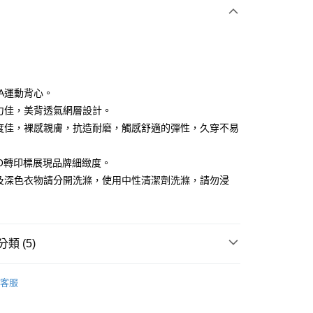
付款
RA運動背心。
縛力佳，美背透氣網層設計。
展度佳，裸感親膚，抗造耐磨，觸感舒適的彈性，久穿不易
享後付
FTEE先享後付」】
OGO轉印標展現品牌細緻度。
先享後付是「在收到商品之後才付款」的支付方式。 讓您購物簡單
色及深色衣物請分開洗滌，使用中性清潔劑洗滌，請勿浸
心！
：不需註冊會員、不需綁卡、不需儲值。
：只要手機號碼，簡訊認證，即可結帳。
：先確認商品／服務後，再付款。
付款
類 (5)
EE先享後付」結帳流程】
方式選擇「AFTEE先享後付」後，將跳轉至「AFTEE先享後
IN
上衣｜背心
頁面，進行簡訊認證並確認金額後，即可完成結帳。
客服
家取貨
成立數日內，您將收到繳費通知簡訊。
IN
🏋️‍♀️健身房推薦 | 增肌減脂 美腿美臀
費通知簡訊後14天內，點擊此簡訊中的連結，可透過四大超商
網路銀行／等多元方式進行付款，方視為交易完成。