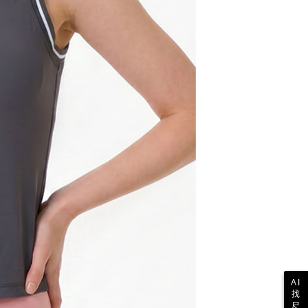
AI
找
尺