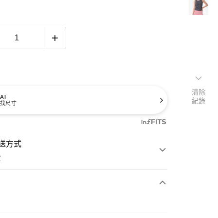
清除
AI
紀錄
找尺寸
送方式
費
次付款