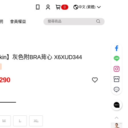
0
中文 (繁體)
明
會員權益
skin】灰色附BRA背心 X6XUD344
290
M
L
XL