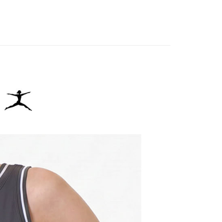
IN
🔸內著嚴選｜穩定支撐 親膚透氣
：結帳手續完成當下不需立刻繳費，但若您需要取消訂單，請聯
貨付款
的店家。未經商家同意取消之訂單仍視為有效，需透過AFTEE
春夏新品
🏃‍♀️ DANSKIN
繳納相關費用。
否成功請以「AFTEE先享後付 」之結帳頁面顯示為準，若有關於
IN
🌞26春夏單品
功／繳費後需取消欲退款等相關疑問，請聯繫「AFTEE先享後
爾富取貨
援中心」
https://netprotections.freshdesk.com/support/home
項】
付款
恩沛科技股份有限公司提供之「AFTEE先享後付」服務完成之
依本服務之必要範圍內提供個人資料，並將交易相關給付款項請
讓予恩沛科技股份有限公司。
個人資料處理事宜，請瀏覽以下網址：
1取貨
ee.tw/terms/#terms3
年的使用者請事先徵得法定代理人或監護人之同意方可使用
E先享後付」，若未經同意申辦者引起之損失，本公司不負相關責
AFTEE先享後付」時，將依據個別帳號之用戶狀況，依本公司
核予不同之上限額度；若仍有額度不足之情形，本公司將視審查
用戶進行身份認證。
一人註冊多個帳號或使用他人資訊註冊。若發現惡意使用之情
科技股份有限公司將有權停止該用戶之使用額度並採取法律行