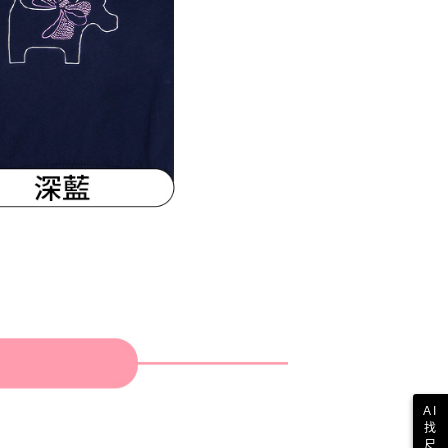
AI
找
尺