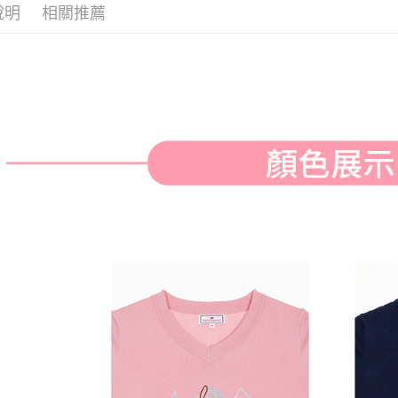
付款後全
２．訂單
說明
相關推薦
３．收到繳
免運費
／ATM／
※ 請注意
萊爾富取
絡購買商品
先享後付
免運費
※ 交易是
是否繳費成
付款後萊
付客戶支
免運費
【注意事
7-11取貨
１．透過由
交易，需
免運費
求債權轉
２．關於
付款後7-1
https://aft
免運費
３．未成
「AFTE
宅配
任。
４．使用「
免運費
即時審查
結果請求
離島宅配
５．嚴禁
免運費
形，恩沛
動。