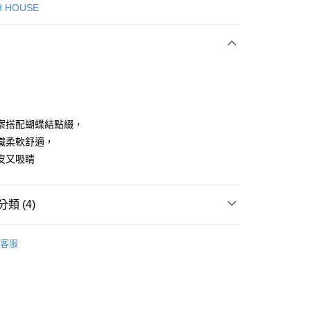
次付款
H HOUSE
付款
案搭配蝴蝶結點綴，
織柔軟舒適，
皮又吸睛
享後付
FTEE先享後付」】
類 (4)
先享後付是「在收到商品之後才付款」的支付方式。 讓您購物簡單
心！
：不需註冊會員、不需綁卡、不需儲值。
ISH HOUSE
上衣｜針織
：只要手機號碼，簡訊認證，即可結帳。
客服
：先確認商品／服務後，再付款。
上衣
針織衫/毛衣
付款
ISH HOUSE
🌸 26春夏單品
EE先享後付」結帳流程】
方式選擇「AFTEE先享後付」後，將跳轉至「AFTEE先享後
春夏新品
🎀SCOTTISH HOUSE
頁面，進行簡訊認證並確認金額後，即可完成結帳。