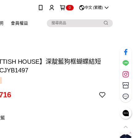
0
中文 (繁體)
明
會員權益
TTISH HOUSE】深靛藍狗框蝴蝶結短
JYB1497
716
靛藍