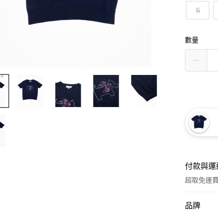
S
數量
付款與運
超取免運
付款方式
品牌