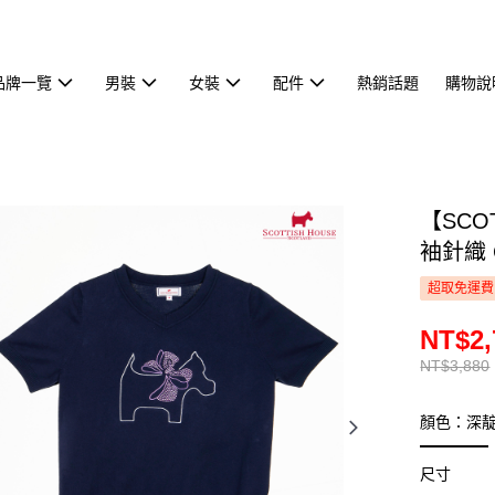
品牌一覽
男裝
女裝
配件
熱銷話題
購物說
【SCO
袖針織 C
超取免運費
NT$2,
NT$3,880
顏色：深
尺寸