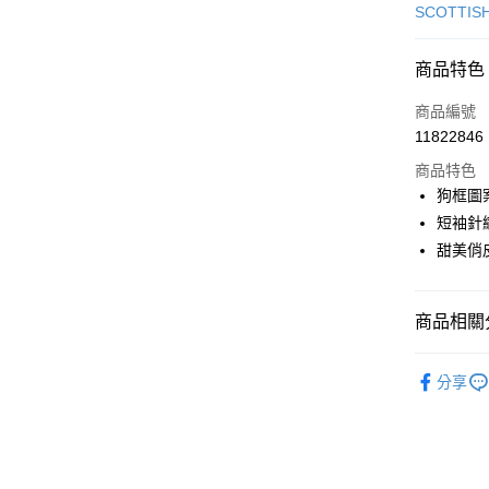
信用卡一
SCOTTIS
超商取貨
商品特色
LINE Pay
商品編號
Apple Pay
11822846
商品特色
街口支付
狗框圖
悠遊付
短袖針
甜美俏
AFTEE先
相關說明
【關於「A
ATM付款
商品相關分
AFTEE
便利好安
１．簡單
🎀 SCOTT
２．便利
分享
運送方式
▶女裝
３．安心
全家取貨
🎀 SCOTT
【「AFT
免運費
１．於結帳
🌸2026 
付」結帳