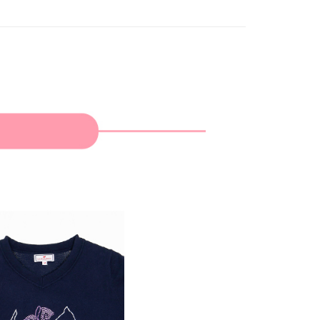
家取貨
成立數日內，您將收到繳費通知簡訊。
費通知簡訊後14天內，點擊此簡訊中的連結，可透過四大超商
網路銀行／等多元方式進行付款，方視為交易完成。
：結帳手續完成當下不需立刻繳費，但若您需要取消訂單，請聯
貨付款
的店家。未經商家同意取消之訂單仍視為有效，需透過AFTEE
繳納相關費用。
否成功請以「AFTEE先享後付 」之結帳頁面顯示為準，若有關於
功／繳費後需取消欲退款等相關疑問，請聯繫「AFTEE先享後
爾富取貨
援中心」
https://netprotections.freshdesk.com/support/home
項】
付款
恩沛科技股份有限公司提供之「AFTEE先享後付」服務完成之
依本服務之必要範圍內提供個人資料，並將交易相關給付款項請
讓予恩沛科技股份有限公司。
個人資料處理事宜，請瀏覽以下網址：
1取貨
ee.tw/terms/#terms3
年的使用者請事先徵得法定代理人或監護人之同意方可使用
E先享後付」，若未經同意申辦者引起之損失，本公司不負相關責
AFTEE先享後付」時，將依據個別帳號之用戶狀況，依本公司
核予不同之上限額度；若仍有額度不足之情形，本公司將視審查
用戶進行身份認證。
一人註冊多個帳號或使用他人資訊註冊。若發現惡意使用之情
科技股份有限公司將有權停止該用戶之使用額度並採取法律行