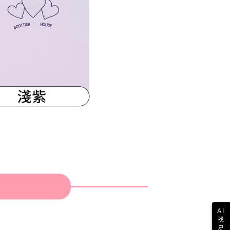
AI
找
尺