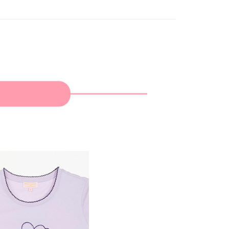
家取貨
成立數日內，您將收到繳費通知簡訊。
費通知簡訊後14天內，點擊此簡訊中的連結，可透過四大超商
網路銀行／等多元方式進行付款，方視為交易完成。
：結帳手續完成當下不需立刻繳費，但若您需要取消訂單，請聯
貨付款
的店家。未經商家同意取消之訂單仍視為有效，需透過AFTEE
繳納相關費用。
否成功請以「AFTEE先享後付 」之結帳頁面顯示為準，若有關於
功／繳費後需取消欲退款等相關疑問，請聯繫「AFTEE先享後
爾富取貨
援中心」
https://netprotections.freshdesk.com/support/home
項】
付款
恩沛科技股份有限公司提供之「AFTEE先享後付」服務完成之
依本服務之必要範圍內提供個人資料，並將交易相關給付款項請
讓予恩沛科技股份有限公司。
個人資料處理事宜，請瀏覽以下網址：
1取貨
ee.tw/terms/#terms3
年的使用者請事先徵得法定代理人或監護人之同意方可使用
E先享後付」，若未經同意申辦者引起之損失，本公司不負相關責
AFTEE先享後付」時，將依據個別帳號之用戶狀況，依本公司
核予不同之上限額度；若仍有額度不足之情形，本公司將視審查
用戶進行身份認證。
一人註冊多個帳號或使用他人資訊註冊。若發現惡意使用之情
科技股份有限公司將有權停止該用戶之使用額度並採取法律行