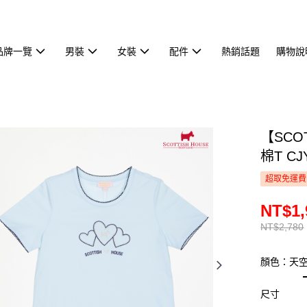
品牌一覽
男裝
女裝
配件
熱銷話題
購物說
【SCO
棉T CJ
超取免運費
NT$1,
NT$2,780
顏色：天
尺寸