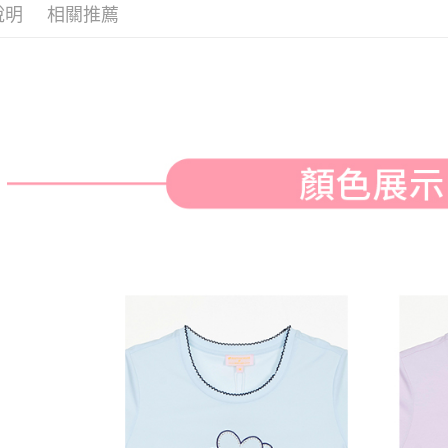
付款後全
２．訂單
說明
相關推薦
３．收到繳
免運費
／ATM／
※ 請注意
萊爾富取
絡購買商品
先享後付
免運費
※ 交易是
是否繳費成
付款後萊
付客戶支
免運費
【注意事
7-11取貨
１．透過由
交易，需
免運費
求債權轉
２．關於
付款後7-1
https://aft
免運費
３．未成
「AFTE
宅配
任。
４．使用「
免運費
即時審查
結果請求
離島宅配
５．嚴禁
免運費
形，恩沛
動。