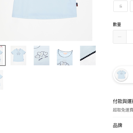
S
數量
付款與運
超取免運
付款方式
品牌