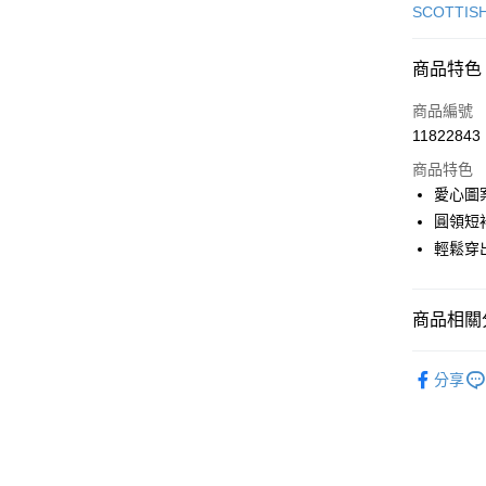
信用卡一
SCOTTIS
超商取貨
商品特色
LINE Pay
商品編號
Apple Pay
11822843
商品特色
街口支付
愛心圖
悠遊付
圓領短
輕鬆穿
AFTEE先
相關說明
【關於「A
ATM付款
商品相關分
AFTEE
便利好安
１．簡單
🎀 SCOTT
２．便利
分享
運送方式
▶女裝
３．安心
全家取貨
🎀 SCOTT
【「AFT
免運費
１．於結帳
🌸2026 
付」結帳