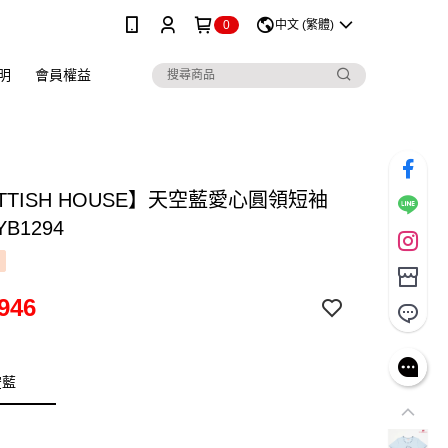
0
中文 (繁體)
明
會員權益
TTISH HOUSE】天空藍愛心圓領短袖
YB1294
946
空藍