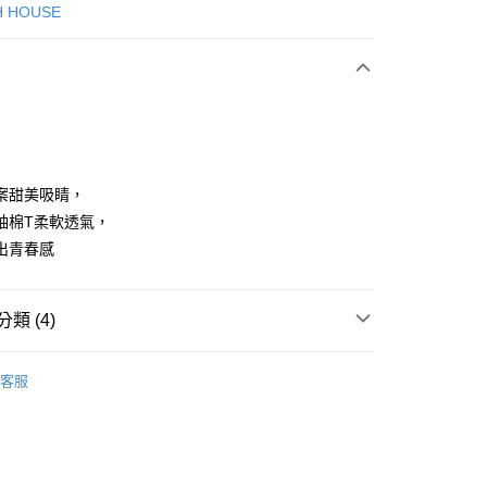
次付款
H HOUSE
付款
案甜美吸睛，
袖棉T柔軟透氣，
出青春感
享後付
FTEE先享後付」】
類 (4)
先享後付是「在收到商品之後才付款」的支付方式。 讓您購物簡單
心！
：不需註冊會員、不需綁卡、不需儲值。
ISH HOUSE
上衣｜T恤
：只要手機號碼，簡訊認證，即可結帳。
客服
：先確認商品／服務後，再付款。
上衣
短袖T恤
付款
ISH HOUSE
🌸 26春夏單品
EE先享後付」結帳流程】
方式選擇「AFTEE先享後付」後，將跳轉至「AFTEE先享後
春夏新品
🎀SCOTTISH HOUSE
頁面，進行簡訊認證並確認金額後，即可完成結帳。