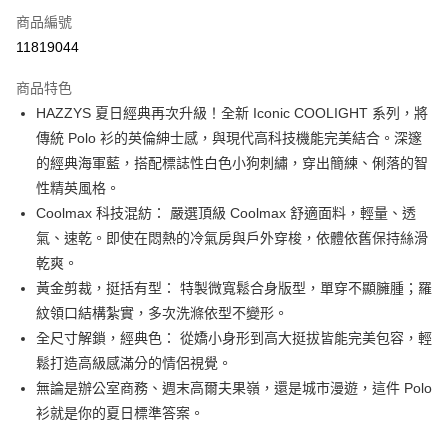
商品編號
Apple Pay
11819044
街口支付
商品特色
悠遊付
HAZZYS 夏日經典再次升級！全新 Iconic COOLIGHT 系列，將
大哥付你分期
傳統 Polo 衫的英倫紳士感，與現代高科技機能完美結合。深邃
相關說明
的經典海軍藍，搭配標誌性白色小狗刺繡，穿出簡練、俐落的智
【大哥付你分期使用說明】
性精英風格。
AFTEE先享後付
1.本服務由台灣大哥大提供，台灣大哥大用戶可立即使用無須另外申請。
Coolmax 科技混紡： 嚴選頂級 Coolmax 舒適面料，輕量、透
2.付款方式選擇「大哥付你分期」，訂單成立後會自動跳轉到大哥付的交易
相關說明
流程，驗證手機門號後，選擇欲分期的期數、繳款截止日，確認付款後即完
氣、速乾。即使在悶熱的冷氣房與戶外穿梭，依體依舊保持絲滑
【關於「AFTEE先享後付」】
成交易。
ATM付款
AFTEE先享後付是「在收到商品之後才付款」的支付方式。 讓您購物簡單
乾爽。
3.實際核准額度、可分期數及費用金額請依後續交易確認頁面所載為準。
便利好安心！
黃金剪裁，挺括有型： 特製微寬鬆合身版型，單穿不顯臃腫；羅
4.訂單成立30分鐘內，如未前往確認交易或遇審核未通過，訂單將自動取
１．簡單：不需註冊會員、不需綁卡、不需儲值。
運送方式
消。如遇「轉專審核」未通過狀況，表示未達大哥付你分期系統評分，恕無
紋領口結構紮實，多次洗滌依型不變形。
２．便利：只要手機號碼，簡訊認證，即可結帳。
法說明評估內容。
３．安心：先確認商品／服務後，再付款。
全尺寸解鎖，經典色： 從嬌小身形到高大挺拔皆能完美包容，輕
全家取貨付款
【繳款方式說明】
1.分期款項不併入電信帳單，「大哥付你分期」於每月結算日後寄送繳費提
鬆打造高級感滿分的情侶視覺。
免運費
【「AFTEE先享後付」結帳流程】
醒簡訊。
１．於結帳方式選擇「AFTEE先享後付」後，將跳轉至「AFTEE先享後付」
無論是辦公室商務、週末高爾夫果嶺，還是城市漫遊，這件 Polo
2.透過簡訊連結打開帳單後，可選擇「超商條碼／台灣大直營門市／銀行轉
付款後全家取貨
結帳頁面，進行簡訊認證並確認金額後，即可完成結帳。
衫就是你的夏日標準答案。
帳／街口支付／iPASS MONEY」等通路繳費。
２．訂單成立數日內，您將收到繳費通知簡訊。
免運費
３．收到繳費通知簡訊後14天內，點擊此簡訊中的連結，可透過四大超商／