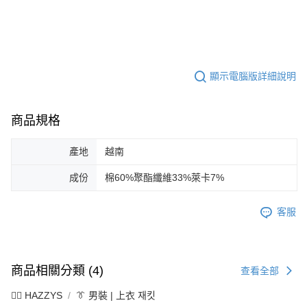
顯示電腦版詳細說明
商品規格
產地
越南
成份
棉60%聚酯纖維33%萊卡7%
客服
商品相關分類 (4)
查看全部
🐕‍🦺 HAZZYS
👔 男裝 | 上衣 재킷