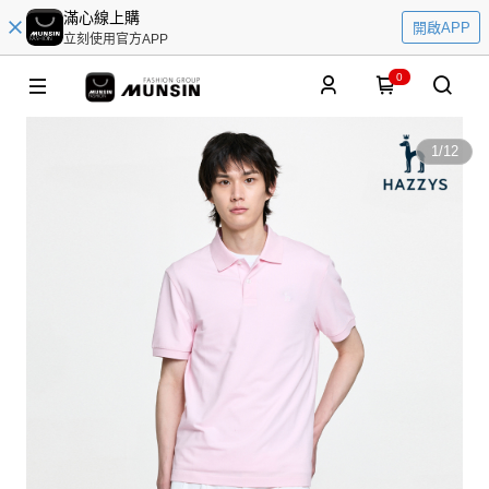
滿心線上購
開啟APP
立刻使用官方APP
0
1
/
12