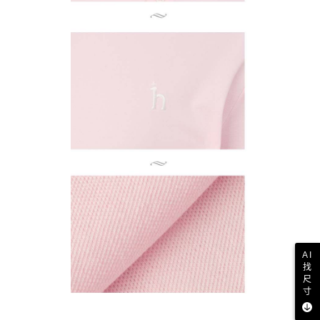
AI
找
尺
寸