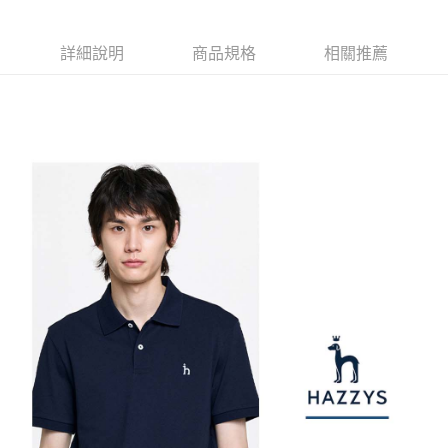
【注意事項】
ATM／網路銀行／等多元方式進行付款，方視為交易完成。
萊爾富取貨付款
1.本服務係由「台灣大哥大股份有限公司」（以下簡稱本公司）所提供，讓
※ 請注意：結帳手續完成當下不需立刻繳費，但若您需要取消訂單，請聯絡
用戶於交易時，得透過本服務購買商品或服務，並由商店將買賣／分期付款
免運費
購買商品的店家。未經商家同意取消之訂單仍視為有效，需透過AFTEE先享
詳細說明
商品規格
相關推薦
買賣價金債權讓與本公司後，依約使用本公司帳單繳交帳款。
後付繳納相關費用。
2.基於同意付款使用「大哥付你分期」之契約關係目的，商店將以您的個人
付款後萊爾富取貨
※ 交易是否成功請以「AFTEE先享後付 」之結帳頁面顯示為準，若有關於
資料（包含姓名、電話或地址）提供予台灣大哥大進項蒐集、處理及利用，
是否繳費成功／繳費後需取消欲退款等相關疑問，請聯繫「AFTEE先享後付
免運費
由本公司與您本人進行分期帳單所需資料之確認、核對及更正。
客戶支援中心」
https://netprotections.freshdesk.com/support/home
3.完整用戶服務條款，請詳閱以下連結：
https://oppay.tw/userRule
7-11取貨付款
【注意事項】
１．透過由恩沛科技股份有限公司提供之「AFTEE先享後付」服務完成之交
免運費
易，需依本服務之必要範圍內提供個人資料，並將交易相關給付款項請求債
權轉讓予恩沛科技股份有限公司。
付款後7-11取貨
２．關於個人資料處理事宜，請瀏覽以下網址：
免運費
https://aftee.tw/terms/#terms3
３．未成年的使用者請事先徵得法定代理人或監護人之同意方可使用
宅配
「AFTEE先享後付」，若未經同意申辦者引起之損失，本公司不負相關責
任。
免運費
４．使用「AFTEE先享後付」時，將依據個別帳號之用戶狀況，依本公司即
時審查核予不同之上限額度；若仍有額度不足之情形，本公司將視審查結果
離島宅配
請求用戶進行身份認證。
免運費
５．嚴禁一人註冊多個帳號或使用他人資訊註冊。若發現惡意使用之情形，
恩沛科技股份有限公司將有權停止該用戶之使用額度並採取法律行動。