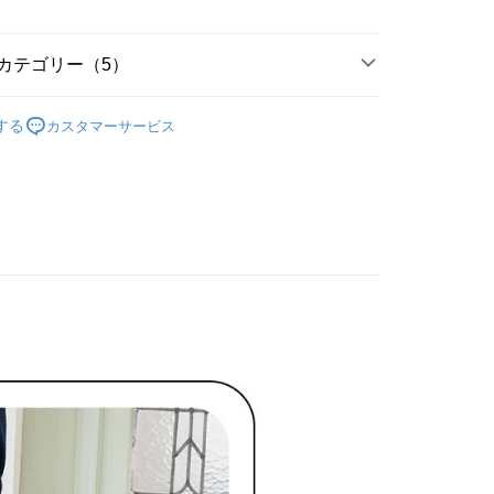
数や支払い期限を選択し、支払いを確認すると取引が完了しま
示されます。
で認証してお支払い手続を進めてください。
の承認額、分割回数および費用については、後続の取引確認ペー
るときのお支払いは不要です。商品はご指定の住所に配送されま
とします。
カテゴリー（5）
成立後30分以内に確認取引を行わない場合や審査が通過しない場
が完了すると、携帯に支払い通知のSMSが届きます。アプリ会
付款
は自動的にキャンセルされます。「転専審査」に未通過の状況
N CARAT
、AFTEE アプリプッシュ通知が届きます。
下著 ボトムス
た場合は、システムの評価基準に達していないことを意味し、
する
カスタマーサービス
け取り時のお支払いは不要です。商品を確かめてから、SMSま
についての説明はいたしかねます。
裙裝
長裙
の通知に従って、4大コンビニ、またはATM/オンラインバンキ
家取貨
支払いください。
N CARAT
🌸26春夏商品
方法の説明】
限は最短で 14 日以内ですので、ご注意ください。AFTEE ア
N CARAT
✨春夏單品5折起
いの金額は電信請求書に統合されず、「OP Pay Later」は毎月
ンロードして AFTEE 会員になるとお支払い期限を最長 45 日
貨付款
に支払いリマインダーのSMSを送信します。
延長できます。
春夏新品
🤍LILLIAN CARAT
Sのリンクを通じて請求書を開いた後、「コンビニバーコード／台
舗／銀行振込／街口支払い／iPASS MONEY」などのチャネル
は、ショップが請求した期日と、AFTEEで延長できる日数を
を選択できます。
爾富取貨
されます。AFTEEで注文すると、商品を受け取るまで支払い
長できますが、商品を期限内に受け取れない場合があります
項】
約商品や商品到着日が比較的遅い商品）。そのため、商品到着
ービスは「台湾大哥大株式会社」（以下「当社」といいます）に
わらず、AFTEEで指定された期限内にお支払いください。
付款
供され、ユーザーが取引時に本サービスを通じて商品やサービ
できるようにし、店舗が売買／分割払い売買の債権を当社に譲
い限度額
、契約に基づいて当社の請求書で帳款を支払うことになりま
AFTEEを ご利用の際に、認証結果及び当社の審査の結果に基づ
額が設定されます。
1取貨
 Pay Later」を利用する契約関係の目的から、店舗はあなたの個
は最低NT$20です。
名前、電話または住所を含む）を台湾大哥大に提供し、収集、
台湾の会員のみご利用いただけます。