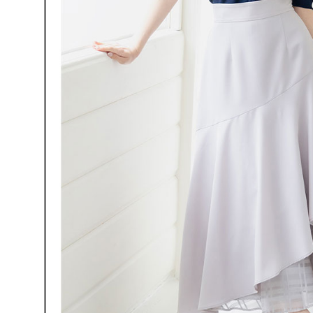
処理およ
宅配
報の確認
三、利用規
3. 完全
プロテクシ
送料無料
ださい：
ht
します。
文者の氏
離島宅配
これに限ら
送料無料
されます。
AFTEE
明』をご
AFTEE
なります。
延滞納金
後見人の同
個人情報
を行使し
cs_tw@netp
を、必要な
AFTEE
意いただ