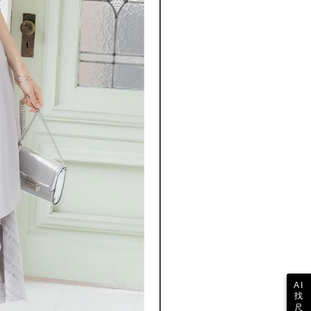
び利用するために、当社があなた本人と分割請求書に必要な情
、照合および修正を行います。
約「AFTEE代金後払い」（以下当サービスという）はネット
なユーザーサービス規約については、以下のリンクを参照してく
ョンズ（以下 AFTEE という）が提供し、AFTEEが代金を徴収
tps://oppay.tw/userRule
当サービスご利用の際に提供しなければならない個人情報（注
名、電話番号、受取人の氏名、電話番号、受取人住所を含むが
ない）は、AFTEEに渡され当サービスで必要な範囲内で利用
AFTEEの個人情報の収集、処理、利用について、詳細は
公式ホームページの『個人情報の収集、処理及び利用に関する声
参照ください（
https://aftee.tw/privacypolicy/
）。
の初回ご利用の際に、審査を通過すれば、最高額がNT$10,000に
支払い期限を過ぎた場合、その金額に基づいて年利20%の遅
が加算されます。未成年の利用者は、事前に法定代理人または
意を得ればAFTEEをご利用いただけます。
の処理、利用について疑問がある、または関連する法律の権利
たい場合は、ネットプロテクションズ
rotections.co.jp
にご連絡ください。上記に示した個人情報
購入注文書とあわせてAFTEEにご提供いただく、または
にあなたの個人情報の収集、処理、利用を許可することににご同
けない場合は、当サービスを選択しないでください。
AI
找
尺