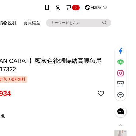
0
日本語
購物說明
會員權益
LIAN CARAT】藍灰色後蝴蝶結高腰魚尾
17322
け取り送料無料
934
灰色