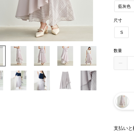
藍灰色
尺寸
S
数量
支払いと