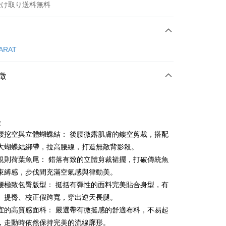
受け取り送料無料
方法
カード1回払い
CARAT
店頭代金引換
徴
徴
腰挖空與立體蝴蝶結： 後腰微露肌膚的鏤空剪裁，搭配
t
大蝴蝶結綁帶，拉高腰線，打造無敵背影殺。
規則荷葉魚尾： 錯落有致的立體剪裁裙擺，打破傳統魚
ter
束縛感，步伐間充滿空氣感與律動美。
 Later 使用説明】
腰極致包臀版型： 挺括有彈性的面料完美貼合身型，有
代金後払い
ービスは台湾大哥大によって提供され、台湾大哥大のユーザーは
、提臀、校正假跨寬，穿出逆天長腿。
請なしで即時に利用可能です。
方法で「OP Pay Later」を選択すると、注文が成立した後に自
宜的高質感面料： 嚴選帶有微挺感的舒適布料，不易起
TEE代金後払いについて
 Pay Later の取引プロセスに移行し、携帯番号を確認後、分割
い方法でAFTEE代金後払いを選択すると、携帯電話認証ウィン
，走動時依然保持完美的流線廓形。