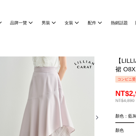
品牌一覽
男裝
女裝
配件
熱銷話題
【LIL
裙 O8X
コンビニ受
NT$2,
NT$4,890
顏色：藍
顏色