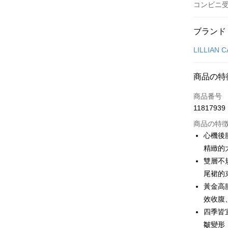
コンビニ
お支払い
ブランド
クレジット
LILLIAN 
コンビニ
商品の特
LINE Pay
商品番号
Apple Pay
11817939
JKOPAY
商品の特
心機後
Easy Walle
精緻的
雙層不
OP Pay La
説明
尾裙的
【OP Pay
黃金高
AFTEE
1. 本サ
效收腹
追加の申
説明
2. 支払い
四季皆
一、 AF
ATM払い
動的に OP
1.お支払
皺變形