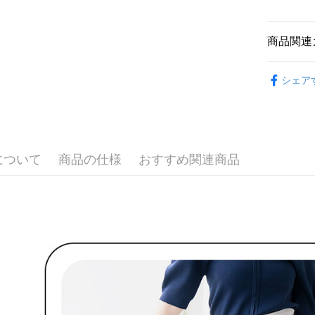
払いの回
ドウが表
す。
2.SMS
3. 実際
3.注文す
配送方法
ジを基準
商品関連
す。
4. 注文
4.ご注文
全家取貨
合、注文
🌼 LILLIA
員の場合は
が発生し
送料無料
シェア
5.商品受
評価内容
▶女裝
たはアプリ
付款後全
ングでお
🌼 LILLIA
送料無料
【支払い
代金納付期
🌼 LILLIA
1. 分割払
プリをダウ
萊爾富取
の締め日後
以内まで
について
商品の仕様
おすすめ関連商品
🌸2026 
2. SM
送料無料
湾大直営店
お支払期限
で支払い
付款後萊
もとに計算
期限を延
送料無料
【注意事
（例：予
1. 本サ
の有無に関
7-11取貨
よって提
スを購入
二、支払
送料無料
渡した後
1.初回 
す。
き、限度
付款後7-1
2. 「OP
2.決済金額
送料無料
人情報（
3.現在、