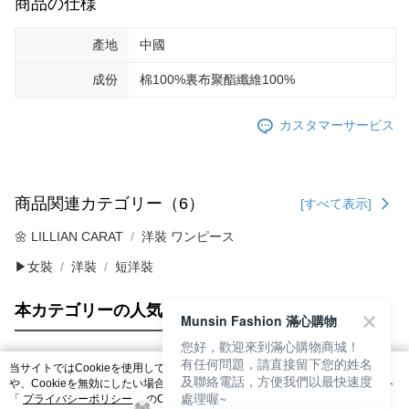
商品の仕様
產地
中國
成份
棉100%裏布聚酯纖維100%
カスタマーサービス
商品関連カテゴリー（6）
[すべて表示]
🌼 LILLIAN CARAT
洋裝 ワンピース
▶女裝
洋裝
短洋裝
本カテゴリーの人気商品
サイト全体のランキング
Munsin Fashion 滿心購物
您好，歡迎來到滿心購物商城！
有任何問題，請直接留下您的姓名
当サイトではCookieを使用しています。当サイトのCookie使用に関する詳細
及聯絡電話，方便我們以最快速度
人気タグ
や、Cookieを無効にしたい場合のブラウザでの設定方法については、当サイト
處理喔~
「
プライバシーポリシー
」のCookieポリシーをご参照ください。お客さま