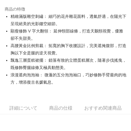
JKOPAY
商品の特徴
Easy Wallet
精緻滿版雕空刺繡： 細巧的花卉雕花面料，透氣舒適，在陽光下
OP Pay Later
呈現絕美的光影鏤空細節。
説明
顯瘦修飾 V 字大翻領： 延伸頸部線條，打造天鵝頸視覺，優雅
【OP Pay Later 使用説明】
卻不失甜美。
AFTEE代金後払い
1. 本サービスは台湾大哥大によって提供され、台湾大哥大のユーザーは追
高腰黃金比例剪裁： 拓寬的胸下收腰設計，完美遮掩腹部，打造
加の申請なしで即時に利用可能です。
説明
2. 支払い方法で「OP Pay Later」を選択すると、注文が成立した後に自動
胸以下全是腿的逆天視覺。
一、 AFTEE代金後払いについて
的に OP Pay Later の取引プロセスに移行し、携帯番号を確認後、分割払
ATM払い
1.お支払い方法でAFTEE代金後払いを選択すると、携帯電話認証ウィンド
飄逸三層蛋糕裙擺： 錯落有致的立體蛋糕層次，隨著步伐搖曳，
いの回数や支払い期限を選択し、支払いを確認すると取引が完了します。
ウが表示されます。
3. 実際の承認額、分割回数および費用については、後続の取引確認ページ
既修飾臀腿線條又極具動態美。
2.SMSで認証してお支払い手続を進めてください。
配送方法
を基準とします。
浪漫遮肉泡泡袖： 微蓬的五分泡泡袖口，巧妙修飾手臂最肉的地
3.注文するときのお支払いは不要です。商品はご指定の住所に配送されま
4. 注文成立後30分以内に確認取引を行わない場合や審査が通過しない場
す。
全家取貨付款
方，增添復古名媛氣息。
合、注文は自動的にキャンセルされます。「転専審査」に未通過の状況が
4.ご注文が完了すると、携帯に支払い通知のSMSが届きます。アプリ会員
発生した場合は、システムの評価基準に達していないことを意味し、評価
送料無料
の場合は、AFTEE アプリプッシュ通知が届きます。
内容についての説明はいたしかねます。
5.商品受け取り時のお支払いは不要です。商品を確かめてから、SMSまた
付款後全家取貨
はアプリの通知に従って、4大コンビニ、またはATM/オンラインバンキン
グでお支払いください。
詳細について
商品の仕様
おすすめ関連商品
送料無料
【支払い方法の説明】
1. 分割払いの金額は電信請求書に統合されず、「OP Pay Later」は毎月の
代金納付期限は最短で 14 日以内ですので、ご注意ください。AFTEE アプ
萊爾富取貨付款
締め日後に支払いリマインダーのSMSを送信します。
リをダウンロードして AFTEE 会員になるとお支払い期限を最長 45 日以内
2. SMSのリンクを通じて請求書を開いた後、「コンビニバーコード／台湾
送料無料
まで延長できます。
大直営店舗／銀行振込／街口支払い／iPASS MONEY」などのチャネルで