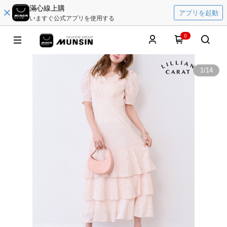
滿心線上購
アプリを起動
いますぐ公式アプリを使用する
0
1
/
14