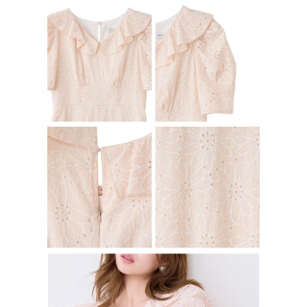
の同意を得ればAFTEEをご利用いただけます。
個人情報の処理、利用について疑問がある、または関連する法律の権利を
行使したい場合は、ネットプロテクションズ
cs_tw@netprotections.co.jp
にご連絡ください。上記に示した個人情報を、必要な購入注文書とあわせ
てAFTEEにご提供いただく、またはAFTEEにあなたの個人情報の収集、処
理、利用を許可することににご同意いただけない場合は、当サービスを選
択しないでください。