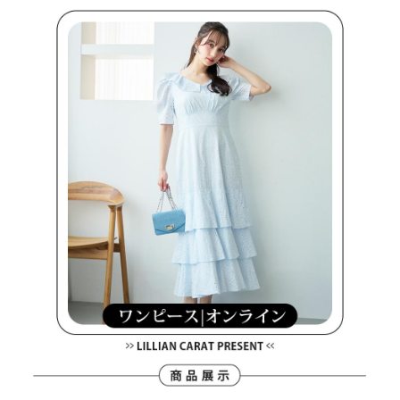
支払いを選択できます。
付款後萊爾富取貨
お支払期限は、ショップが請求した期日と、AFTEEで延長できる日数をも
とに計算されます。AFTEEで注文すると、商品を受け取るまで支払い期限
送料無料
【注意事項】
を延長できますが、商品を期限内に受け取れない場合があります（例：予
1. 本サービスは「台湾大哥大株式会社」（以下「当社」といいます）によ
約商品や商品到着日が比較的遅い商品）。そのため、商品到着の有無に関
7-11取貨付款
って提供され、ユーザーが取引時に本サービスを通じて商品やサービスを
わらず、AFTEEで指定された期限内にお支払いください。
購入できるようにし、店舗が売買／分割払い売買の債権を当社に譲渡した
送料無料
後、契約に基づいて当社の請求書で帳款を支払うことになります。
二、支払い限度額
2. 「OP Pay Later」を利用する契約関係の目的から、店舗はあなたの個人
付款後7-11取貨
1.初回 AFTEEを ご利用の際に、認証結果及び当社の審査の結果に基づ
情報（名前、電話または住所を含む）を台湾大哥大に提供し、収集、処理
き、限度額が設定されます。
送料無料
および利用するために、当社があなた本人と分割請求書に必要な情報の確
2.決済金額は最低NT$20です。
認、照合および修正を行います。
3.現在、台湾の会員のみご利用いただけます。
宅配
3. 完全なユーザーサービス規約については、以下のリンクを参照してくだ
さい：
https://oppay.tw/userRule
三、利用規約「AFTEE代金後払い」（以下当サービスという）はネットプ
送料無料
ロテクションズ（以下 AFTEE という）が提供し、AFTEEが代金を徴収し
ます。当サービスご利用の際に提供しなければならない個人情報（注文者
離島宅配
の氏名、電話番号、受取人の氏名、電話番号、受取人住所を含むがこれに
送料無料
限らない）は、AFTEEに渡され当サービスで必要な範囲内で利用されま
す。AFTEEの個人情報の収集、処理、利用について、詳細はAFTEE公式ホ
ームページの『個人情報の収集、処理及び利用に関する声明』をご参照く
ださい（
https://aftee.tw/privacypolicy/
）。
AFTEEの初回ご利用の際に、審査を通過すれば、最高額がNT$10,000にな
ります。支払い期限を過ぎた場合、その金額に基づいて年利20%の遅延滞
納金が加算されます。未成年の利用者は、事前に法定代理人または後見人