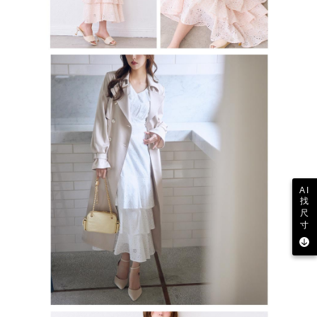
AI
找
尺
寸