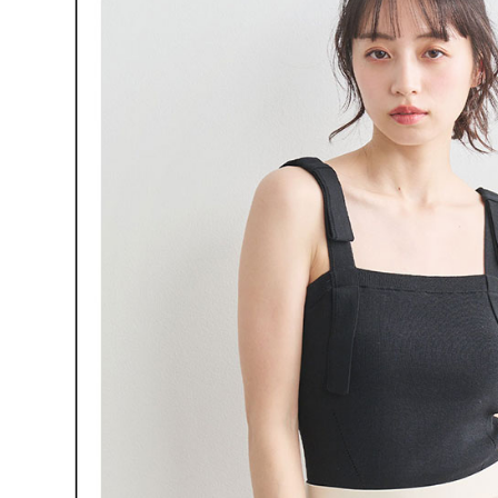
「AFTE
宅配
任。
４．使用「
免運費
即時審查
結果請求
離島宅配
５．嚴禁
免運費
形，恩沛
動。