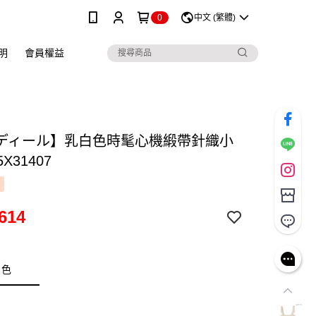
0
中文 (繁體)
明
會員權益
ディール】乳白色時髦心機緞帶針織小
X31407
614
白色