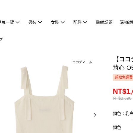
品牌一覽
男裝
女裝
配件
熱銷話題
購物說
プ
【ココ
背心 O5
超取免運費
NT$1,
NT$2,690
顏色：乳
顏色