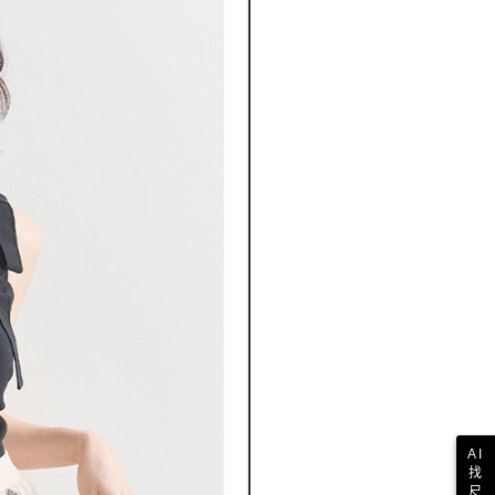
E先享後付」，若未經同意申辦者引起之損失，本公司不負相關責
AFTEE先享後付」時，將依據個別帳號之用戶狀況，依本公司
核予不同之上限額度；若仍有額度不足之情形，本公司將視審查
用戶進行身份認證。
一人註冊多個帳號或使用他人資訊註冊。若發現惡意使用之情
科技股份有限公司將有權停止該用戶之使用額度並採取法律行
AI
找
尺