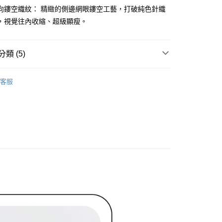
准額度、可分期數及費用金額請依後續交易確認頁面所載為準。
心！
向鏤空織紋： 精緻的側邊網眼鏤空工藝，打破純色針織
立30分鐘內，如未前往確認交易或遇審核未通過，訂單將自動取
：不需註冊會員、不需綁卡、不需儲值。
「轉專審核」未通過狀況，表示未達大哥付你分期系統評分，恕
，視覺往內收縮、超級顯瘦。
：只要手機號碼，簡訊認證，即可結帳。
評估內容。
：先確認商品／服務後，再付款。
式說明】
付款
項不併入電信帳單，「大哥付你分期」於每月結算日後寄送繳費提
EE先享後付」結帳流程】
類 (5)
方式選擇「AFTEE先享後付」後，將跳轉至「AFTEE先享後
訊連結打開帳單後，可選擇「超商條碼／台灣大直營門市／銀行轉
頁面，進行簡訊認證並確認金額後，即可完成結帳。
ィール
背心小可愛 キャミソール /トップ
付／iPASS MONEY」等通路繳費。
家取貨
成立數日內，您將收到繳費通知簡訊。
客服
費通知簡訊後14天內，點擊此簡訊中的連結，可透過四大超商
ィール
✨2026 春夏商品5折起
項】
網路銀行／等多元方式進行付款，方視為交易完成。
係由「台灣大哥大股份有限公司」（以下簡稱本公司）所提供，讓
：結帳手續完成當下不需立刻繳費，但若您需要取消訂單，請聯
上衣
小可愛/背心
貨付款
易時，得透過本服務購買商品或服務，並由商店將買賣／分期付
的店家。未經商家同意取消之訂單仍視為有效，需透過AFTEE
金債權讓與本公司後，依約使用本公司帳單繳交帳款。
繳納相關費用。
春夏新品
🖤ココディール
意付款使用「大哥付你分期」之契約關係目的，商店將以您的個人
否成功請以「AFTEE先享後付 」之結帳頁面顯示為準，若有關於
含姓名、電話或地址）提供予台灣大哥大進項蒐集、處理及利
ィール
功／繳費後需取消欲退款等相關疑問，請聯繫「AFTEE先享後
🏷️ OUTLET SALE ｜特價
夏Summer
爾富取貨
公司與您本人進行分期帳單所需資料之確認、核對及更正。
援中心」
https://netprotections.freshdesk.com/support/home
戶服務條款，請詳閱以下連結：
https://oppay.tw/userRule
項】
付款
恩沛科技股份有限公司提供之「AFTEE先享後付」服務完成之
依本服務之必要範圍內提供個人資料，並將交易相關給付款項請
讓予恩沛科技股份有限公司。
個人資料處理事宜，請瀏覽以下網址：
1取貨
ee.tw/terms/#terms3
年的使用者請事先徵得法定代理人或監護人之同意方可使用