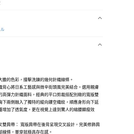
費
次付款
ール
付款
大膽的色彩，撞擊洗鍊的幾何針織線條。
織背心將日系工藝感與微辛街頭風完美結合。選用親膚
的高彈力針織面料，經典的平口剪裁搭配別緻的寬版雙
分期
胸下兩側融入了獨特的縱向鏤空織紋，順應身形向下延
你分期使用說明】
僅增加了透氣度，更在視覺上達到驚人的縮腰顯瘦效
享後付
由台灣大哥大提供，台灣大哥大用戶可立即使用無須另外申請。
式選擇「大哥付你分期」，訂單成立後會自動跳轉到大哥付的交易
叉雙肩帶： 寬版肩帶在後背呈現交叉設計，完美修飾肩
證手機門號後，選擇欲分期的期數、繳款截止日，確認付款後即
FTEE先享後付」】
。
先享後付是「在收到商品之後才付款」的支付方式。 讓您購物簡單
部線條，單穿就極具存在感。