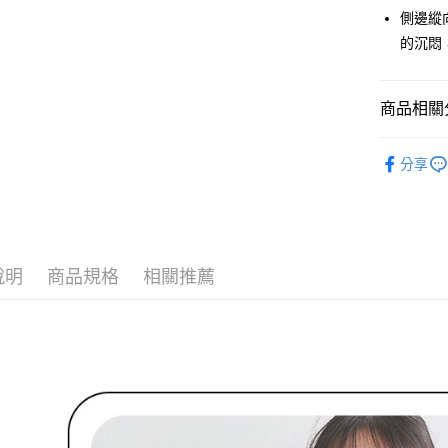
3.實際核
便利好安
側邊縱
4.訂單成
１．簡單
消。如遇
的沉悶
２．便利
運送方式
無法說明
３．安心
【繳款方
全家取貨
1.分期款
【「AFT
商品相關分
醒簡訊。
免運費
１．於結帳
2.透過簡
付」結帳
🌹 ココデ
帳／街口支
付款後全
２．訂單
分享
３．收到繳
免運費
🌹 ココデ
【注意事
／ATM／
1.本服務
※ 請注意
▶女裝
萊爾富取
用戶於交
絡購買商品
款買賣價
先享後付
免運費
🌸2026 
2.基於同
※ 交易是
說明
商品規格
相關推薦
資料（包
🌹 ココデ
是否繳費成
付款後萊
用，由本
付客戶支
免運費
3.完整用
【注意事
7-11取貨
１．透過由
交易，需
免運費
求債權轉
２．關於
付款後7-1
https://aft
免運費
３．未成