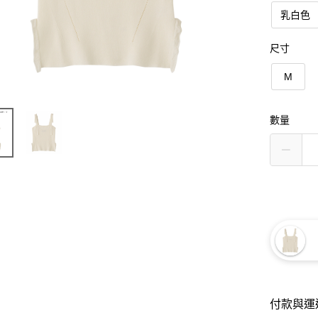
乳白色
尺寸
M
數量
付款與運