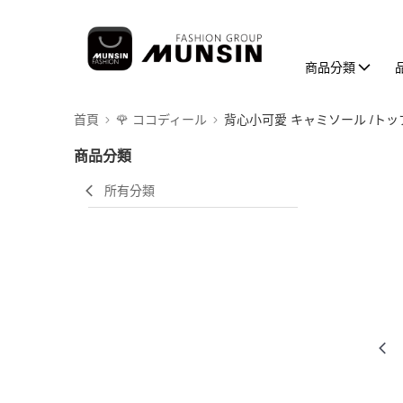
商品分類
首頁
🌹 ココディール
背心小可愛 キャミソール /トッ
商品分類
所有分類