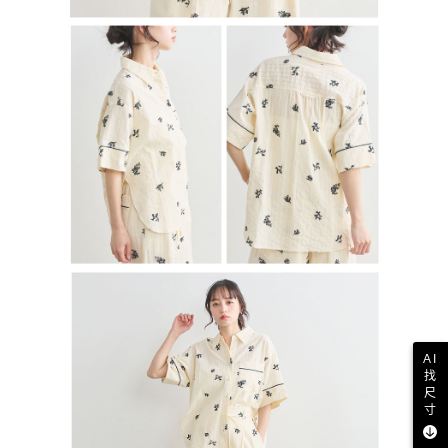
AI
找
尺
寸