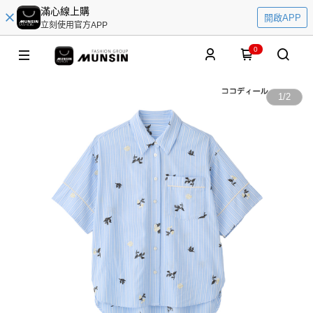
滿心線上購
開啟APP
立刻使用官方APP
0
1
/
2