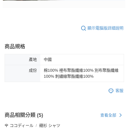
顯示電腦版詳細說明
商品規格
產地
中國
成份
棉100% 裡布聚酯纖維100% 別布聚酯纖維
100% 刺繡線聚酯纖維100%
客服
商品相關分類 (5)
查看全部
🌹 ココディール
襯衫 シャツ