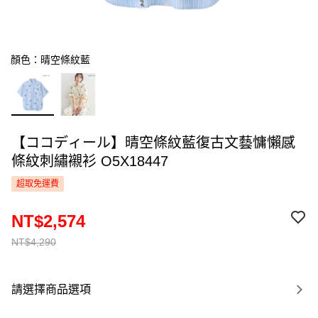
顏色：晴空條紋藍
【ココディール】晴空條紋藍復古文藝慵懶感
條紋刺繡襯衫 O5X18447
超取免運費
NT$2,574
NT$4,290
請選擇商品選項