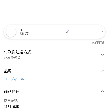
AI
找尺寸
付款與運送方式
超取免運費
付款方式
品牌
信用卡一次付款
ココディール
超商取貨付款
商品特色
LINE Pay
商品編號
Apple Pay
11811935