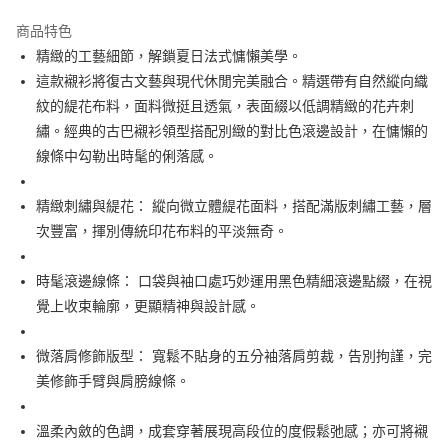
街口支付
商品特色
悠遊付
精緻的工藝細節，解鎖夏日法式慵懶美學。
大哥付你分期
這款襯衫將復古文藝與現代休閒完美融合。精選帶有自然縱向織
相關說明
紋的緹花布料，面料微挺且透氣，表面綴以低調精緻的花卉刺
【大哥付你分期使用說明】
繡。經典的古巴襯衫領型搭配別緻的對比色滾邊設計，在慵懶的
AFTEE先享後付
1.本服務由台灣大哥大提供，台灣大哥大用戶可立即使用無須另外申請。
線條中勾勒出時髦的俐落感。
2.付款方式選擇「大哥付你分期」，訂單成立後會自動跳轉到大哥付的交易
相關說明
流程，驗證手機門號後，選擇欲分期的期數、繳款截止日，確認付款後即完
【關於「AFTEE先享後付」】
成交易。
ATM付款
AFTEE先享後付是「在收到商品之後才付款」的支付方式。 讓您購物簡單
精緻刺繡與緹花： 縱向微立體緹花面料，搭配滿版刺繡工藝，層
3.實際核准額度、可分期數及費用金額請依後續交易確認頁面所載為準。
便利好安心！
次豐富，揮別傳統印花布料的平淡無奇。
4.訂單成立30分鐘內，如未前往確認交易或遇審核未通過，訂單將自動取
１．簡單：不需註冊會員、不需綁卡、不需儲值。
運送方式
消。如遇「轉專審核」未通過狀況，表示未達大哥付你分期系統評分，恕無
２．便利：只要手機號碼，簡訊認證，即可結帳。
法說明評估內容。
３．安心：先確認商品／服務後，再付款。
時髦滾邊線條： 口袋與袖口處巧妙運用黑色精細滾邊點綴，在視
全家取貨付款
【繳款方式說明】
1.分期款項不併入電信帳單，「大哥付你分期」於每月結算日後寄送繳費提
覺上收束輪廓，更顯精神與設計感。
免運費
【「AFTEE先享後付」結帳流程】
醒簡訊。
１．於結帳方式選擇「AFTEE先享後付」後，將跳轉至「AFTEE先享後付」
2.透過簡訊連結打開帳單後，可選擇「超商條碼／台灣大直營門市／銀行轉
付款後全家取貨
結帳頁面，進行簡訊認證並確認金額後，即可完成結帳。
微落肩修飾版型： 寬鬆不貼身的五分袖落肩剪裁，告別拘謹，完
帳／街口支付／iPASS MONEY」等通路繳費。
２．訂單成立數日內，您將收到繳費通知簡訊。
免運費
美修飾手臂與肩膀線條。
３．收到繳費通知簡訊後14天內，點擊此簡訊中的連結，可透過四大超商／
【注意事項】
ATM／網路銀行／等多元方式進行付款，方視為交易完成。
萊爾富取貨付款
1.本服務係由「台灣大哥大股份有限公司」（以下簡稱本公司）所提供，讓
※ 請注意：結帳手續完成當下不需立刻繳費，但若您需要取消訂單，請聯絡
用戶於交易時，得透過本服務購買商品或服務，並由商店將買賣／分期付款
溫柔內斂的色調，成套穿著展現高段位的度假鬆弛感；亦可將襯
免運費
購買商品的店家。未經商家同意取消之訂單仍視為有效，需透過AFTEE先享