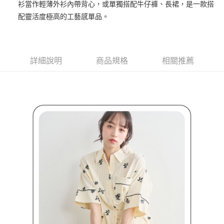
買賣價金債權讓與本公司後，依約使用本公司帳單繳交帳款。
衫當作輕薄外衫內帶背心，或單獨搭配牛仔褲、長裙，是一款搭
後付繳納相關費用。
2.基於同意付款使用「大哥付你分期」之契約關係目的，商店將以您的個人
付款後萊爾富取貨
※ 交易是否成功請以「AFTEE先享後付 」之結帳頁面顯示為準，若有關於
配靈活度極高的工藝感單品。
資料（包含姓名、電話或地址）提供予台灣大哥大進項蒐集、處理及利用，
是否繳費成功／繳費後需取消欲退款等相關疑問，請聯繫「AFTEE先享後付
免運費
由本公司與您本人進行分期帳單所需資料之確認、核對及更正。
客戶支援中心」
https://netprotections.freshdesk.com/support/home
3.完整用戶服務條款，請詳閱以下連結：
https://oppay.tw/userRule
7-11取貨付款
【注意事項】
１．透過由恩沛科技股份有限公司提供之「AFTEE先享後付」服務完成之交
免運費
詳細說明
商品規格
相關推薦
易，需依本服務之必要範圍內提供個人資料，並將交易相關給付款項請求債
權轉讓予恩沛科技股份有限公司。
付款後7-11取貨
２．關於個人資料處理事宜，請瀏覽以下網址：
免運費
https://aftee.tw/terms/#terms3
３．未成年的使用者請事先徵得法定代理人或監護人之同意方可使用
宅配
「AFTEE先享後付」，若未經同意申辦者引起之損失，本公司不負相關責
任。
免運費
４．使用「AFTEE先享後付」時，將依據個別帳號之用戶狀況，依本公司即
時審查核予不同之上限額度；若仍有額度不足之情形，本公司將視審查結果
離島宅配
請求用戶進行身份認證。
免運費
５．嚴禁一人註冊多個帳號或使用他人資訊註冊。若發現惡意使用之情形，
恩沛科技股份有限公司將有權停止該用戶之使用額度並採取法律行動。