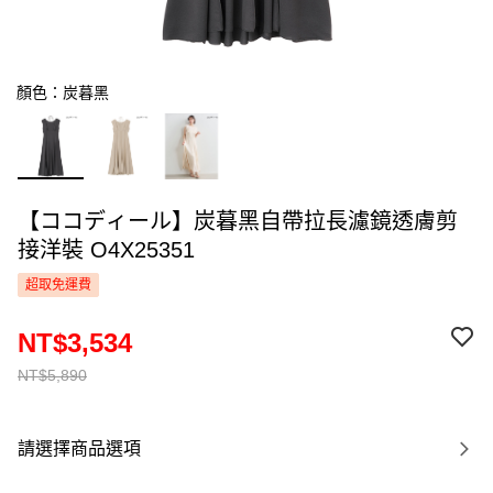
顏色：炭暮黑
【ココディール】炭暮黑自帶拉長濾鏡透膚剪
接洋裝 O4X25351
超取免運費
NT$3,534
NT$5,890
請選擇商品選項