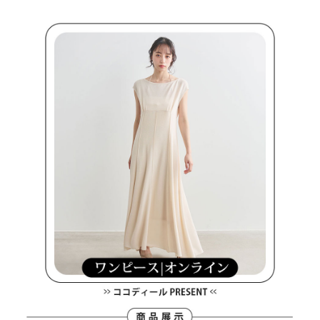
買賣價金債權讓與本公司後，依約使用本公司帳單繳交帳款。
後付繳納相關費用。
2.基於同意付款使用「大哥付你分期」之契約關係目的，商店將以您的個人
付款後萊爾富取貨
※ 交易是否成功請以「AFTEE先享後付 」之結帳頁面顯示為準，若有關於
資料（包含姓名、電話或地址）提供予台灣大哥大進項蒐集、處理及利用，
是否繳費成功／繳費後需取消欲退款等相關疑問，請聯繫「AFTEE先享後付
免運費
由本公司與您本人進行分期帳單所需資料之確認、核對及更正。
客戶支援中心」
https://netprotections.freshdesk.com/support/home
3.完整用戶服務條款，請詳閱以下連結：
https://oppay.tw/userRule
7-11取貨付款
【注意事項】
１．透過由恩沛科技股份有限公司提供之「AFTEE先享後付」服務完成之交
免運費
易，需依本服務之必要範圍內提供個人資料，並將交易相關給付款項請求債
權轉讓予恩沛科技股份有限公司。
付款後7-11取貨
２．關於個人資料處理事宜，請瀏覽以下網址：
免運費
https://aftee.tw/terms/#terms3
３．未成年的使用者請事先徵得法定代理人或監護人之同意方可使用
宅配
「AFTEE先享後付」，若未經同意申辦者引起之損失，本公司不負相關責
任。
免運費
４．使用「AFTEE先享後付」時，將依據個別帳號之用戶狀況，依本公司即
時審查核予不同之上限額度；若仍有額度不足之情形，本公司將視審查結果
離島宅配
請求用戶進行身份認證。
免運費
５．嚴禁一人註冊多個帳號或使用他人資訊註冊。若發現惡意使用之情形，
恩沛科技股份有限公司將有權停止該用戶之使用額度並採取法律行動。