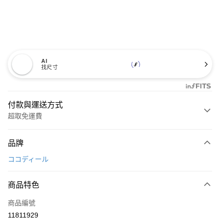
AI
找尺寸
付款與運送方式
超取免運費
付款方式
品牌
信用卡一次付款
ココディール
超商取貨付款
商品特色
LINE Pay
商品編號
Apple Pay
11811929