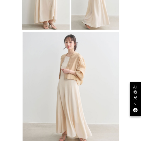
AI
找
尺
寸