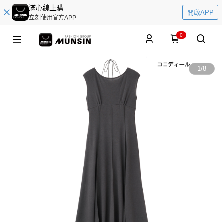
滿心線上購
開啟APP
立刻使用官方APP
0
1
/
8