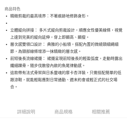
街口支付
商品特色
悠遊付
精緻剪裁的最高境界：不著痕跡地修飾身形。
大哥付你分期
相關說明
立體縱向拼接： 多片式縱向剪裁設計，順應女性優美線條，視覺
【大哥付你分期使用說明】
上達到完美的縱向延伸，穿上即顯高、顯瘦。
AFTEE先享後付
1.本服務由台灣大哥大提供，台灣大哥大用戶可立即使用無須另外申請。
層次感雙領口設計： 典雅的小船領，搭配內置的微繞頸細繩細
2.付款方式選擇「大哥付你分期」，訂單成立後會自動跳轉到大哥付的交易
相關說明
流程，驗證手機門號後，選擇欲分期的期數、繳款截止日，確認付款後即完
節，為頸部線條增添一抹精緻的層次感。
【關於「AFTEE先享後付」】
成交易。
ATM付款
AFTEE先享後付是「在收到商品之後才付款」的支付方式。 讓您購物簡單
前短後長流線裙擺： 裙擺呈現前短後長的輕盈弧度，走動時露出
3.實際核准額度、可分期數及費用金額請依後續交易確認頁面所載為準。
便利好安心！
纖細踝骨，隨步伐散發內斂的魚尾律動感。
4.訂單成立30分鐘內，如未前往確認交易或遇審核未通過，訂單將自動取
１．簡單：不需註冊會員、不需綁卡、不需儲值。
運送方式
消。如遇「轉專審核」未通過狀況，表示未達大哥付你分期系統評分，恕無
這款帶有法式骨架與日系靈魂的摩卡杏洋裝，只需搭配簡單的低
２．便利：只要手機號碼，簡訊認證，即可結帳。
法說明評估內容。
３．安心：先確認商品／服務後，再付款。
跟涼鞋，就能輕鬆應對日常通勤、週末約會或輕正式的社交場
全家取貨付款
【繳款方式說明】
1.分期款項不併入電信帳單，「大哥付你分期」於每月結算日後寄送繳費提
合。
免運費
【「AFTEE先享後付」結帳流程】
醒簡訊。
１．於結帳方式選擇「AFTEE先享後付」後，將跳轉至「AFTEE先享後付」
2.透過簡訊連結打開帳單後，可選擇「超商條碼／台灣大直營門市／銀行轉
付款後全家取貨
結帳頁面，進行簡訊認證並確認金額後，即可完成結帳。
帳／街口支付／iPASS MONEY」等通路繳費。
２．訂單成立數日內，您將收到繳費通知簡訊。
免運費
３．收到繳費通知簡訊後14天內，點擊此簡訊中的連結，可透過四大超商／
詳細說明
商品規格
相關推薦
【注意事項】
ATM／網路銀行／等多元方式進行付款，方視為交易完成。
萊爾富取貨付款
1.本服務係由「台灣大哥大股份有限公司」（以下簡稱本公司）所提供，讓
※ 請注意：結帳手續完成當下不需立刻繳費，但若您需要取消訂單，請聯絡
用戶於交易時，得透過本服務購買商品或服務，並由商店將買賣／分期付款
免運費
購買商品的店家。未經商家同意取消之訂單仍視為有效，需透過AFTEE先享