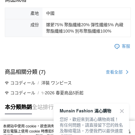
產地
中國
成份
嫘縈75% 聚酯纖維20% 彈性纖維5% 內襯
聚酯纖維100% 別布聚酯纖維100%
客服
商品相關分類 (7)
查看全部
🌹 ココディール
洋裝 ワンピース
🌹 ココディール
✨2026 春夏商品5折起
本分類熱銷
全站排行
Munsin Fashion 滿心購物
您好，歡迎來到滿心購物商城！
有任何問題，請直接留下您的姓名
本網站中使用 cookie，欲查詢有關本網站使用 cookie 方式之詳情，及若您不希
及聯絡電話，方便我們以最快速度
熱門標籤
望在電腦上使用 cookie 時應如何變更電腦的 cookie 設定，請參閱本網站「
隱私