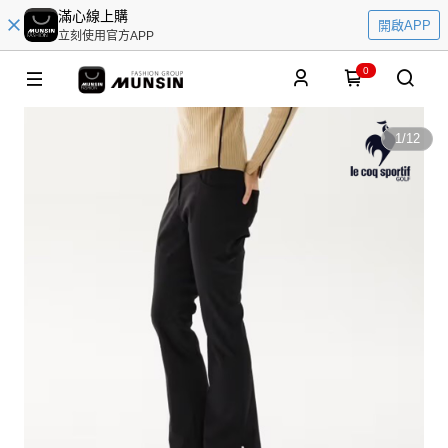
滿心線上購
開啟APP
立刻使用官方APP
0
1
/
12