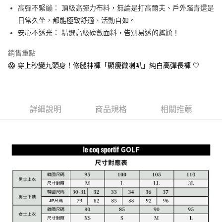
1.本服務由台灣大哥大提供，台灣大哥大用戶可立即使用無須另外申請。
高彈不緊繃： 頂級高彈力布料，無論是打高爾夫、戶外踏青還是
2.付款方式選擇「大哥付你分期」，訂單成立後會自動跳轉到大哥付的交易
相關說明
流程，驗證手機門號後，選擇欲分期的期數、繳款截止日，確認付款後即完
日常久坐，都能極致舒適、活動自如。
【關於「AFTEE先享後付」】
成交易。
ATM付款
AFTEE先享後付是「在收到商品之後才付款」的支付方式。 讓您購物簡單
安心不透光： 精選高級磅數面料，告別易透的尷尬！
3.實際核准額度、可分期數及費用金額請依後續交易確認頁面所載為準。
便利好安心！
4.訂單成立30分鐘內，如未前往確認交易或遇審核未通過，訂單將自動取
１．簡單：不需註冊會員、不需綁卡、不需儲值。
銷售重點
運送方式
消。如遇「轉專審核」未通過狀況，表示未達大哥付你分期系統評分，恕無
２．便利：只要手機號碼，簡訊認證，即可結帳。
法說明評估內容。
😱 穿上秒變九頭身！修腿神褲「顯瘦微喇叭」純白高彈長褲 🤍
３．安心：先確認商品／服務後，再付款。
全家取貨付款
【繳款方式說明】
1.分期款項不併入電信帳單，「大哥付你分期」於每月結算日後寄送繳費提
每筆NT$80，滿NT$2,000(含以上)免運費
【「AFTEE先享後付」結帳流程】
醒簡訊。
１．於結帳方式選擇「AFTEE先享後付」後，將跳轉至「AFTEE先享後付」
2.透過簡訊連結打開帳單後，可選擇「超商條碼／台灣大直營門市／銀行轉
付款後全家取貨
結帳頁面，進行簡訊認證並確認金額後，即可完成結帳。
帳／街口支付／iPASS MONEY」等通路繳費。
詳細說明
商品規格
相關推薦
２．訂單成立數日內，您將收到繳費通知簡訊。
每筆NT$80，滿NT$2,000(含以上)免運費
３．收到繳費通知簡訊後14天內，點擊此簡訊中的連結，可透過四大超商／
【注意事項】
ATM／網路銀行／等多元方式進行付款，方視為交易完成。
萊爾富取貨付款
1.本服務係由「台灣大哥大股份有限公司」（以下簡稱本公司）所提供，讓
※ 請注意：結帳手續完成當下不需立刻繳費，但若您需要取消訂單，請聯絡
用戶於交易時，得透過本服務購買商品或服務，並由商店將買賣／分期付款
每筆NT$80，滿NT$2,000(含以上)免運費
購買商品的店家。未經商家同意取消之訂單仍視為有效，需透過AFTEE先享
買賣價金債權讓與本公司後，依約使用本公司帳單繳交帳款。
後付繳納相關費用。
2.基於同意付款使用「大哥付你分期」之契約關係目的，商店將以您的個人
付款後萊爾富取貨
※ 交易是否成功請以「AFTEE先享後付 」之結帳頁面顯示為準，若有關於
資料（包含姓名、電話或地址）提供予台灣大哥大進項蒐集、處理及利用，
是否繳費成功／繳費後需取消欲退款等相關疑問，請聯繫「AFTEE先享後付
每筆NT$80，滿NT$2,000(含以上)免運費
由本公司與您本人進行分期帳單所需資料之確認、核對及更正。
客戶支援中心」
https://netprotections.freshdesk.com/support/home
3.完整用戶服務條款，請詳閱以下連結：
https://oppay.tw/userRule
7-11取貨付款
【注意事項】
１．透過由恩沛科技股份有限公司提供之「AFTEE先享後付」服務完成之交
每筆NT$80，滿NT$2,000(含以上)免運費
易，需依本服務之必要範圍內提供個人資料，並將交易相關給付款項請求債