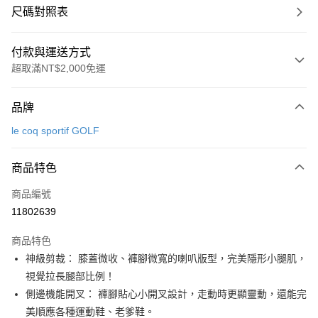
尺碼對照表
付款與運送方式
超取滿NT$2,000免運
付款方式
品牌
信用卡一次付款
le coq sportif GOLF
超商取貨付款
商品特色
LINE Pay
商品編號
Apple Pay
11802639
街口支付
商品特色
悠遊付
神級剪裁： 膝蓋微收、褲腳微寬的喇叭版型，完美隱形小腿肌，
大哥付你分期
視覺拉長腿部比例！
相關說明
側邊機能開叉： 褲腳貼心小開叉設計，走動時更顯靈動，還能完
【大哥付你分期使用說明】
美順應各種運動鞋、老爹鞋。
AFTEE先享後付