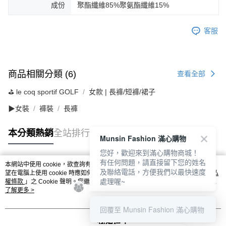
成份
聚酯纖維85%聚氨酯纖維15%
客服
商品相關分類 (6)
查看全部
⛳️ le coq sportif GOLF
女款 | 長褲/短褲/裙子
▶女裝
褲裝
長褲
本分類熱銷
全站排行
Munsin Fashion 滿心購物
您好，歡迎來到滿心購物商城！
有任何問題，請直接留下您的姓名
本網站中使用 cookie，欲查詢有關本網站使用 cookie 方式之詳情，及若您不希
及聯絡電話，方便我們以最快速度
熱門標籤
望在電腦上使用 cookie 時應如何變更電腦的 cookie 設定，請參閱本網站「
隱私
處理喔~
權條款
」之 Cookie 聲明。您繼續使用本網站即表示您同意本公司得按本網站使
用條款之 Cookie 聲明使用 cookie。
了解更多 >
回覆至 Munsin Fashion 滿心購物
我知道了