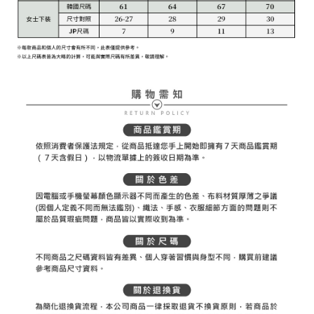
權轉讓予恩沛科技股份有限公司。
付款後7-11取貨
２．關於個人資料處理事宜，請瀏覽以下網址：
每筆NT$80，滿NT$2,000(含以上)免運費
https://aftee.tw/terms/#terms3
３．未成年的使用者請事先徵得法定代理人或監護人之同意方可使用
宅配
「AFTEE先享後付」，若未經同意申辦者引起之損失，本公司不負相關責
任。
每筆NT$80，滿NT$2,000(含以上)免運費
４．使用「AFTEE先享後付」時，將依據個別帳號之用戶狀況，依本公司即
時審查核予不同之上限額度；若仍有額度不足之情形，本公司將視審查結果
離島宅配
請求用戶進行身份認證。
每筆NT$280，滿NT$2,000(含以上)免運費
５．嚴禁一人註冊多個帳號或使用他人資訊註冊。若發現惡意使用之情形，
恩沛科技股份有限公司將有權停止該用戶之使用額度並採取法律行動。