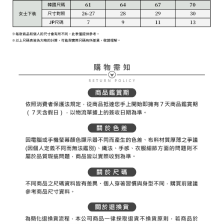
權轉讓予恩沛科技股份有限公司。
付款後7-11取貨
２．關於個人資料處理事宜，請瀏覽以下網址：
免運費
https://aftee.tw/terms/#terms3
３．未成年的使用者請事先徵得法定代理人或監護人之同意方可使用
宅配
「AFTEE先享後付」，若未經同意申辦者引起之損失，本公司不負相關責
任。
免運費
４．使用「AFTEE先享後付」時，將依據個別帳號之用戶狀況，依本公司即
時審查核予不同之上限額度；若仍有額度不足之情形，本公司將視審查結果
離島宅配
請求用戶進行身份認證。
免運費
５．嚴禁一人註冊多個帳號或使用他人資訊註冊。若發現惡意使用之情形，
恩沛科技股份有限公司將有權停止該用戶之使用額度並採取法律行動。