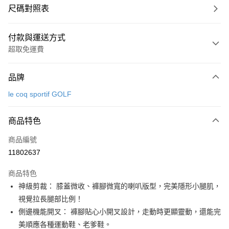
尺碼對照表
付款與運送方式
超取免運費
付款方式
品牌
信用卡一次付款
le coq sportif GOLF
超商取貨付款
商品特色
LINE Pay
商品編號
Apple Pay
11802637
街口支付
商品特色
悠遊付
神級剪裁： 膝蓋微收、褲腳微寬的喇叭版型，完美隱形小腿肌，
大哥付你分期
視覺拉長腿部比例！
相關說明
側邊機能開叉： 褲腳貼心小開叉設計，走動時更顯靈動，還能完
【大哥付你分期使用說明】
美順應各種運動鞋、老爹鞋。
AFTEE先享後付