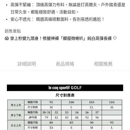
1.本服務由台灣大哥大提供，台灣大哥大用戶可立即使用無須另外申請。
高彈不緊繃： 頂級高彈力布料，無論是打高爾夫、戶外踏青還是
2.付款方式選擇「大哥付你分期」，訂單成立後會自動跳轉到大哥付的交易
相關說明
流程，驗證手機門號後，選擇欲分期的期數、繳款截止日，確認付款後即完
日常久坐，都能極致舒適、活動自如。
【關於「AFTEE先享後付」】
成交易。
ATM付款
AFTEE先享後付是「在收到商品之後才付款」的支付方式。 讓您購物簡單
安心不透光： 精選高級磅數面料，告別易透的尷尬！
3.實際核准額度、可分期數及費用金額請依後續交易確認頁面所載為準。
便利好安心！
4.訂單成立30分鐘內，如未前往確認交易或遇審核未通過，訂單將自動取
１．簡單：不需註冊會員、不需綁卡、不需儲值。
銷售重點
運送方式
消。如遇「轉專審核」未通過狀況，表示未達大哥付你分期系統評分，恕無
２．便利：只要手機號碼，簡訊認證，即可結帳。
法說明評估內容。
😱 穿上秒變九頭身！修腿神褲「顯瘦微喇叭」純白高彈長褲 🤍
３．安心：先確認商品／服務後，再付款。
全家取貨付款
【繳款方式說明】
1.分期款項不併入電信帳單，「大哥付你分期」於每月結算日後寄送繳費提
免運費
【「AFTEE先享後付」結帳流程】
醒簡訊。
１．於結帳方式選擇「AFTEE先享後付」後，將跳轉至「AFTEE先享後付」
2.透過簡訊連結打開帳單後，可選擇「超商條碼／台灣大直營門市／銀行轉
付款後全家取貨
結帳頁面，進行簡訊認證並確認金額後，即可完成結帳。
帳／街口支付／iPASS MONEY」等通路繳費。
詳細說明
商品規格
相關推薦
２．訂單成立數日內，您將收到繳費通知簡訊。
免運費
３．收到繳費通知簡訊後14天內，點擊此簡訊中的連結，可透過四大超商／
【注意事項】
ATM／網路銀行／等多元方式進行付款，方視為交易完成。
萊爾富取貨付款
1.本服務係由「台灣大哥大股份有限公司」（以下簡稱本公司）所提供，讓
※ 請注意：結帳手續完成當下不需立刻繳費，但若您需要取消訂單，請聯絡
用戶於交易時，得透過本服務購買商品或服務，並由商店將買賣／分期付款
免運費
購買商品的店家。未經商家同意取消之訂單仍視為有效，需透過AFTEE先享
買賣價金債權讓與本公司後，依約使用本公司帳單繳交帳款。
後付繳納相關費用。
2.基於同意付款使用「大哥付你分期」之契約關係目的，商店將以您的個人
付款後萊爾富取貨
※ 交易是否成功請以「AFTEE先享後付 」之結帳頁面顯示為準，若有關於
資料（包含姓名、電話或地址）提供予台灣大哥大進項蒐集、處理及利用，
是否繳費成功／繳費後需取消欲退款等相關疑問，請聯繫「AFTEE先享後付
免運費
由本公司與您本人進行分期帳單所需資料之確認、核對及更正。
客戶支援中心」
https://netprotections.freshdesk.com/support/home
3.完整用戶服務條款，請詳閱以下連結：
https://oppay.tw/userRule
7-11取貨付款
【注意事項】
１．透過由恩沛科技股份有限公司提供之「AFTEE先享後付」服務完成之交
免運費
易，需依本服務之必要範圍內提供個人資料，並將交易相關給付款項請求債