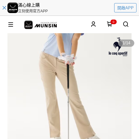
滿心線上購
開啟APP
立刻使用官方APP
0
1
/
14