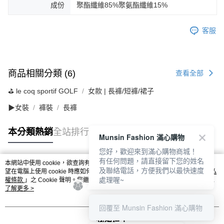
成份
聚酯纖維85%聚氨酯纖維15%
客服
商品相關分類 (6)
查看全部
⛳️ le coq sportif GOLF
女款 | 長褲/短褲/裙子
▶女裝
褲裝
長褲
本分類熱銷
全站排行
Munsin Fashion 滿心購物
您好，歡迎來到滿心購物商城！
有任何問題，請直接留下您的姓名
本網站中使用 cookie，欲查詢有關本網站使用 cookie 方式之詳情，及若您不希
及聯絡電話，方便我們以最快速度
熱門標籤
望在電腦上使用 cookie 時應如何變更電腦的 cookie 設定，請參閱本網站「
隱私
處理喔~
權條款
」之 Cookie 聲明。您繼續使用本網站即表示您同意本公司得按本網站使
用條款之 Cookie 聲明使用 cookie。
了解更多 >
回覆至 Munsin Fashion 滿心購物
我知道了