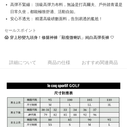
1. 本サービスは台湾大哥大によって提供され、台湾大哥大のユーザーは追
高彈不緊繃： 頂級高彈力布料，無論是打高爾夫、戶外踏青還是
加の申請なしで即時に利用可能です。
説明
2. 支払い方法で「OP Pay Later」を選択すると、注文が成立した後に自動
日常久坐，都能極致舒適、活動自如。
一、 AFTEE代金後払いについて
的に OP Pay Later の取引プロセスに移行し、携帯番号を確認後、分割払
ATM払い
1.お支払い方法でAFTEE代金後払いを選択すると、携帯電話認証ウィンド
安心不透光： 精選高級磅數面料，告別易透的尷尬！
いの回数や支払い期限を選択し、支払いを確認すると取引が完了します。
ウが表示されます。
3. 実際の承認額、分割回数および費用については、後続の取引確認ページ
2.SMSで認証してお支払い手続を進めてください。
配送方法
セールスポイント
を基準とします。
3.注文するときのお支払いは不要です。商品はご指定の住所に配送されま
4. 注文成立後30分以内に確認取引を行わない場合や審査が通過しない場
😱 穿上秒變九頭身！修腿神褲「顯瘦微喇叭」純白高彈長褲 🤍
す。
全家取貨付款
合、注文は自動的にキャンセルされます。「転専審査」に未通過の状況が
4.ご注文が完了すると、携帯に支払い通知のSMSが届きます。アプリ会員
発生した場合は、システムの評価基準に達していないことを意味し、評価
送料無料
の場合は、AFTEE アプリプッシュ通知が届きます。
内容についての説明はいたしかねます。
5.商品受け取り時のお支払いは不要です。商品を確かめてから、SMSまた
付款後全家取貨
はアプリの通知に従って、4大コンビニ、またはATM/オンラインバンキン
詳細について
商品の仕様
おすすめ関連商品
グでお支払いください。
送料無料
【支払い方法の説明】
1. 分割払いの金額は電信請求書に統合されず、「OP Pay Later」は毎月の
代金納付期限は最短で 14 日以内ですので、ご注意ください。AFTEE アプ
萊爾富取貨付款
締め日後に支払いリマインダーのSMSを送信します。
リをダウンロードして AFTEE 会員になるとお支払い期限を最長 45 日以内
2. SMSのリンクを通じて請求書を開いた後、「コンビニバーコード／台湾
送料無料
まで延長できます。
大直営店舗／銀行振込／街口支払い／iPASS MONEY」などのチャネルで
支払いを選択できます。
付款後萊爾富取貨
お支払期限は、ショップが請求した期日と、AFTEEで延長できる日数をも
とに計算されます。AFTEEで注文すると、商品を受け取るまで支払い期限
送料無料
【注意事項】
を延長できますが、商品を期限内に受け取れない場合があります（例：予
1. 本サービスは「台湾大哥大株式会社」（以下「当社」といいます）によ
約商品や商品到着日が比較的遅い商品）。そのため、商品到着の有無に関
7-11取貨付款
って提供され、ユーザーが取引時に本サービスを通じて商品やサービスを
わらず、AFTEEで指定された期限内にお支払いください。
購入できるようにし、店舗が売買／分割払い売買の債権を当社に譲渡した
送料無料
後、契約に基づいて当社の請求書で帳款を支払うことになります。
二、支払い限度額