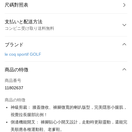
尺碼對照表
支払いと配送方法
コンビニ受け取り送料無料
お支払い方法
ブランド
クレジットカード1回払い
le coq sportif GOLF
コンビニ店頭代金引換
LINE Pay
商品の特徴
Apple Pay
商品番号
11802637
JKOPAY
商品の特徴
Easy Wallet
神級剪裁： 膝蓋微收、褲腳微寬的喇叭版型，完美隱形小腿肌，
OP Pay Later
視覺拉長腿部比例！
説明
側邊機能開叉： 褲腳貼心小開叉設計，走動時更顯靈動，還能完
【OP Pay Later 使用説明】
美順應各種運動鞋、老爹鞋。
AFTEE代金後払い