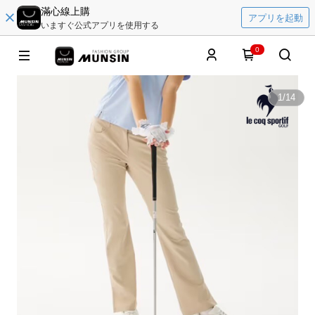
滿心線上購
アプリを起動
いますぐ公式アプリを使用する
0
1
/
14