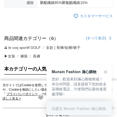
成份
聚酯纖維85%聚氨酯纖維15%
カスタマーサービス
商品関連カテゴリー（6）
[すべて表示]
⛳️ le coq sportif GOLF
女款 | 長褲/短褲/裙子
▶女裝
褲裝
長褲
本カテゴリーの人気商品
サイト全体のランキング
Munsin Fashion 滿心購物
您好，歡迎來到滿心購物商城！
有任何問題，請直接留下您的姓名
当サイトではCookieを使用しています。当サイトのCookie使用に関する詳細
及聯絡電話，方便我們以最快速度
人気タグ
や、Cookieを無効にしたい場合のブラウザでの設定方法については、当サイト
處理喔~
「
プライバシーポリシー
」のCookieポリシーをご参照ください。お客さま
が、当サイトを引き続き使用される場合、当社がサイト利用規約のCookieポリ
詳しく見る >
シーに基づいてCookieを使用することに同意したものとみなします。
回覆至 Munsin Fashion 滿心購物
分かりました