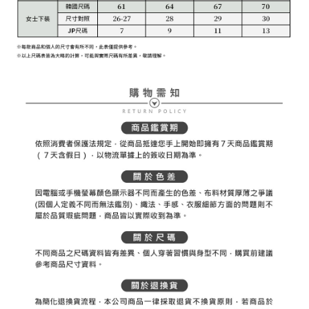
2. 「OP Pay Later」を利用する契約関係の目的から、店舗はあなたの個人
付款後7-11取貨
1.初回 AFTEEを ご利用の際に、認証結果及び当社の審査の結果に基づ
情報（名前、電話または住所を含む）を台湾大哥大に提供し、収集、処理
き、限度額が設定されます。
送料無料
および利用するために、当社があなた本人と分割請求書に必要な情報の確
2.決済金額は最低NT$20です。
認、照合および修正を行います。
3.現在、台湾の会員のみご利用いただけます。
宅配
3. 完全なユーザーサービス規約については、以下のリンクを参照してくだ
さい：
https://oppay.tw/userRule
三、利用規約「AFTEE代金後払い」（以下当サービスという）はネットプ
送料無料
ロテクションズ（以下 AFTEE という）が提供し、AFTEEが代金を徴収し
ます。当サービスご利用の際に提供しなければならない個人情報（注文者
離島宅配
の氏名、電話番号、受取人の氏名、電話番号、受取人住所を含むがこれに
送料無料
限らない）は、AFTEEに渡され当サービスで必要な範囲内で利用されま
す。AFTEEの個人情報の収集、処理、利用について、詳細はAFTEE公式ホ
ームページの『個人情報の収集、処理及び利用に関する声明』をご参照く
ださい（
https://aftee.tw/privacypolicy/
）。
AFTEEの初回ご利用の際に、審査を通過すれば、最高額がNT$10,000にな
ります。支払い期限を過ぎた場合、その金額に基づいて年利20%の遅延滞
納金が加算されます。未成年の利用者は、事前に法定代理人または後見人
の同意を得ればAFTEEをご利用いただけます。
個人情報の処理、利用について疑問がある、または関連する法律の権利を
行使したい場合は、ネットプロテクションズ
cs_tw@netprotections.co.jp
にご連絡ください。上記に示した個人情報を、必要な購入注文書とあわせ
てAFTEEにご提供いただく、またはAFTEEにあなたの個人情報の収集、処
理、利用を許可することににご同意いただけない場合は、当サービスを選
択しないでください。