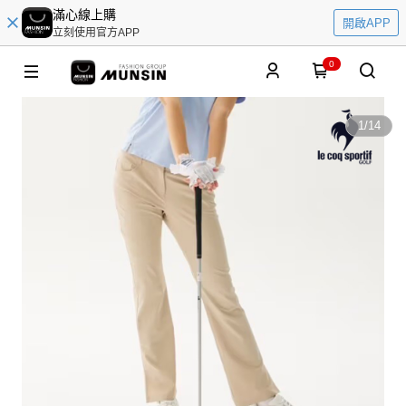
滿心線上購
開啟APP
立刻使用官方APP
0
1
/
14