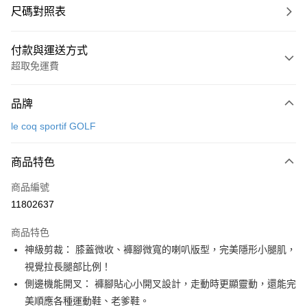
尺碼對照表
付款與運送方式
超取免運費
付款方式
品牌
信用卡一次付款
le coq sportif GOLF
超商取貨付款
商品特色
LINE Pay
商品編號
Apple Pay
11802637
街口支付
商品特色
悠遊付
神級剪裁： 膝蓋微收、褲腳微寬的喇叭版型，完美隱形小腿肌，
大哥付你分期
視覺拉長腿部比例！
相關說明
側邊機能開叉： 褲腳貼心小開叉設計，走動時更顯靈動，還能完
【大哥付你分期使用說明】
美順應各種運動鞋、老爹鞋。
AFTEE先享後付