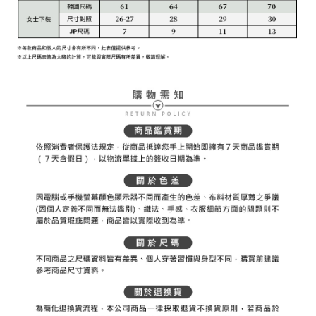
權轉讓予恩沛科技股份有限公司。
付款後7-11取貨
２．關於個人資料處理事宜，請瀏覽以下網址：
免運費
https://aftee.tw/terms/#terms3
３．未成年的使用者請事先徵得法定代理人或監護人之同意方可使用
宅配
「AFTEE先享後付」，若未經同意申辦者引起之損失，本公司不負相關責
任。
免運費
４．使用「AFTEE先享後付」時，將依據個別帳號之用戶狀況，依本公司即
時審查核予不同之上限額度；若仍有額度不足之情形，本公司將視審查結果
離島宅配
請求用戶進行身份認證。
免運費
５．嚴禁一人註冊多個帳號或使用他人資訊註冊。若發現惡意使用之情形，
恩沛科技股份有限公司將有權停止該用戶之使用額度並採取法律行動。