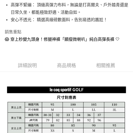
1.本服務由台灣大哥大提供，台灣大哥大用戶可立即使用無須另外申請。
高彈不緊繃： 頂級高彈力布料，無論是打高爾夫、戶外踏青還是
2.付款方式選擇「大哥付你分期」，訂單成立後會自動跳轉到大哥付的交易
相關說明
流程，驗證手機門號後，選擇欲分期的期數、繳款截止日，確認付款後即完
日常久坐，都能極致舒適、活動自如。
【關於「AFTEE先享後付」】
成交易。
ATM付款
AFTEE先享後付是「在收到商品之後才付款」的支付方式。 讓您購物簡單
安心不透光： 精選高級磅數面料，告別易透的尷尬！
3.實際核准額度、可分期數及費用金額請依後續交易確認頁面所載為準。
便利好安心！
4.訂單成立30分鐘內，如未前往確認交易或遇審核未通過，訂單將自動取
１．簡單：不需註冊會員、不需綁卡、不需儲值。
銷售重點
運送方式
消。如遇「轉專審核」未通過狀況，表示未達大哥付你分期系統評分，恕無
２．便利：只要手機號碼，簡訊認證，即可結帳。
法說明評估內容。
😱 穿上秒變九頭身！修腿神褲「顯瘦微喇叭」純白高彈長褲 🤍
３．安心：先確認商品／服務後，再付款。
全家取貨付款
【繳款方式說明】
1.分期款項不併入電信帳單，「大哥付你分期」於每月結算日後寄送繳費提
免運費
【「AFTEE先享後付」結帳流程】
醒簡訊。
１．於結帳方式選擇「AFTEE先享後付」後，將跳轉至「AFTEE先享後付」
2.透過簡訊連結打開帳單後，可選擇「超商條碼／台灣大直營門市／銀行轉
付款後全家取貨
結帳頁面，進行簡訊認證並確認金額後，即可完成結帳。
帳／街口支付／iPASS MONEY」等通路繳費。
詳細說明
商品規格
相關推薦
２．訂單成立數日內，您將收到繳費通知簡訊。
免運費
３．收到繳費通知簡訊後14天內，點擊此簡訊中的連結，可透過四大超商／
【注意事項】
ATM／網路銀行／等多元方式進行付款，方視為交易完成。
萊爾富取貨付款
1.本服務係由「台灣大哥大股份有限公司」（以下簡稱本公司）所提供，讓
※ 請注意：結帳手續完成當下不需立刻繳費，但若您需要取消訂單，請聯絡
用戶於交易時，得透過本服務購買商品或服務，並由商店將買賣／分期付款
免運費
購買商品的店家。未經商家同意取消之訂單仍視為有效，需透過AFTEE先享
買賣價金債權讓與本公司後，依約使用本公司帳單繳交帳款。
後付繳納相關費用。
2.基於同意付款使用「大哥付你分期」之契約關係目的，商店將以您的個人
付款後萊爾富取貨
※ 交易是否成功請以「AFTEE先享後付 」之結帳頁面顯示為準，若有關於
資料（包含姓名、電話或地址）提供予台灣大哥大進項蒐集、處理及利用，
是否繳費成功／繳費後需取消欲退款等相關疑問，請聯繫「AFTEE先享後付
免運費
由本公司與您本人進行分期帳單所需資料之確認、核對及更正。
客戶支援中心」
https://netprotections.freshdesk.com/support/home
3.完整用戶服務條款，請詳閱以下連結：
https://oppay.tw/userRule
7-11取貨付款
【注意事項】
１．透過由恩沛科技股份有限公司提供之「AFTEE先享後付」服務完成之交
免運費
易，需依本服務之必要範圍內提供個人資料，並將交易相關給付款項請求債