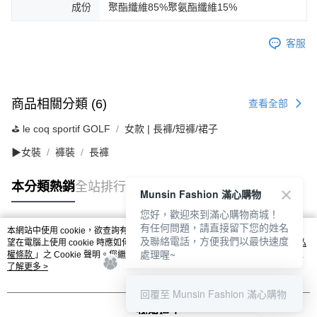
成份
聚酯纖維85%聚氨酯纖維15%
客服
商品相關分類 (6)
查看全部
⛳️ le coq sportif GOLF
女款 | 長褲/短褲/裙子
▶女裝
褲裝
長褲
本分類熱銷
全站排行
Munsin Fashion 滿心購物
您好，歡迎來到滿心購物商城！
有任何問題，請直接留下您的姓名
本網站中使用 cookie，欲查詢有關本網站使用 cookie 方式之詳情，及若您不希
及聯絡電話，方便我們以最快速度
熱門標籤
望在電腦上使用 cookie 時應如何變更電腦的 cookie 設定，請參閱本網站「
隱私
處理喔~
權條款
」之 Cookie 聲明。您繼續使用本網站即表示您同意本公司得按本網站使
用條款之 Cookie 聲明使用 cookie。
了解更多 >
回覆至 Munsin Fashion 滿心購物
我知道了