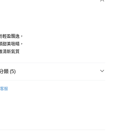
紡輕盈飄逸，
領甜美吸睛，
雅清新氣質
享後付
FTEE先享後付」】
類 (5)
先享後付是「在收到商品之後才付款」的支付方式。 讓您購物簡單
心！
：不需註冊會員、不需綁卡、不需儲值。
ISH HOUSE
上衣｜造型上衣
：只要手機號碼，簡訊認證，即可結帳。
客服
：先確認商品／服務後，再付款。
上衣
短袖T恤
付款
ISH HOUSE
🌸 本季格色・繽紛登場
EE先享後付」結帳流程】
方式選擇「AFTEE先享後付」後，將跳轉至「AFTEE先享後
ISH HOUSE
🌸 26春夏單品
頁面，進行簡訊認證並確認金額後，即可完成結帳。
家取貨
成立數日內，您將收到繳費通知簡訊。
春夏新品
🎀SCOTTISH HOUSE
費通知簡訊後14天內，點擊此簡訊中的連結，可透過四大超商
網路銀行／等多元方式進行付款，方視為交易完成。