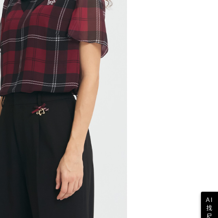
AI
找
尺