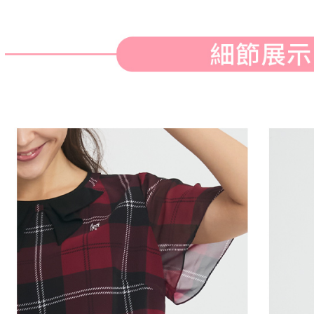
※ 請注意
萊爾富取
絡購買商品
先享後付
免運費
※ 交易是
是否繳費成
付款後萊
付客戶支
免運費
【注意事
7-11取貨
１．透過由
交易，需
免運費
求債權轉
２．關於
付款後7-1
https://aft
免運費
３．未成
「AFTE
宅配
任。
４．使用「
免運費
即時審查
結果請求
離島宅配
５．嚴禁
免運費
形，恩沛
動。