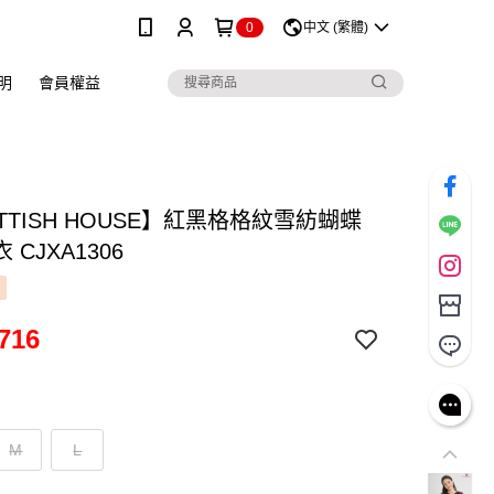
0
中文 (繁體)
明
會員權益
TTISH HOUSE】紅黑格格紋雪紡蝴蝶
 CJXA1306
716
M
L