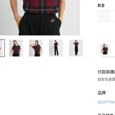
數量
付款與運
超取免運
付款方式
品牌
信用卡一
SCOTTIS
超商取貨