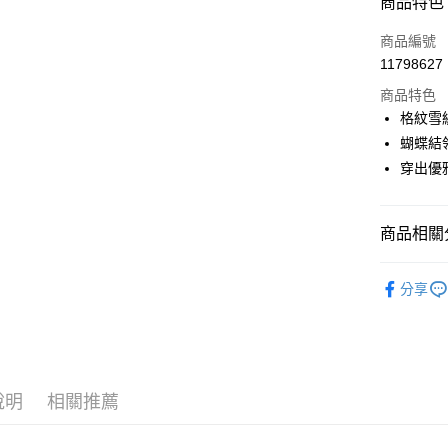
商品特色
LINE Pay
商品編號
Apple Pay
11798627
商品特色
街口支付
格紋雪
悠遊付
蝴蝶結
穿出優
AFTEE先
相關說明
【關於「A
ATM付款
商品相關分
AFTEE
便利好安
１．簡單
🎀 SCOTT
２．便利
分享
運送方式
▶女裝
３．安心
全家取貨
🎀 SCOTT
【「AFT
免運費
１．於結帳
🎀 SCOTT
付」結帳
付款後全
２．訂單
說明
相關推薦
🌸2026 
３．收到繳
免運費
／ATM／