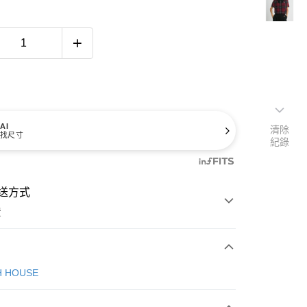
AI
清除
找尺寸
紀錄
送方式
費
次付款
H HOUSE
付款