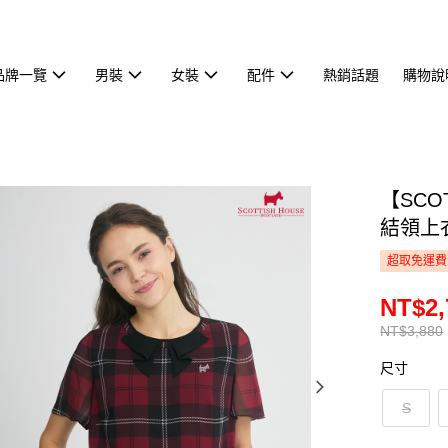
品牌一覽
男裝
女裝
配件
熱銷話題
購物說
【SCO
結領上衣
超取免運費
NT$2,
NT$3,880
尺寸
S