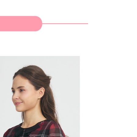
：結帳手續完成當下不需立刻繳費，但若您需要取消訂單，請聯
貨付款
的店家。未經商家同意取消之訂單仍視為有效，需透過AFTEE
繳納相關費用。
否成功請以「AFTEE先享後付 」之結帳頁面顯示為準，若有關於
功／繳費後需取消欲退款等相關疑問，請聯繫「AFTEE先享後
爾富取貨
援中心」
https://netprotections.freshdesk.com/support/home
項】
付款
恩沛科技股份有限公司提供之「AFTEE先享後付」服務完成之
依本服務之必要範圍內提供個人資料，並將交易相關給付款項請
讓予恩沛科技股份有限公司。
個人資料處理事宜，請瀏覽以下網址：
1取貨
ee.tw/terms/#terms3
年的使用者請事先徵得法定代理人或監護人之同意方可使用
E先享後付」，若未經同意申辦者引起之損失，本公司不負相關責
AFTEE先享後付」時，將依據個別帳號之用戶狀況，依本公司
核予不同之上限額度；若仍有額度不足之情形，本公司將視審查
用戶進行身份認證。
一人註冊多個帳號或使用他人資訊註冊。若發現惡意使用之情
科技股份有限公司將有權停止該用戶之使用額度並採取法律行