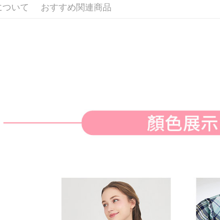
付款後全
ングでお
について
おすすめ関連商品
🌸2026 
送料無料
代金納付期
プリをダウ
萊爾富取
以内まで
送料無料
お支払期限
付款後萊
もとに計算
期限を延
送料無料
（例：予
の有無に関
7-11取貨
二、支払
送料無料
1.初回 
き、限度
付款後7-1
2.決済金額
送料無料
3.現在、
宅配
三、利用規
プロテクシ
送料無料
します。
文者の氏
離島宅配
これに限ら
送料無料
されます。
AFTEE