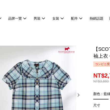
品牌一覽
男裝
女裝
配件
熱銷話題
【SCO
袖上衣 C
コンビニ受
NT$2,
NT$3,880
顏色：藍
尺寸