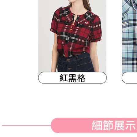
明』をご
AFTEE
なります。
延滞納金
後見人の同
個人情報
を行使し
cs_tw@netp
を、必要な
AFTEE
意いただ