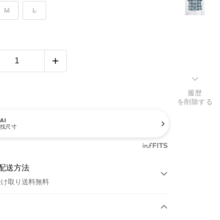
M
L
履歴
を削除する
AI
找尺寸
配送方法
受け取り送料無料
方法