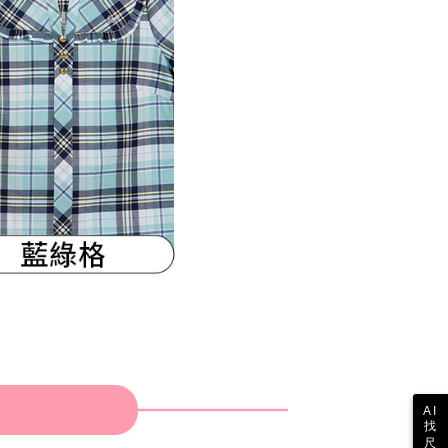
参照ください（
https://aftee.tw/privacypolicy/
）。
の初回ご利用の際に、審査を通過すれば、最高額がNT$10,000に
支払い期限を過ぎた場合、その金額に基づいて年利20%の遅
が加算されます。未成年の利用者は、事前に法定代理人または
意を得ればAFTEEをご利用いただけます。
の処理、利用について疑問がある、または関連する法律の権利
たい場合は、ネットプロテクションズ
rotections.co.jp
にご連絡ください。上記に示した個人情報
購入注文書とあわせてAFTEEにご提供いただく、または
にあなたの個人情報の収集、処理、利用を許可することににご同
けない場合は、当サービスを選択しないでください。
AI
找
尺