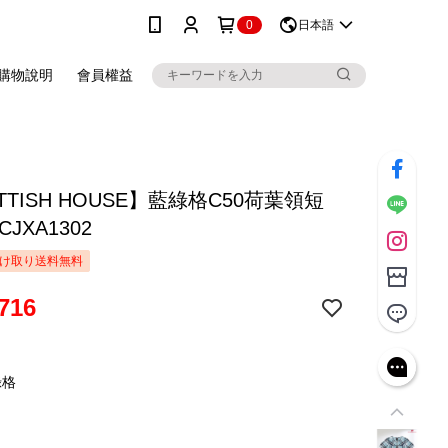
0
日本語
購物說明
會員權益
TTISH HOUSE】藍綠格C50荷葉領短
JXA1302
け取り送料無料
716
綠格