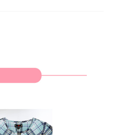
家取貨
支払いください。
春夏新品
🎀SCOTTISH HOUSE
限は最短で 14 日以内ですので、ご注意ください。AFTEE ア
ンロードして AFTEE 会員になるとお支払い期限を最長 45 日
貨付款
延長できます。
は、ショップが請求した期日と、AFTEEで延長できる日数を
爾富取貨
されます。AFTEEで注文すると、商品を受け取るまで支払い
長できますが、商品を期限内に受け取れない場合があります
約商品や商品到着日が比較的遅い商品）。そのため、商品到着
わらず、AFTEEで指定された期限内にお支払いください。
付款
い限度額
AFTEEを ご利用の際に、認証結果及び当社の審査の結果に基づ
額が設定されます。
1取貨
は最低NT$20です。
台湾の会員のみご利用いただけます。
約「AFTEE代金後払い」（以下当サービスという）はネット
ョンズ（以下 AFTEE という）が提供し、AFTEEが代金を徴収
当サービスご利用の際に提供しなければならない個人情報（注
名、電話番号、受取人の氏名、電話番号、受取人住所を含むが
ない）は、AFTEEに渡され当サービスで必要な範囲内で利用
AFTEEの個人情報の収集、処理、利用について、詳細は
公式ホームページの『個人情報の収集、処理及び利用に関する声