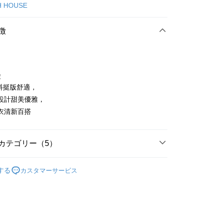
カード1回払い
H HOUSE
店頭代金引換
徴
徴
面料挺版舒適，
t
設計甜美優雅，
衣清新百搭
代金後払い
TEE代金後払いについて
い方法でAFTEE代金後払いを選択すると、携帯電話認証ウィン
カテゴリー（5）
示されます。
で認証してお支払い手続を進めてください。
ISH HOUSE
上衣｜造型上衣
るときのお支払いは不要です。商品はご指定の住所に配送されま
する
カスタマーサービス
上衣
短袖T恤
が完了すると、携帯に支払い通知のSMSが届きます。アプリ会
付款
ISH HOUSE
🌸 本季格色・繽紛登場
、AFTEE アプリプッシュ通知が届きます。
け取り時のお支払いは不要です。商品を確かめてから、SMSま
ISH HOUSE
🌸 26春夏單品
の通知に従って、4大コンビニ、またはATM/オンラインバンキ