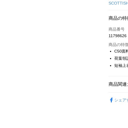
クレジット
SCOTTIS
コンビニ
商品の特
LINE Pay
商品番号
Apple Pay
11798626
JKOPAY
商品の特
C50
Easy Walle
荷葉領
短袖上
AFTEE
説明
一、 AF
ATM払い
1.お支払
商品関連
ドウが表
2.SMS
🎀 SCOTT
3.注文す
配送方法
シェア
す。
▶女裝
4.ご注文
全家取貨
🎀 SCOTT
員の場合は
送料無料
5.商品受
🎀 SCOTT
たはアプリ