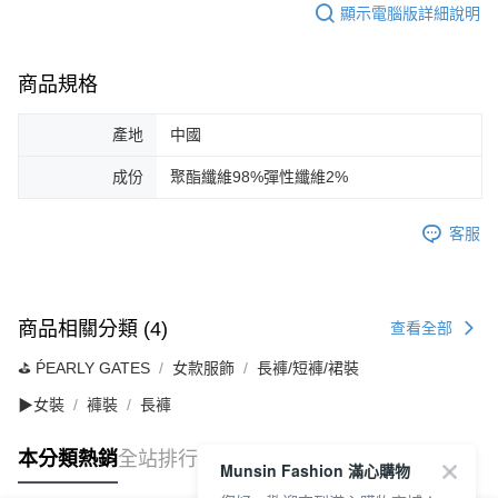
顯示電腦版詳細說明
商品規格
產地
中國
成份
聚酯纖維98%彈性纖維2%
客服
商品相關分類 (4)
查看全部
⛳️ ṔEARLY GATES
女款服飾
長褲/短褲/裙裝
▶女裝
褲裝
長褲
本分類熱銷
全站排行
Munsin Fashion 滿心購物