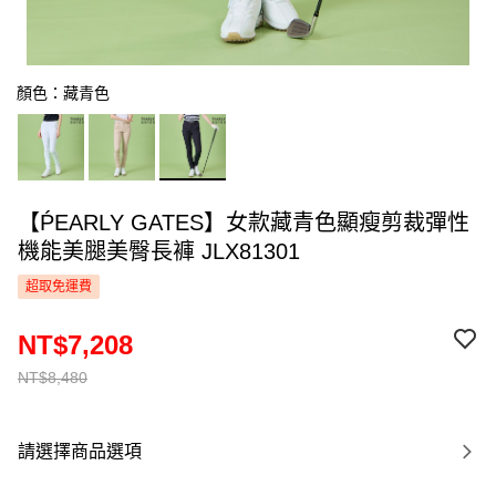
顏色：藏青色
【ṔEARLY GATES】女款藏青色顯瘦剪裁彈性
機能美腿美臀長褲 JLX81301
超取免運費
NT$7,208
NT$8,480
請選擇商品選項