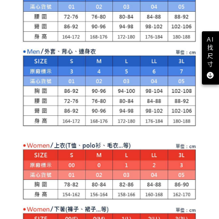
AI
找
尺
寸