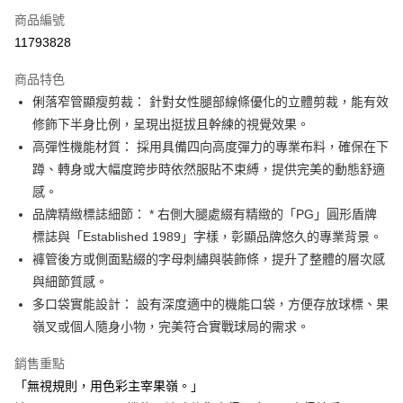
商品編號
Apple Pay
11793828
街口支付
商品特色
悠遊付
俐落窄管顯瘦剪裁： 針對女性腿部線條優化的立體剪裁，能有效
大哥付你分期
修飾下半身比例，呈現出挺拔且幹練的視覺效果。
相關說明
高彈性機能材質： 採用具備四向高度彈力的專業布料，確保在下
【大哥付你分期使用說明】
蹲、轉身或大幅度跨步時依然服貼不束縛，提供完美的動態舒適
AFTEE先享後付
1.本服務由台灣大哥大提供，台灣大哥大用戶可立即使用無須另外申請。
感。
2.付款方式選擇「大哥付你分期」，訂單成立後會自動跳轉到大哥付的交易
相關說明
流程，驗證手機門號後，選擇欲分期的期數、繳款截止日，確認付款後即完
品牌精緻標誌細節： * 右側大腿處綴有精緻的「PG」圓形盾牌
【關於「AFTEE先享後付」】
成交易。
ATM付款
AFTEE先享後付是「在收到商品之後才付款」的支付方式。 讓您購物簡單
標誌與「Established 1989」字樣，彰顯品牌悠久的專業背景。
3.實際核准額度、可分期數及費用金額請依後續交易確認頁面所載為準。
便利好安心！
褲管後方或側面點綴的字母刺繡與裝飾條，提升了整體的層次感
4.訂單成立30分鐘內，如未前往確認交易或遇審核未通過，訂單將自動取
１．簡單：不需註冊會員、不需綁卡、不需儲值。
運送方式
消。如遇「轉專審核」未通過狀況，表示未達大哥付你分期系統評分，恕無
與細節質感。
２．便利：只要手機號碼，簡訊認證，即可結帳。
法說明評估內容。
３．安心：先確認商品／服務後，再付款。
多口袋實能設計： 設有深度適中的機能口袋，方便存放球標、果
全家取貨付款
【繳款方式說明】
1.分期款項不併入電信帳單，「大哥付你分期」於每月結算日後寄送繳費提
嶺叉或個人隨身小物，完美符合實戰球局的需求。
免運費
【「AFTEE先享後付」結帳流程】
醒簡訊。
１．於結帳方式選擇「AFTEE先享後付」後，將跳轉至「AFTEE先享後付」
2.透過簡訊連結打開帳單後，可選擇「超商條碼／台灣大直營門市／銀行轉
付款後全家取貨
銷售重點
結帳頁面，進行簡訊認證並確認金額後，即可完成結帳。
帳／街口支付／iPASS MONEY」等通路繳費。
２．訂單成立數日內，您將收到繳費通知簡訊。
「無視規則，用色彩主宰果嶺。」
免運費
３．收到繳費通知簡訊後14天內，點擊此簡訊中的連結，可透過四大超商／