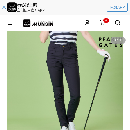
滿心線上購
開啟APP
立刻使用官方APP
0
1
/
11