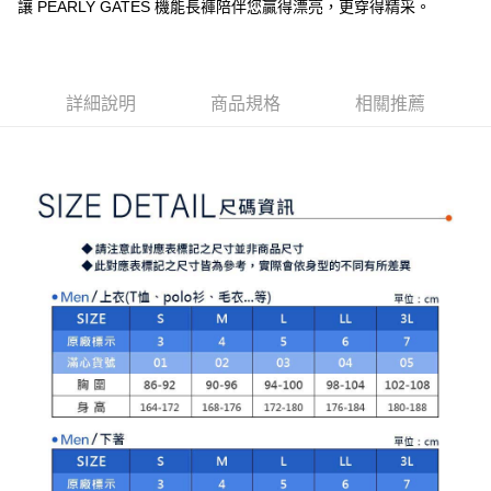
【注意事項】
讓 PEARLY GATES 機能長褲陪伴您贏得漂亮，更穿得精采。
ATM／網路銀行／等多元方式進行付款，方視為交易完成。
萊爾富取貨付款
1.本服務係由「台灣大哥大股份有限公司」（以下簡稱本公司）所提供，讓
※ 請注意：結帳手續完成當下不需立刻繳費，但若您需要取消訂單，請聯絡
用戶於交易時，得透過本服務購買商品或服務，並由商店將買賣／分期付款
免運費
購買商品的店家。未經商家同意取消之訂單仍視為有效，需透過AFTEE先享
買賣價金債權讓與本公司後，依約使用本公司帳單繳交帳款。
後付繳納相關費用。
2.基於同意付款使用「大哥付你分期」之契約關係目的，商店將以您的個人
付款後萊爾富取貨
※ 交易是否成功請以「AFTEE先享後付 」之結帳頁面顯示為準，若有關於
資料（包含姓名、電話或地址）提供予台灣大哥大進項蒐集、處理及利用，
詳細說明
商品規格
相關推薦
是否繳費成功／繳費後需取消欲退款等相關疑問，請聯繫「AFTEE先享後付
免運費
由本公司與您本人進行分期帳單所需資料之確認、核對及更正。
客戶支援中心」
https://netprotections.freshdesk.com/support/home
3.完整用戶服務條款，請詳閱以下連結：
https://oppay.tw/userRule
7-11取貨付款
【注意事項】
１．透過由恩沛科技股份有限公司提供之「AFTEE先享後付」服務完成之交
免運費
易，需依本服務之必要範圍內提供個人資料，並將交易相關給付款項請求債
權轉讓予恩沛科技股份有限公司。
付款後7-11取貨
２．關於個人資料處理事宜，請瀏覽以下網址：
免運費
https://aftee.tw/terms/#terms3
３．未成年的使用者請事先徵得法定代理人或監護人之同意方可使用
宅配
「AFTEE先享後付」，若未經同意申辦者引起之損失，本公司不負相關責
任。
免運費
４．使用「AFTEE先享後付」時，將依據個別帳號之用戶狀況，依本公司即
時審查核予不同之上限額度；若仍有額度不足之情形，本公司將視審查結果
離島宅配
請求用戶進行身份認證。
免運費
５．嚴禁一人註冊多個帳號或使用他人資訊註冊。若發現惡意使用之情形，
恩沛科技股份有限公司將有權停止該用戶之使用額度並採取法律行動。