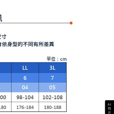
額が設定されます。
1取貨
 Pay Later」を利用する契約関係の目的から、店舗はあなたの個
は最低NT$20です。
名前、電話または住所を含む）を台湾大哥大に提供し、収集、
台湾の会員のみご利用いただけます。
び利用するために、当社があなた本人と分割請求書に必要な情
、照合および修正を行います。
約「AFTEE代金後払い」（以下当サービスという）はネット
なユーザーサービス規約については、以下のリンクを参照してく
ョンズ（以下 AFTEE という）が提供し、AFTEEが代金を徴収
tps://oppay.tw/userRule
当サービスご利用の際に提供しなければならない個人情報（注
名、電話番号、受取人の氏名、電話番号、受取人住所を含むが
ない）は、AFTEEに渡され当サービスで必要な範囲内で利用
AFTEEの個人情報の収集、処理、利用について、詳細は
公式ホームページの『個人情報の収集、処理及び利用に関する声
参照ください（
https://aftee.tw/privacypolicy/
）。
の初回ご利用の際に、審査を通過すれば、最高額がNT$10,000に
支払い期限を過ぎた場合、その金額に基づいて年利20%の遅
が加算されます。未成年の利用者は、事前に法定代理人または
意を得ればAFTEEをご利用いただけます。
の処理、利用について疑問がある、または関連する法律の権利
たい場合は、ネットプロテクションズ
rotections.co.jp
にご連絡ください。上記に示した個人情報
購入注文書とあわせてAFTEEにご提供いただく、または
AI
にあなたの個人情報の収集、処理、利用を許可することににご同
找
けない場合は、当サービスを選択しないでください。
尺