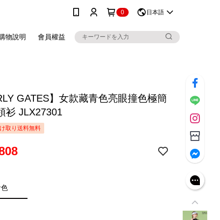
0
日本語
購物說明
會員權益
RLY GATES】女款藏青色亮眼撞色極簡
衫 JLX27301
け取り送料無料
808
青色