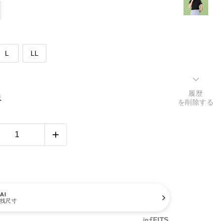
L
LL
履歴
表
を削除する
AI
找尺寸