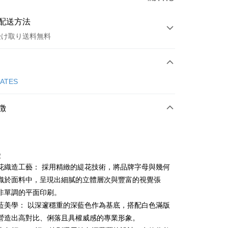
配送方法
受け取り送料無料
方法
カード1回払い
GATES
店頭代金引換
徴
徴
花織造工藝： 採用精緻的緹花技術，將品牌字母與幾何
t
織於面料中，呈現出細膩的立體層次與豐富的視覺張
非單調的平面印刷。
ter
藍美學： 以深邃穩重的深藍色作為基底，搭配白色滿版
 Later 使用説明】
營造出高對比、俐落且具權威感的專業形象。
代金後払い
ービスは台湾大哥大によって提供され、台湾大哥大のユーザーは