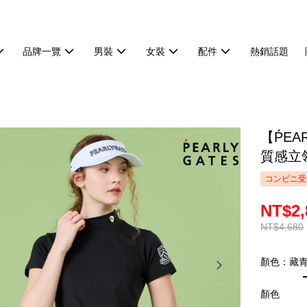
品牌一覽
男裝
女裝
配件
熱銷話題
【ṔEA
質感立領
コンビニ受
NT$2,
NT$4,680
顏色：藏
顏色