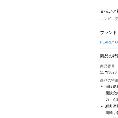
支払いと
コンビニ
お支払い
ブランド
クレジット
ṔEARLY 
コンビニ
商品の特
LINE Pay
商品番号
Apple Pay
11793823
JKOPAY
商品の特
滿版緹
Easy Walle
圖騰交
力，而
OP Pay La
説明
經典深
【OP Pay
圖騰，
AFTEE
1. 本サ