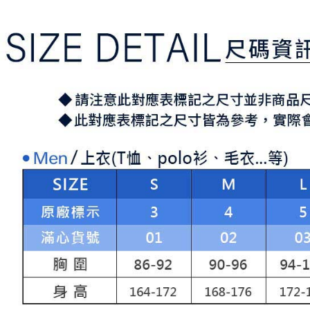
す。
き、限度
付款後7-1
2. 「OP
2.決済金額
送料無料
人情報（
3.現在、
処理およ
宅配
報の確認
三、利用規
3. 完全
プロテクシ
送料無料
ださい：
ht
します。
文者の氏
離島宅配
これに限ら
送料無料
されます。
AFTEE
明』をご
AFTEE
なります。
延滞納金
後見人の同
個人情報
を行使し
cs_tw@netp
を、必要な
AFTEE
意いただ