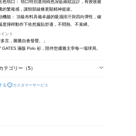
比色領口： 領口特別選用純色深藍羅紋設計，有效收斂
請なしで即時に利用可能です。
方法で「OP Pay Later」を選択すると、注文が成立した後に自
騰的繁複感，讓頸部線條更顯精神挺拔。
TEE代金後払いについて
 Pay Later の取引プロセスに移行し、携帯番号を確認後、分割
い方法でAFTEE代金後払いを選択すると、携帯電話認証ウィン
動機能： 頂級布料具備卓越的吸濕排汗與四向彈性，確
数や支払い期限を選択し、支払いを確認すると取引が完了しま
示されます。
幅度揮桿動作下依然服貼舒適，不悶熱、不束縛。
で認証してお支払い手続を進めてください。
の承認額、分割回数および費用については、後続の取引確認ペー
るときのお支払いは不要です。商品はご指定の住所に配送されま
ポイント
とします。
需多言，圖騰自會發聲。」
成立後30分以内に確認取引を行わない場合や審査が通過しない場
が完了すると、携帯に支払い通知のSMSが届きます。アプリ会
付款
は自動的にキャンセルされます。「転専審査」に未通過の状況
LY GATES 滿版 Polo 衫，陪伴您優雅主宰每一場球局。
、AFTEE アプリプッシュ通知が届きます。
た場合は、システムの評価基準に達していないことを意味し、
け取り時のお支払いは不要です。商品を確かめてから、SMSま
についての説明はいたしかねます。
の通知に従って、4大コンビニ、またはATM/オンラインバンキ
家取貨
支払いください。
カテゴリー（5）
方法の説明】
限は最短で 14 日以内ですので、ご注意ください。AFTEE ア
Y GATES
いの金額は電信請求書に統合されず、「OP Pay Later」は毎月
女款服飾
上衣
ンロードして AFTEE 会員になるとお支払い期限を最長 45 日
貨付款
する
カスタマーサービス
に支払いリマインダーのSMSを送信します。
延長できます。
上衣
短袖POLO/立領衫
Sのリンクを通じて請求書を開いた後、「コンビニバーコード／台
舗／銀行振込／街口支払い／iPASS MONEY」などのチャネル
は、ショップが請求した期日と、AFTEEで延長できる日数を
春夏新品
⛳️ PEARLY GATES
を選択できます。
爾富取貨
されます。AFTEEで注文すると、商品を受け取るまで支払い
長できますが、商品を期限内に受け取れない場合があります
Y GATES
🏌🏼‍♀️ 26春夏新品
項】
約商品や商品到着日が比較的遅い商品）。そのため、商品到着
ービスは「台湾大哥大株式会社」（以下「当社」といいます）に
わらず、AFTEEで指定された期限内にお支払いください。
Y GATES
🛍️ 精選商品專區3折起
女裝
付款
供され、ユーザーが取引時に本サービスを通じて商品やサービ
できるようにし、店舗が売買／分割払い売買の債権を当社に譲
い限度額
、契約に基づいて当社の請求書で帳款を支払うことになりま
AFTEEを ご利用の際に、認証結果及び当社の審査の結果に基づ