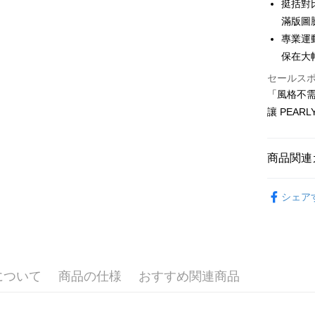
挺括對
追加の申
説明
2. 支払い
滿版圖
一、 AF
ATM払い
動的に OP
1.お支払
專業運
払いの回
ドウが表
保在大
す。
2.SMS
3. 実際
3.注文す
配送方法
セールス
ジを基準
す。
「風格不
4. 注文
4.ご注文
全家取貨
合、注文
讓 PEAR
員の場合は
が発生し
送料無料
5.商品受
評価内容
たはアプリ
付款後全
ングでお
商品関連
送料無料
【支払い
代金納付期
⛳️ ṔEARL
1. 分割払
プリをダウ
萊爾富取
シェア
の締め日後
以内まで
▶女裝
2. SM
送料無料
湾大直営店
お支払期限
🌸2026 
で支払い
付款後萊
もとに計算
期限を延
⛳️ ṔEARL
送料無料
【注意事
（例：予
1. 本サ
について
商品の仕様
おすすめ関連商品
の有無に関
⛳️ ṔEARL
7-11取貨
よって提
スを購入
二、支払
送料無料
渡した後
1.初回 