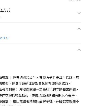
送方式
費
次付款
GATES
付款
領剪裁： 經典的圓領設計，穿脫方便且更具生活感，無
場練習、健身房運動或是都會休閒都能輕鬆駕馭。
筆蘋果刺繡： 左胸處點綴一顆亮紅色的立體蘋果刺繡，
分期
整件衣服的視覺核心，更展現出品牌獨有的玩心美學。
你分期使用說明】
節設計： 袖口標註著精緻的品牌字樣，在細微處彰顯不
享後付
由台灣大哥大提供，台灣大哥大用戶可立即使用無須另外申請。