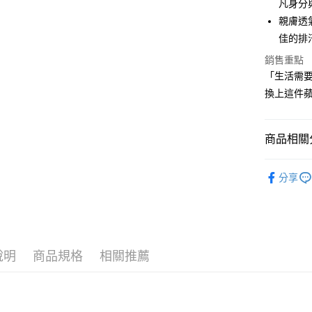
凡身分
2.付款方
相關說明
親膚透
流程，驗
【關於「A
ATM付款
完成交易
AFTEE
佳的排
3.實際核
便利好安
4.訂單成
銷售重點
１．簡單
消。如遇
２．便利
「生活需
運送方式
無法說明
３．安心
換上這件
【繳款方
全家取貨
1.分期款
【「AFT
醒簡訊。
免運費
１．於結帳
2.透過簡
付」結帳
商品相關分
帳／街口支
付款後全
２．訂單
３．收到繳
⛳️ ṔEARL
免運費
【注意事
／ATM／
分享
1.本服務
※ 請注意
▶女裝
萊爾富取
用戶於交
絡購買商品
款買賣價
📍本月精
先享後付
免運費
2.基於同
※ 交易是
🌸2026 
資料（包
是否繳費成
付款後萊
用，由本
付客戶支
說明
商品規格
相關推薦
免運費
⛳️ ṔEARL
3.完整用
【注意事
7-11取貨
１．透過由
交易，需
免運費