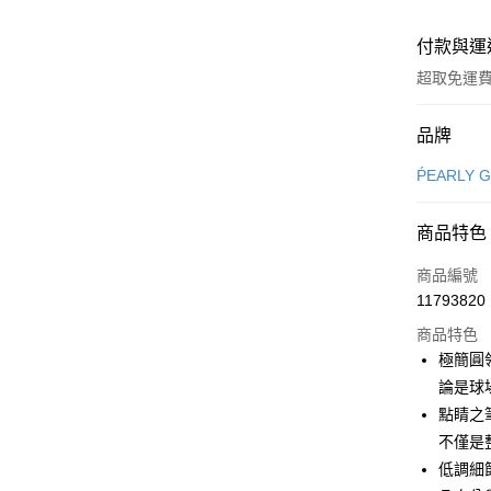
付款與運
超取免運
付款方式
品牌
信用卡一
ṔEARLY 
超商取貨
商品特色
LINE Pay
商品編號
Apple Pay
11793820
商品特色
街口支付
極簡圓
悠遊付
論是球
點睛之
大哥付你
不僅是
相關說明
【大哥付
低調細
AFTEE先
1.本服務