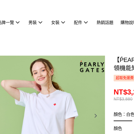
品牌一覽
男裝
女裝
配件
熱銷話題
購物說
【ṔEA
領機能短袖
超取免運費
NT$3,
NT$3,880
顏色：白
顏色