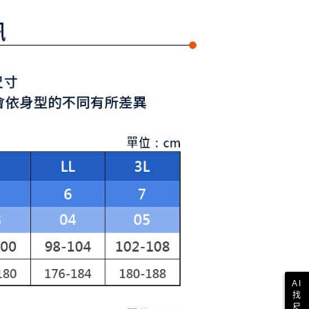
讓予恩沛科技股份有限公司。
個人資料處理事宜，請瀏覽以下網址：
1取貨
ee.tw/terms/#terms3
年的使用者請事先徵得法定代理人或監護人之同意方可使用
E先享後付」，若未經同意申辦者引起之損失，本公司不負相關責
AFTEE先享後付」時，將依據個別帳號之用戶狀況，依本公司
核予不同之上限額度；若仍有額度不足之情形，本公司將視審查
用戶進行身份認證。
一人註冊多個帳號或使用他人資訊註冊。若發現惡意使用之情
科技股份有限公司將有權停止該用戶之使用額度並採取法律行
AI
找
尺