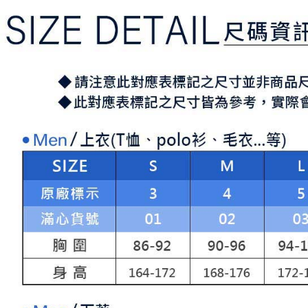
求債權轉
２．關於
付款後7-1
https://aft
免運費
３．未成
「AFTE
宅配
任。
４．使用「
免運費
即時審查
結果請求
離島宅配
５．嚴禁
免運費
形，恩沛
動。