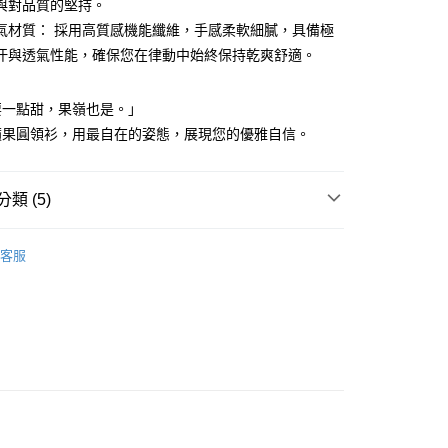
與對品質的堅持。
式選擇「大哥付你分期」，訂單成立後會自動跳轉到大哥付的交易
氣材質： 採用高質感機能纖維，手感柔軟細膩，具備極
證手機門號後，選擇欲分期的期數、繳款截止日，確認付款後即
FTEE先享後付」】
。
先享後付是「在收到商品之後才付款」的支付方式。 讓您購物簡單
汗與透氣性能，確保您在律動中始終保持乾爽舒適。
准額度、可分期數及費用金額請依後續交易確認頁面所載為準。
心！
立30分鐘內，如未前往確認交易或遇審核未通過，訂單將自動取
：不需註冊會員、不需綁卡、不需儲值。
「轉專審核」未通過狀況，表示未達大哥付你分期系統評分，恕
：只要手機號碼，簡訊認證，即可結帳。
要一點甜，果嶺也是。」
評估內容。
：先確認商品／服務後，再付款。
蘋果圓領衫，用最自在的姿態，展現您的優雅自信。
式說明】
付款
項不併入電信帳單，「大哥付你分期」於每月結算日後寄送繳費提
EE先享後付」結帳流程】
方式選擇「AFTEE先享後付」後，將跳轉至「AFTEE先享後
訊連結打開帳單後，可選擇「超商條碼／台灣大直營門市／銀行轉
頁面，進行簡訊認證並確認金額後，即可完成結帳。
類 (5)
付／iPASS MONEY」等通路繳費。
家取貨
成立數日內，您將收到繳費通知簡訊。
費通知簡訊後14天內，點擊此簡訊中的連結，可透過四大超商
Y GATES
女款服飾
上衣
項】
網路銀行／等多元方式進行付款，方視為交易完成。
客服
係由「台灣大哥大股份有限公司」（以下簡稱本公司）所提供，讓
：結帳手續完成當下不需立刻繳費，但若您需要取消訂單，請聯
上衣
短袖T恤
貨付款
易時，得透過本服務購買商品或服務，並由商店將買賣／分期付
的店家。未經商家同意取消之訂單仍視為有效，需透過AFTEE
金債權讓與本公司後，依約使用本公司帳單繳交帳款。
選｜精選3折起
🌡️熱浪來襲：涼感❎機能❎專區
上衣
繳納相關費用。
意付款使用「大哥付你分期」之契約關係目的，商店將以您的個人
否成功請以「AFTEE先享後付 」之結帳頁面顯示為準，若有關於
春夏新品
含姓名、電話或地址）提供予台灣大哥大進項蒐集、處理及利
⛳️ PEARLY GATES
功／繳費後需取消欲退款等相關疑問，請聯繫「AFTEE先享後
爾富取貨
公司與您本人進行分期帳單所需資料之確認、核對及更正。
援中心」
https://netprotections.freshdesk.com/support/home
Y GATES
🏌🏼‍♀️ 26春夏新品
戶服務條款，請詳閱以下連結：
https://oppay.tw/userRule
項】
付款
恩沛科技股份有限公司提供之「AFTEE先享後付」服務完成之
依本服務之必要範圍內提供個人資料，並將交易相關給付款項請