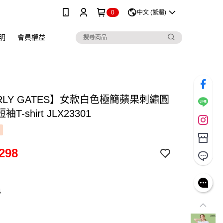
0
中文 (繁體)
明
會員權益
RLY GATES】女款白色極簡蘋果刺繡圓
T-shirt JLX23301
298
色