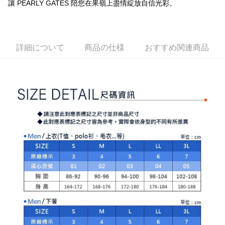
1. 分割払いの金額は電信請求書に統合されず、「OP Pay Later」は毎月の
讓 PEARLY GATES 陪您在果嶺上盡情綻放自信光彩。
代金納付期限は最短で 14 日以内ですので、ご注意ください。AFTEE アプ
萊爾富取貨付款
締め日後に支払いリマインダーのSMSを送信します。
リをダウンロードして AFTEE 会員になるとお支払い期限を最長 45 日以内
2. SMSのリンクを通じて請求書を開いた後、「コンビニバーコード／台湾
送料無料
まで延長できます。
大直営店舗／銀行振込／街口支払い／iPASS MONEY」などのチャネルで
支払いを選択できます。
付款後萊爾富取貨
お支払期限は、ショップが請求した期日と、AFTEEで延長できる日数をも
詳細について
商品の仕様
おすすめ関連商品
とに計算されます。AFTEEで注文すると、商品を受け取るまで支払い期限
送料無料
【注意事項】
を延長できますが、商品を期限内に受け取れない場合があります（例：予
1. 本サービスは「台湾大哥大株式会社」（以下「当社」といいます）によ
約商品や商品到着日が比較的遅い商品）。そのため、商品到着の有無に関
7-11取貨付款
って提供され、ユーザーが取引時に本サービスを通じて商品やサービスを
わらず、AFTEEで指定された期限内にお支払いください。
購入できるようにし、店舗が売買／分割払い売買の債権を当社に譲渡した
送料無料
後、契約に基づいて当社の請求書で帳款を支払うことになります。
二、支払い限度額
2. 「OP Pay Later」を利用する契約関係の目的から、店舗はあなたの個人
付款後7-11取貨
1.初回 AFTEEを ご利用の際に、認証結果及び当社の審査の結果に基づ
情報（名前、電話または住所を含む）を台湾大哥大に提供し、収集、処理
き、限度額が設定されます。
送料無料
および利用するために、当社があなた本人と分割請求書に必要な情報の確
2.決済金額は最低NT$20です。
認、照合および修正を行います。
3.現在、台湾の会員のみご利用いただけます。
宅配
3. 完全なユーザーサービス規約については、以下のリンクを参照してくだ
さい：
https://oppay.tw/userRule
三、利用規約「AFTEE代金後払い」（以下当サービスという）はネットプ
送料無料
ロテクションズ（以下 AFTEE という）が提供し、AFTEEが代金を徴収し
ます。当サービスご利用の際に提供しなければならない個人情報（注文者
離島宅配
の氏名、電話番号、受取人の氏名、電話番号、受取人住所を含むがこれに
送料無料
限らない）は、AFTEEに渡され当サービスで必要な範囲内で利用されま
す。AFTEEの個人情報の収集、処理、利用について、詳細はAFTEE公式ホ
ームページの『個人情報の収集、処理及び利用に関する声明』をご参照く
ださい（
https://aftee.tw/privacypolicy/
）。