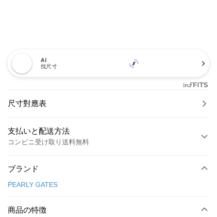
AI
找尺寸
尺寸對應表
支払いと配送方法
コンビニ受け取り送料無料
お支払い方法
ブランド
クレジットカード1回払い
ṔEARLY GATES
コンビニ店頭代金引換
LINE Pay
商品の特徴