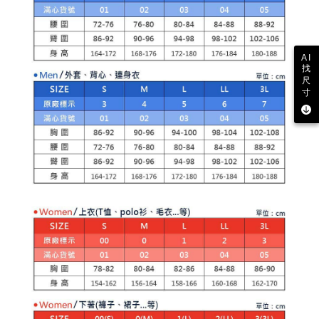
AFTEEの初回ご利用の際に、審査を通過すれば、最高額がNT$10,000にな
ります。支払い期限を過ぎた場合、その金額に基づいて年利20%の遅延滞
納金が加算されます。未成年の利用者は、事前に法定代理人または後見人
の同意を得ればAFTEEをご利用いただけます。
AI
找
個人情報の処理、利用について疑問がある、または関連する法律の権利を
尺
行使したい場合は、ネットプロテクションズ
cs_tw@netprotections.co.jp
寸
にご連絡ください。上記に示した個人情報を、必要な購入注文書とあわせ
てAFTEEにご提供いただく、またはAFTEEにあなたの個人情報の収集、処
理、利用を許可することににご同意いただけない場合は、当サービスを選
択しないでください。