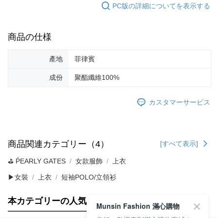
PC版の詳細についてを表示する
商品の仕様
產地
菲律賓
成份
聚酯纖維100%
カスタマーサービス
商品関連カテゴリー（4）
[すべて表示]
⛳️ ṔEARLY GATES
女款服飾
上衣
▶女裝
上衣
短袖POLO/立領衫
本カテゴリーの人気商品
サイト全体のランキング
Munsin Fashion 滿心購物