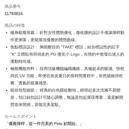
Apple Pay
商品番号
11793816
JKOPAY
商品の特徴
Easy Wallet
修身顯瘦剪裁： 針對女性體態優化，微收腰的設計不僅讓揮桿動
OP Pay Later
作更俐落，更能展現優雅的體態曲線。
説明
焦點標語設計： 胸前醒目的 "TAKE" 標語，結合標誌性的紅字
【OP Pay Later 使用説明】
"K" 立體貼布與俏皮的 PG 微笑小 Logo，在簡約中散發出迷人的
AFTEE代金後払い
1. 本サービスは台湾大哥大によって提供され、台湾大哥大のユーザーは追
運動時尚感。
加の申請なしで即時に利用可能です。
説明
2. 支払い方法で「OP Pay Later」を選択すると、注文が成立した後に自動
極致機能布料： 採用頂級機能編織纖維，具備超卓的吸濕、快乾
一、 AFTEE代金後払いについて
的に OP Pay Later の取引プロセスに移行し、携帯番号を確認後、分割払
ATM払い
1.お支払い方法でAFTEE代金後払いを選択すると、携帯電話認証ウィンド
與抗 UV 功能，即便在炎炎夏日的長時間賽程中，依然能維持乾
いの回数や支払い期限を選択し、支払いを確認すると取引が完了します。
ウが表示されます。
3. 実際の承認額、分割回数および費用については、後続の取引確認ページ
爽、透氣的親膚感受。
2.SMSで認証してお支払い手続を進めてください。
配送方法
を基準とします。
挺括領型細節： 經典的白色羅紋翻領，經得起多次洗滌不易變
3.注文するときのお支払いは不要です。商品はご指定の住所に配送されま
4. 注文成立後30分以内に確認取引を行わない場合や審査が通過しない場
す。
全家取貨付款
形，領口鈕扣設計可隨心調整，無論是扣起展現專業，還是解開
合、注文は自動的にキャンセルされます。「転専審査」に未通過の状況が
4.ご注文が完了すると、携帯に支払い通知のSMSが届きます。アプリ会員
発生した場合は、システムの評価基準に達していないことを意味し、評価
送料無料
營造休閒感，皆能完美駕馭。
の場合は、AFTEE アプリプッシュ通知が届きます。
内容についての説明はいたしかねます。
5.商品受け取り時のお支払いは不要です。商品を確かめてから、SMSまた
付款後全家取貨
セールスポイント
はアプリの通知に従って、4大コンビニ、またはATM/オンラインバンキン
グでお支払いください。
送料無料
「優雅揮桿，從一件完美的 Polo 衫開始。」
【支払い方法の説明】