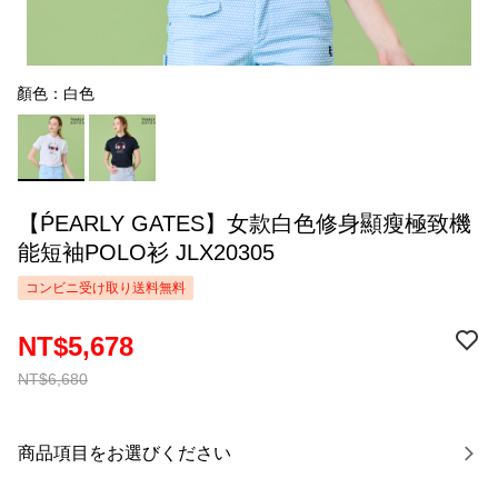
顏色：白色
【ṔEARLY GATES】女款白色修身顯瘦極致機
能短袖POLO衫 JLX20305
コンビニ受け取り送料無料
NT$5,678
NT$6,680
商品項目をお選びください