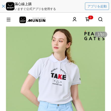
滿心線上購
アプリを起動
いますぐ公式アプリを使用する
0
1
/
10