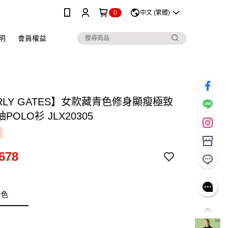
0
中文 (繁體)
明
會員權益
RLY GATES】女款藏青色修身顯瘦極致
POLO衫 JLX20305
678
青色