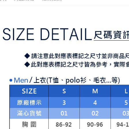
求債權轉
２．關於
付款後7-1
https://aft
免運費
３．未成
「AFTE
宅配
任。
４．使用「
免運費
即時審查
結果請求
離島宅配
５．嚴禁
免運費
形，恩沛
動。