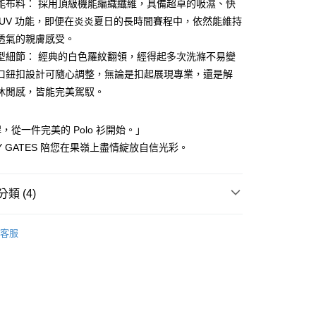
能布料： 採用頂級機能編織纖維，具備超卓的吸濕、快
式選擇「大哥付你分期」，訂單成立後會自動跳轉到大哥付的交易
 UV 功能，即便在炎炎夏日的長時間賽程中，依然能維持
證手機門號後，選擇欲分期的期數、繳款截止日，確認付款後即
FTEE先享後付」】
。
先享後付是「在收到商品之後才付款」的支付方式。 讓您購物簡單
透氣的親膚感受。
准額度、可分期數及費用金額請依後續交易確認頁面所載為準。
心！
型細節： 經典的白色羅紋翻領，經得起多次洗滌不易變
立30分鐘內，如未前往確認交易或遇審核未通過，訂單將自動取
：不需註冊會員、不需綁卡、不需儲值。
「轉專審核」未通過狀況，表示未達大哥付你分期系統評分，恕
口鈕扣設計可隨心調整，無論是扣起展現專業，還是解
：只要手機號碼，簡訊認證，即可結帳。
評估內容。
：先確認商品／服務後，再付款。
休閒感，皆能完美駕馭。
式說明】
付款
項不併入電信帳單，「大哥付你分期」於每月結算日後寄送繳費提
EE先享後付」結帳流程】
方式選擇「AFTEE先享後付」後，將跳轉至「AFTEE先享後
，從一件完美的 Polo 衫開始。」
訊連結打開帳單後，可選擇「超商條碼／台灣大直營門市／銀行轉
頁面，進行簡訊認證並確認金額後，即可完成結帳。
LY GATES 陪您在果嶺上盡情綻放自信光彩。
付／iPASS MONEY」等通路繳費。
家取貨
成立數日內，您將收到繳費通知簡訊。
費通知簡訊後14天內，點擊此簡訊中的連結，可透過四大超商
項】
網路銀行／等多元方式進行付款，方視為交易完成。
係由「台灣大哥大股份有限公司」（以下簡稱本公司）所提供，讓
：結帳手續完成當下不需立刻繳費，但若您需要取消訂單，請聯
類 (4)
貨付款
易時，得透過本服務購買商品或服務，並由商店將買賣／分期付
的店家。未經商家同意取消之訂單仍視為有效，需透過AFTEE
金債權讓與本公司後，依約使用本公司帳單繳交帳款。
繳納相關費用。
Y GATES
女款服飾
上衣
意付款使用「大哥付你分期」之契約關係目的，商店將以您的個人
否成功請以「AFTEE先享後付 」之結帳頁面顯示為準，若有關於
客服
含姓名、電話或地址）提供予台灣大哥大進項蒐集、處理及利
功／繳費後需取消欲退款等相關疑問，請聯繫「AFTEE先享後
爾富取貨
上衣
短袖POLO/立領衫
公司與您本人進行分期帳單所需資料之確認、核對及更正。
援中心」
https://netprotections.freshdesk.com/support/home
戶服務條款，請詳閱以下連結：
https://oppay.tw/userRule
春夏新品
⛳️ PEARLY GATES
項】
付款
Y GATES
🏌🏼‍♀️ 26春夏新品
恩沛科技股份有限公司提供之「AFTEE先享後付」服務完成之
依本服務之必要範圍內提供個人資料，並將交易相關給付款項請