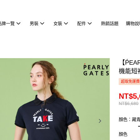
品牌一覽
男裝
女裝
配件
熱銷話題
購物說
【ṔEA
機能短袖
超取免運費
NT$5,
NT$6,680
顏色：藏
顏色