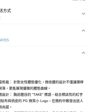
送方式
費
次付款
GATES
付款
瘦剪裁： 針對女性體態優化，微收腰的設計不僅讓揮桿
俐落，更能展現優雅的體態曲線。
設計： 胸前醒目的 "TAKE" 標語，結合標誌性的紅字
分期
立體貼布與俏皮的 PG 微笑小 Logo，在簡約中散發出迷人
你分期使用說明】
時尚感。
享後付
由台灣大哥大提供，台灣大哥大用戶可立即使用無須另外申請。