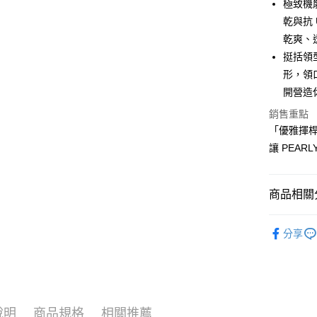
極致機
2.付款方
相關說明
乾與抗
流程，驗
【關於「A
ATM付款
完成交易
AFTEE
乾爽、
3.實際核
便利好安
挺括領
4.訂單成
１．簡單
消。如遇
形，領
２．便利
運送方式
無法說明
３．安心
開營造
【繳款方
全家取貨
1.分期款
銷售重點
【「AFT
醒簡訊。
免運費
１．於結帳
「優雅揮桿
2.透過簡
付」結帳
讓 PEAR
帳／街口支
付款後全
２．訂單
３．收到繳
免運費
【注意事
／ATM／
1.本服務
※ 請注意
商品相關分
萊爾富取
用戶於交
絡購買商品
款買賣價
先享後付
免運費
⛳️ ṔEARL
2.基於同
※ 交易是
分享
資料（包
是否繳費成
付款後萊
▶女裝
用，由本
付客戶支
免運費
3.完整用
🌸2026 
【注意事
7-11取貨
⛳️ ṔEARL
１．透過由
交易，需
免運費
說明
商品規格
相關推薦