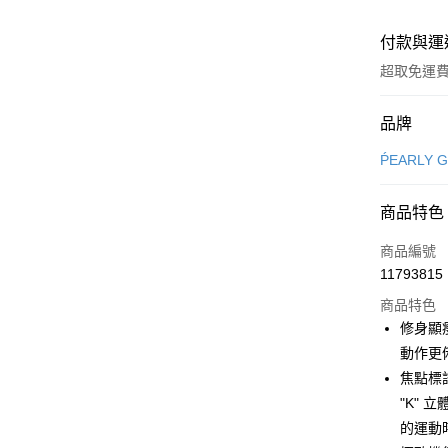
付款與運
超取免運
付款方式
品牌
信用卡一
ṔEARLY 
超商取貨
商品特色
LINE Pay
商品編號
Apple Pay
11793815
商品特色
街口支付
修身顯
悠遊付
動作更
焦點標語
大哥付你
"K" 
相關說明
【大哥付
的運動
AFTEE先
1.本服務