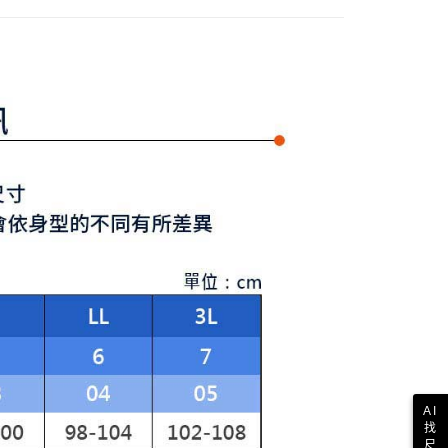
讓予恩沛科技股份有限公司。
個人資料處理事宜，請瀏覽以下網址：
1取貨
ee.tw/terms/#terms3
年的使用者請事先徵得法定代理人或監護人之同意方可使用
E先享後付」，若未經同意申辦者引起之損失，本公司不負相關責
AFTEE先享後付」時，將依據個別帳號之用戶狀況，依本公司
核予不同之上限額度；若仍有額度不足之情形，本公司將視審查
用戶進行身份認證。
一人註冊多個帳號或使用他人資訊註冊。若發現惡意使用之情
科技股份有限公司將有權停止該用戶之使用額度並採取法律行
AI
找
尺