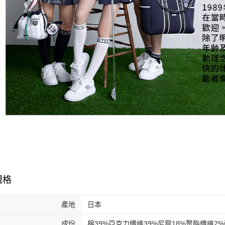
規格
產地
日本
成份
棉39%亞克力纖維39%尼龍18%聚酯纖維2