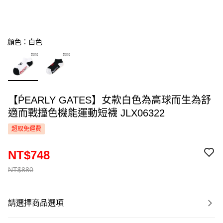
顏色：白色
【ṔEARLY GATES】女款白色為高球而生為舒
適而戰撞色機能運動短襪 JLX06322
超取免運費
NT$748
NT$880
請選擇商品選項