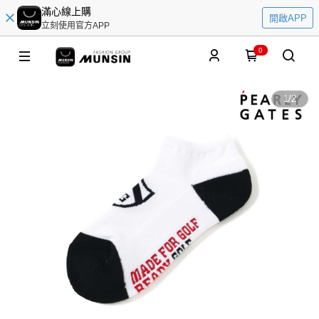
滿心線上購
開啟APP
立刻使用官方APP
0
1
/
2