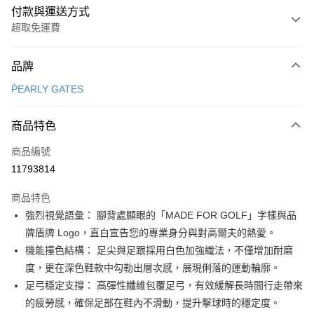
付款與運送方式
超取免運費
付款方式
品牌
信用卡一次付款
ṔEARLY GATES
超商取貨付款
商品特色
LINE Pay
商品編號
Apple Pay
11793814
街口支付
商品特色
悠遊付
強烈視覺語彙： 腳背處顯眼的「MADE FOR GOLF」字樣與品
大哥付你分期
牌盾牌 Logo，直白宣告您的專業身分與對高爾夫的熱愛。
相關說明
機能撞色結構： 足尖與足跟採用白色加強織法，不僅增加耐磨
【大哥付你分期使用說明】
度，更在深色鞋款中勾勒出層次感，展現俐落的運動輪廓。
AFTEE先享後付
1.本服務由台灣大哥大提供，台灣大哥大用戶可立即使用無須另外申請。
足弓穩定支撐： 高彈性纖維包覆足弓，有效緩解長時間行走帶來
2.付款方式選擇「大哥付你分期」，訂單成立後會自動跳轉到大哥付的交易
相關說明
流程，驗證手機門號後，選擇欲分期的期數、繳款截止日，確認付款後即完
的疲勞感，確保足部在鞋內不滑動，提升擊球時的穩定度。
【關於「AFTEE先享後付」】
成交易。