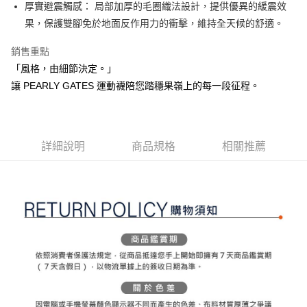
ATM付款
AFTEE先享後付是「在收到商品之後才付款」的支付方式。 讓您購物簡單
厚實避震觸感： 局部加厚的毛圈織法設計，提供優異的緩震效
3.實際核准額度、可分期數及費用金額請依後續交易確認頁面所載為準。
便利好安心！
果，保護雙腳免於地面反作用力的衝擊，維持全天候的舒適。
4.訂單成立30分鐘內，如未前往確認交易或遇審核未通過，訂單將自動取
１．簡單：不需註冊會員、不需綁卡、不需儲值。
運送方式
消。如遇「轉專審核」未通過狀況，表示未達大哥付你分期系統評分，恕無
２．便利：只要手機號碼，簡訊認證，即可結帳。
法說明評估內容。
銷售重點
３．安心：先確認商品／服務後，再付款。
全家取貨付款
【繳款方式說明】
「風格，由細節決定。」
1.分期款項不併入電信帳單，「大哥付你分期」於每月結算日後寄送繳費提
免運費
【「AFTEE先享後付」結帳流程】
讓 PEARLY GATES 運動襪陪您踏穩果嶺上的每一段征程。
醒簡訊。
１．於結帳方式選擇「AFTEE先享後付」後，將跳轉至「AFTEE先享後付」
2.透過簡訊連結打開帳單後，可選擇「超商條碼／台灣大直營門市／銀行轉
付款後全家取貨
結帳頁面，進行簡訊認證並確認金額後，即可完成結帳。
帳／街口支付／iPASS MONEY」等通路繳費。
２．訂單成立數日內，您將收到繳費通知簡訊。
免運費
３．收到繳費通知簡訊後14天內，點擊此簡訊中的連結，可透過四大超商／
【注意事項】
ATM／網路銀行／等多元方式進行付款，方視為交易完成。
詳細說明
商品規格
相關推薦
萊爾富取貨付款
1.本服務係由「台灣大哥大股份有限公司」（以下簡稱本公司）所提供，讓
※ 請注意：結帳手續完成當下不需立刻繳費，但若您需要取消訂單，請聯絡
用戶於交易時，得透過本服務購買商品或服務，並由商店將買賣／分期付款
免運費
購買商品的店家。未經商家同意取消之訂單仍視為有效，需透過AFTEE先享
買賣價金債權讓與本公司後，依約使用本公司帳單繳交帳款。
後付繳納相關費用。
2.基於同意付款使用「大哥付你分期」之契約關係目的，商店將以您的個人
付款後萊爾富取貨
※ 交易是否成功請以「AFTEE先享後付 」之結帳頁面顯示為準，若有關於
資料（包含姓名、電話或地址）提供予台灣大哥大進項蒐集、處理及利用，
是否繳費成功／繳費後需取消欲退款等相關疑問，請聯繫「AFTEE先享後付
免運費
由本公司與您本人進行分期帳單所需資料之確認、核對及更正。
客戶支援中心」
https://netprotections.freshdesk.com/support/home
3.完整用戶服務條款，請詳閱以下連結：
https://oppay.tw/userRule
7-11取貨付款
【注意事項】
１．透過由恩沛科技股份有限公司提供之「AFTEE先享後付」服務完成之交
免運費
易，需依本服務之必要範圍內提供個人資料，並將交易相關給付款項請求債
權轉讓予恩沛科技股份有限公司。
付款後7-11取貨
２．關於個人資料處理事宜，請瀏覽以下網址：
免運費
https://aftee.tw/terms/#terms3