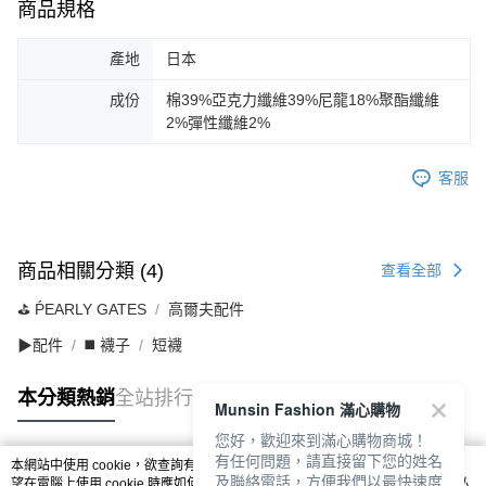
商品規格
產地
日本
成份
棉39%亞克力纖維39%尼龍18%聚酯纖維
2%彈性纖維2%
客服
商品相關分類 (4)
查看全部
⛳️ ṔEARLY GATES
高爾夫配件
▶配件
◼️ 襪子
短襪
本分類熱銷
全站排行
Munsin Fashion 滿心購物
您好，歡迎來到滿心購物商城！
有任何問題，請直接留下您的姓名
本網站中使用 cookie，欲查詢有關本網站使用 cookie 方式之詳情，及若您不希
及聯絡電話，方便我們以最快速度
熱門標籤
望在電腦上使用 cookie 時應如何變更電腦的 cookie 設定，請參閱本網站「
隱私