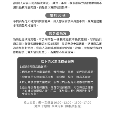
３．未成年的使用者請事先徵得法定代理人或監護人之同意方可使用
宅配
「AFTEE先享後付」，若未經同意申辦者引起之損失，本公司不負相關責
任。
免運費
４．使用「AFTEE先享後付」時，將依據個別帳號之用戶狀況，依本公司即
時審查核予不同之上限額度；若仍有額度不足之情形，本公司將視審查結果
離島宅配
請求用戶進行身份認證。
免運費
５．嚴禁一人註冊多個帳號或使用他人資訊註冊。若發現惡意使用之情形，
恩沛科技股份有限公司將有權停止該用戶之使用額度並採取法律行動。