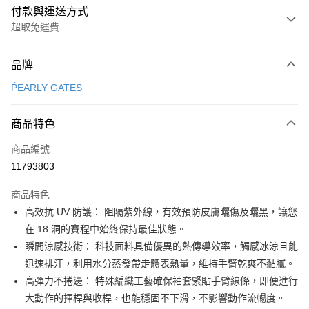
付款與運送方式
超取免運費
付款方式
品牌
信用卡一次付款
ṔEARLY GATES
超商取貨付款
商品特色
LINE Pay
商品編號
Apple Pay
11793803
街口支付
商品特色
悠遊付
高效抗 UV 防護： 阻隔紫外線，有效預防皮膚曬傷及曬黑，讓您
大哥付你分期
在 18 洞的賽程中始終保持最佳狀態。
相關說明
瞬間涼感技術： 科技面料具備優異的熱傳導效率，觸感冰涼且能
【大哥付你分期使用說明】
迅速排汗，利用水分蒸發帶走體表熱量，維持手臂乾爽不黏膩。
AFTEE先享後付
1.本服務由台灣大哥大提供，台灣大哥大用戶可立即使用無須另外申請。
高彈力不捲邊： 特殊編織工藝確保袖套緊貼手臂線條，即便進行
2.付款方式選擇「大哥付你分期」，訂單成立後會自動跳轉到大哥付的交易
相關說明
流程，驗證手機門號後，選擇欲分期的期數、繳款截止日，確認付款後即完
大動作的揮桿與收桿，也能穩固不下滑，不影響動作流暢度。
【關於「AFTEE先享後付」】
成交易。