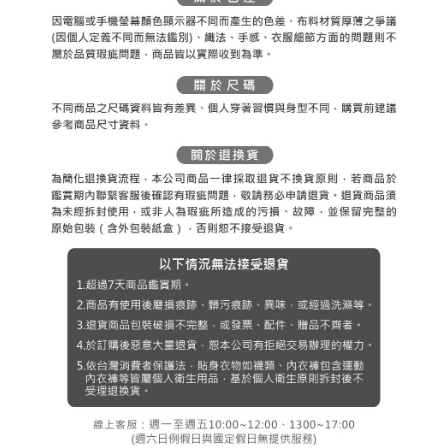
３．未成年的使用者請事先徵得法定代理人或監護人之同意方可使用
宅配
「AFTEE先享後付」，若未經同意申辦者引起之損失，本公司不負相關責
任。
免運費
４．使用「AFTEE先享後付」時，將依據個別帳號之用戶狀況，依本公司即
時審查核予不同之上限額度；若仍有額度不足之情形，本公司將視審查結果
離島宅配
請求用戶進行身份認證。
免運費
５．嚴禁一人註冊多個帳號或使用他人資訊註冊。若發現惡意使用之情形，
恩沛科技股份有限公司將有權停止該用戶之使用額度並採取法律行動。