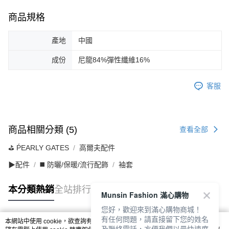
商品規格
產地
中國
成份
尼龍84%彈性纖維16%
客服
商品相關分類 (5)
查看全部
⛳️ ṔEARLY GATES
高爾夫配件
▶配件
◼️ 防曬/保暖/流行配飾
袖套
本分類熱銷
全站排行
Munsin Fashion 滿心購物
您好，歡迎來到滿心購物商城！
有任何問題，請直接留下您的姓名
本網站中使用 cookie，欲查詢有關本網站使用 cookie 方式之詳情，及若您不希
及聯絡電話，方便我們以最快速度