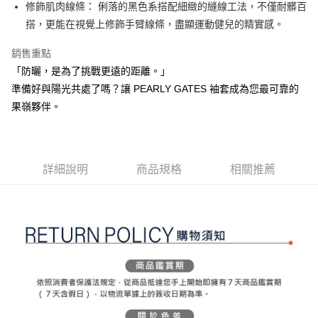
ATM付款
AFTEE先享後付是「在收到商品之後才付款」的支付方式。 讓您購物簡單
修飾肌肉線條： 俐落的黑色系搭配細緻的縫線工法，不僅耐髒百
3.實際核准額度、可分期數及費用金額請依後續交易確認頁面所載為準。
便利好安心！
搭，更能在視覺上修飾手臂線條，盡顯運動健兒的精實感。
4.訂單成立30分鐘內，如未前往確認交易或遇審核未通過，訂單將自動取
１．簡單：不需註冊會員、不需綁卡、不需儲值。
運送方式
消。如遇「轉專審核」未通過狀況，表示未達大哥付你分期系統評分，恕無
２．便利：只要手機號碼，簡訊認證，即可結帳。
法說明評估內容。
銷售重點
３．安心：先確認商品／服務後，再付款。
全家取貨付款
【繳款方式說明】
「防曬，是為了挑戰更遠的距離。」
1.分期款項不併入電信帳單，「大哥付你分期」於每月結算日後寄送繳費提
免運費
【「AFTEE先享後付」結帳流程】
準備好與陽光共處了嗎？讓 PEARLY GATES 袖套成為您最可靠的
醒簡訊。
１．於結帳方式選擇「AFTEE先享後付」後，將跳轉至「AFTEE先享後付」
2.透過簡訊連結打開帳單後，可選擇「超商條碼／台灣大直營門市／銀行轉
付款後全家取貨
果嶺夥伴。
結帳頁面，進行簡訊認證並確認金額後，即可完成結帳。
帳／街口支付／iPASS MONEY」等通路繳費。
２．訂單成立數日內，您將收到繳費通知簡訊。
免運費
３．收到繳費通知簡訊後14天內，點擊此簡訊中的連結，可透過四大超商／
【注意事項】
ATM／網路銀行／等多元方式進行付款，方視為交易完成。
萊爾富取貨付款
1.本服務係由「台灣大哥大股份有限公司」（以下簡稱本公司）所提供，讓
※ 請注意：結帳手續完成當下不需立刻繳費，但若您需要取消訂單，請聯絡
用戶於交易時，得透過本服務購買商品或服務，並由商店將買賣／分期付款
詳細說明
商品規格
相關推薦
免運費
購買商品的店家。未經商家同意取消之訂單仍視為有效，需透過AFTEE先享
買賣價金債權讓與本公司後，依約使用本公司帳單繳交帳款。
後付繳納相關費用。
2.基於同意付款使用「大哥付你分期」之契約關係目的，商店將以您的個人
付款後萊爾富取貨
※ 交易是否成功請以「AFTEE先享後付 」之結帳頁面顯示為準，若有關於
資料（包含姓名、電話或地址）提供予台灣大哥大進項蒐集、處理及利用，
是否繳費成功／繳費後需取消欲退款等相關疑問，請聯繫「AFTEE先享後付
免運費
由本公司與您本人進行分期帳單所需資料之確認、核對及更正。
客戶支援中心」
https://netprotections.freshdesk.com/support/home
3.完整用戶服務條款，請詳閱以下連結：
https://oppay.tw/userRule
7-11取貨付款
【注意事項】
１．透過由恩沛科技股份有限公司提供之「AFTEE先享後付」服務完成之交
免運費
易，需依本服務之必要範圍內提供個人資料，並將交易相關給付款項請求債
權轉讓予恩沛科技股份有限公司。
付款後7-11取貨
２．關於個人資料處理事宜，請瀏覽以下網址：
免運費
https://aftee.tw/terms/#terms3