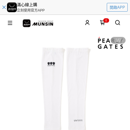
滿心線上購
開啟APP
立刻使用官方APP
0
1
/
3