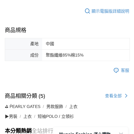
顯示電腦版詳細說明
商品規格
產地
中國
成份
聚酯纖維85%棉15%
客服
商品相關分類 (5)
查看全部
⛳️ ṔEARLY GATES
男款服飾
上衣
▶男裝
上衣
短袖POLO / 立領衫
本分類熱銷
全站排行