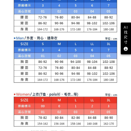
AI
找
尺
寸