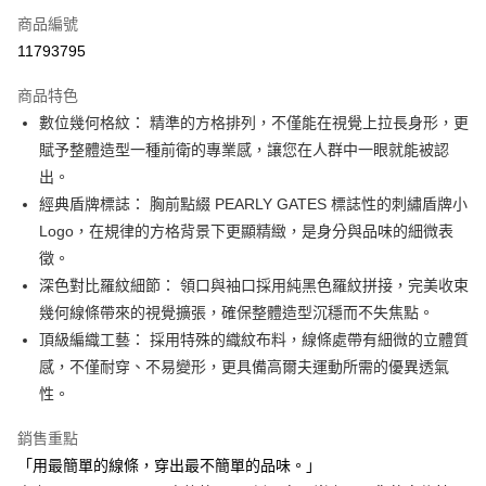
商品編號
Apple Pay
11793795
街口支付
商品特色
悠遊付
數位幾何格紋： 精準的方格排列，不僅能在視覺上拉長身形，更
大哥付你分期
賦予整體造型一種前衛的專業感，讓您在人群中一眼就能被認
相關說明
出。
【大哥付你分期使用說明】
經典盾牌標誌： 胸前點綴 PEARLY GATES 標誌性的刺繡盾牌小
AFTEE先享後付
1.本服務由台灣大哥大提供，台灣大哥大用戶可立即使用無須另外申請。
Logo，在規律的方格背景下更顯精緻，是身分與品味的細微表
2.付款方式選擇「大哥付你分期」，訂單成立後會自動跳轉到大哥付的交易
相關說明
流程，驗證手機門號後，選擇欲分期的期數、繳款截止日，確認付款後即完
徵。
【關於「AFTEE先享後付」】
成交易。
ATM付款
AFTEE先享後付是「在收到商品之後才付款」的支付方式。 讓您購物簡單
深色對比羅紋細節： 領口與袖口採用純黑色羅紋拼接，完美收束
3.實際核准額度、可分期數及費用金額請依後續交易確認頁面所載為準。
便利好安心！
幾何線條帶來的視覺擴張，確保整體造型沉穩而不失焦點。
4.訂單成立30分鐘內，如未前往確認交易或遇審核未通過，訂單將自動取
１．簡單：不需註冊會員、不需綁卡、不需儲值。
運送方式
消。如遇「轉專審核」未通過狀況，表示未達大哥付你分期系統評分，恕無
頂級編織工藝： 採用特殊的織紋布料，線條處帶有細微的立體質
２．便利：只要手機號碼，簡訊認證，即可結帳。
法說明評估內容。
３．安心：先確認商品／服務後，再付款。
感，不僅耐穿、不易變形，更具備高爾夫運動所需的優異透氣
全家取貨付款
【繳款方式說明】
1.分期款項不併入電信帳單，「大哥付你分期」於每月結算日後寄送繳費提
性。
免運費
【「AFTEE先享後付」結帳流程】
醒簡訊。
１．於結帳方式選擇「AFTEE先享後付」後，將跳轉至「AFTEE先享後付」
2.透過簡訊連結打開帳單後，可選擇「超商條碼／台灣大直營門市／銀行轉
付款後全家取貨
銷售重點
結帳頁面，進行簡訊認證並確認金額後，即可完成結帳。
帳／街口支付／iPASS MONEY」等通路繳費。
２．訂單成立數日內，您將收到繳費通知簡訊。
「用最簡單的線條，穿出最不簡單的品味。」
免運費
３．收到繳費通知簡訊後14天內，點擊此簡訊中的連結，可透過四大超商／