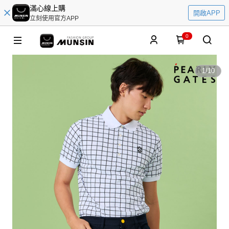
滿心線上購
開啟APP
立刻使用官方APP
0
1
/
10