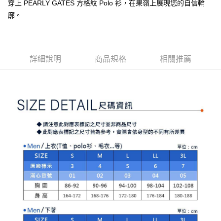
【注意事項】
穿上 PEARLY GATES 方格紋 Polo 衫，在果嶺上展現您的自信輪
ATM／網路銀行／等多元方式進行付款，方視為交易完成。
萊爾富取貨付款
1.本服務係由「台灣大哥大股份有限公司」（以下簡稱本公司）所提供，讓
※ 請注意：結帳手續完成當下不需立刻繳費，但若您需要取消訂單，請聯絡
廓。
用戶於交易時，得透過本服務購買商品或服務，並由商店將買賣／分期付款
免運費
購買商品的店家。未經商家同意取消之訂單仍視為有效，需透過AFTEE先享
買賣價金債權讓與本公司後，依約使用本公司帳單繳交帳款。
後付繳納相關費用。
2.基於同意付款使用「大哥付你分期」之契約關係目的，商店將以您的個人
付款後萊爾富取貨
※ 交易是否成功請以「AFTEE先享後付 」之結帳頁面顯示為準，若有關於
資料（包含姓名、電話或地址）提供予台灣大哥大進項蒐集、處理及利用，
是否繳費成功／繳費後需取消欲退款等相關疑問，請聯繫「AFTEE先享後付
免運費
由本公司與您本人進行分期帳單所需資料之確認、核對及更正。
詳細說明
商品規格
相關推薦
客戶支援中心」
https://netprotections.freshdesk.com/support/home
3.完整用戶服務條款，請詳閱以下連結：
https://oppay.tw/userRule
7-11取貨付款
【注意事項】
１．透過由恩沛科技股份有限公司提供之「AFTEE先享後付」服務完成之交
免運費
易，需依本服務之必要範圍內提供個人資料，並將交易相關給付款項請求債
權轉讓予恩沛科技股份有限公司。
付款後7-11取貨
２．關於個人資料處理事宜，請瀏覽以下網址：
免運費
https://aftee.tw/terms/#terms3
３．未成年的使用者請事先徵得法定代理人或監護人之同意方可使用
宅配
「AFTEE先享後付」，若未經同意申辦者引起之損失，本公司不負相關責
任。
免運費
４．使用「AFTEE先享後付」時，將依據個別帳號之用戶狀況，依本公司即
時審查核予不同之上限額度；若仍有額度不足之情形，本公司將視審查結果
離島宅配
請求用戶進行身份認證。
免運費
５．嚴禁一人註冊多個帳號或使用他人資訊註冊。若發現惡意使用之情形，
恩沛科技股份有限公司將有權停止該用戶之使用額度並採取法律行動。