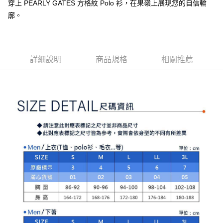
【注意事項】
穿上 PEARLY GATES 方格紋 Polo 衫，在果嶺上展現您的自信輪
ATM／網路銀行／等多元方式進行付款，方視為交易完成。
萊爾富取貨付款
1.本服務係由「台灣大哥大股份有限公司」（以下簡稱本公司）所提供，讓
※ 請注意：結帳手續完成當下不需立刻繳費，但若您需要取消訂單，請聯絡
廓。
用戶於交易時，得透過本服務購買商品或服務，並由商店將買賣／分期付款
免運費
購買商品的店家。未經商家同意取消之訂單仍視為有效，需透過AFTEE先享
買賣價金債權讓與本公司後，依約使用本公司帳單繳交帳款。
後付繳納相關費用。
2.基於同意付款使用「大哥付你分期」之契約關係目的，商店將以您的個人
付款後萊爾富取貨
※ 交易是否成功請以「AFTEE先享後付 」之結帳頁面顯示為準，若有關於
資料（包含姓名、電話或地址）提供予台灣大哥大進項蒐集、處理及利用，
是否繳費成功／繳費後需取消欲退款等相關疑問，請聯繫「AFTEE先享後付
免運費
由本公司與您本人進行分期帳單所需資料之確認、核對及更正。
詳細說明
商品規格
相關推薦
客戶支援中心」
https://netprotections.freshdesk.com/support/home
3.完整用戶服務條款，請詳閱以下連結：
https://oppay.tw/userRule
7-11取貨付款
【注意事項】
１．透過由恩沛科技股份有限公司提供之「AFTEE先享後付」服務完成之交
免運費
易，需依本服務之必要範圍內提供個人資料，並將交易相關給付款項請求債
權轉讓予恩沛科技股份有限公司。
付款後7-11取貨
２．關於個人資料處理事宜，請瀏覽以下網址：
免運費
https://aftee.tw/terms/#terms3
３．未成年的使用者請事先徵得法定代理人或監護人之同意方可使用
宅配
「AFTEE先享後付」，若未經同意申辦者引起之損失，本公司不負相關責
任。
免運費
４．使用「AFTEE先享後付」時，將依據個別帳號之用戶狀況，依本公司即
時審查核予不同之上限額度；若仍有額度不足之情形，本公司將視審查結果
離島宅配
請求用戶進行身份認證。
免運費
５．嚴禁一人註冊多個帳號或使用他人資訊註冊。若發現惡意使用之情形，
恩沛科技股份有限公司將有權停止該用戶之使用額度並採取法律行動。