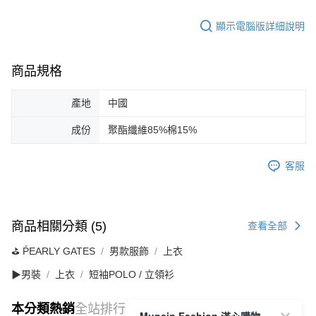
顯示電腦版詳細說明
商品規格
產地
中國
成份
聚酯纖維85%棉15%
客服
商品相關分類 (5)
查看全部
⛳️ ṔEARLY GATES
男款服飾
上衣
▶男裝
上衣
短袖POLO / 立領衫
本分類熱銷
全站排行