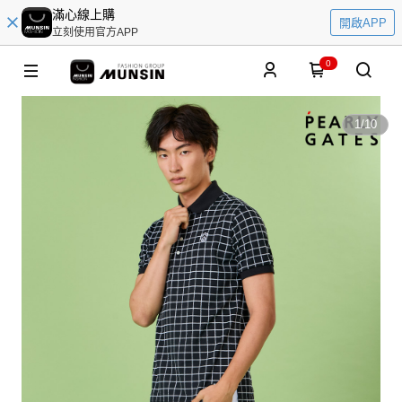
滿心線上購
開啟APP
立刻使用官方APP
0
1
/
10