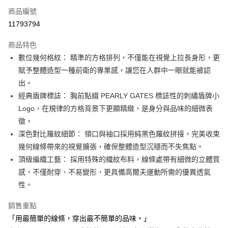
商品編號
Apple Pay
11793794
街口支付
商品特色
悠遊付
數位幾何格紋： 精準的方格排列，不僅能在視覺上拉長身形，更
大哥付你分期
賦予整體造型一種前衛的專業感，讓您在人群中一眼就能被認
相關說明
出。
【大哥付你分期使用說明】
經典盾牌標誌： 胸前點綴 PEARLY GATES 標誌性的刺繡盾牌小
AFTEE先享後付
1.本服務由台灣大哥大提供，台灣大哥大用戶可立即使用無須另外申請。
Logo，在規律的方格背景下更顯精緻，是身分與品味的細微表
2.付款方式選擇「大哥付你分期」，訂單成立後會自動跳轉到大哥付的交易
相關說明
流程，驗證手機門號後，選擇欲分期的期數、繳款截止日，確認付款後即完
徵。
【關於「AFTEE先享後付」】
成交易。
ATM付款
AFTEE先享後付是「在收到商品之後才付款」的支付方式。 讓您購物簡單
深色對比羅紋細節： 領口與袖口採用純黑色羅紋拼接，完美收束
3.實際核准額度、可分期數及費用金額請依後續交易確認頁面所載為準。
便利好安心！
幾何線條帶來的視覺擴張，確保整體造型沉穩而不失焦點。
4.訂單成立30分鐘內，如未前往確認交易或遇審核未通過，訂單將自動取
１．簡單：不需註冊會員、不需綁卡、不需儲值。
運送方式
消。如遇「轉專審核」未通過狀況，表示未達大哥付你分期系統評分，恕無
頂級編織工藝： 採用特殊的織紋布料，線條處帶有細微的立體質
２．便利：只要手機號碼，簡訊認證，即可結帳。
法說明評估內容。
３．安心：先確認商品／服務後，再付款。
感，不僅耐穿、不易變形，更具備高爾夫運動所需的優異透氣
全家取貨付款
【繳款方式說明】
1.分期款項不併入電信帳單，「大哥付你分期」於每月結算日後寄送繳費提
性。
免運費
【「AFTEE先享後付」結帳流程】
醒簡訊。
１．於結帳方式選擇「AFTEE先享後付」後，將跳轉至「AFTEE先享後付」
2.透過簡訊連結打開帳單後，可選擇「超商條碼／台灣大直營門市／銀行轉
付款後全家取貨
銷售重點
結帳頁面，進行簡訊認證並確認金額後，即可完成結帳。
帳／街口支付／iPASS MONEY」等通路繳費。
２．訂單成立數日內，您將收到繳費通知簡訊。
「用最簡單的線條，穿出最不簡單的品味。」
免運費
３．收到繳費通知簡訊後14天內，點擊此簡訊中的連結，可透過四大超商／