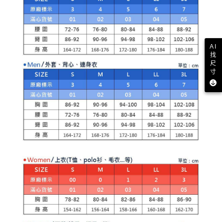
AI
找
尺
寸