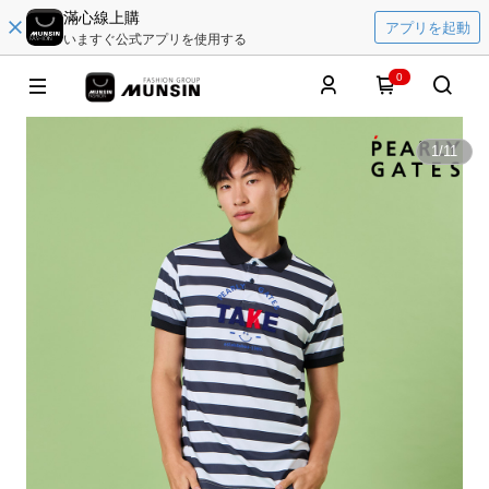
滿心線上購
アプリを起動
いますぐ公式アプリを使用する
0
1
/
11