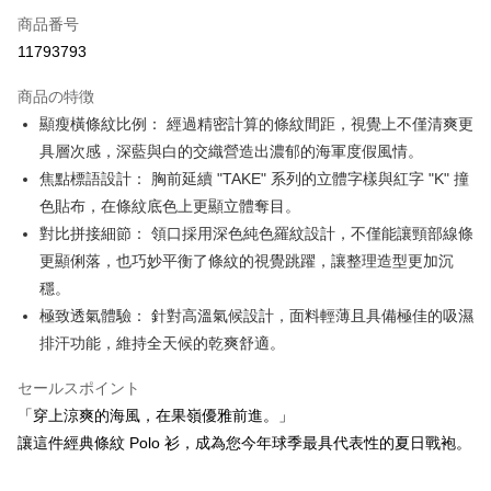
Apple Pay
商品番号
11793793
JKOPAY
商品の特徴
Easy Wallet
顯瘦橫條紋比例： 經過精密計算的條紋間距，視覺上不僅清爽更
OP Pay Later
具層次感，深藍與白的交織營造出濃郁的海軍度假風情。
説明
焦點標語設計： 胸前延續 "TAKE" 系列的立體字樣與紅字 "K" 撞
【OP Pay Later 使用説明】
色貼布，在條紋底色上更顯立體奪目。
AFTEE代金後払い
1. 本サービスは台湾大哥大によって提供され、台湾大哥大のユーザーは追
對比拼接細節： 領口採用深色純色羅紋設計，不僅能讓頸部線條
加の申請なしで即時に利用可能です。
説明
2. 支払い方法で「OP Pay Later」を選択すると、注文が成立した後に自動
更顯俐落，也巧妙平衡了條紋的視覺跳躍，讓整理造型更加沉
一、 AFTEE代金後払いについて
的に OP Pay Later の取引プロセスに移行し、携帯番号を確認後、分割払
ATM払い
1.お支払い方法でAFTEE代金後払いを選択すると、携帯電話認証ウィンド
穩。
いの回数や支払い期限を選択し、支払いを確認すると取引が完了します。
ウが表示されます。
3. 実際の承認額、分割回数および費用については、後続の取引確認ページ
極致透氣體驗： 針對高溫氣候設計，面料輕薄且具備極佳的吸濕
2.SMSで認証してお支払い手続を進めてください。
配送方法
を基準とします。
排汗功能，維持全天候的乾爽舒適。
3.注文するときのお支払いは不要です。商品はご指定の住所に配送されま
4. 注文成立後30分以内に確認取引を行わない場合や審査が通過しない場
す。
全家取貨付款
合、注文は自動的にキャンセルされます。「転専審査」に未通過の状況が
4.ご注文が完了すると、携帯に支払い通知のSMSが届きます。アプリ会員
セールスポイント
発生した場合は、システムの評価基準に達していないことを意味し、評価
送料無料
の場合は、AFTEE アプリプッシュ通知が届きます。
内容についての説明はいたしかねます。
「穿上涼爽的海風，在果嶺優雅前進。」
5.商品受け取り時のお支払いは不要です。商品を確かめてから、SMSまた
付款後全家取貨
讓這件經典條紋 Polo 衫，成為您今年球季最具代表性的夏日戰袍。
はアプリの通知に従って、4大コンビニ、またはATM/オンラインバンキン
グでお支払いください。
送料無料
【支払い方法の説明】