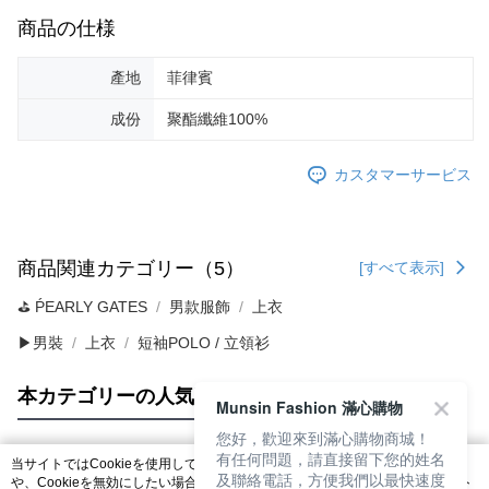
商品の仕様
產地
菲律賓
成份
聚酯纖維100%
カスタマーサービス
商品関連カテゴリー（5）
[すべて表示]
⛳️ ṔEARLY GATES
男款服飾
上衣
▶男裝
上衣
短袖POLO / 立領衫
本カテゴリーの人気商品
サイト全体のランキング
Munsin Fashion 滿心購物
您好，歡迎來到滿心購物商城！
有任何問題，請直接留下您的姓名
当サイトではCookieを使用しています。当サイトのCookie使用に関する詳細
及聯絡電話，方便我們以最快速度
人気タグ
や、Cookieを無効にしたい場合のブラウザでの設定方法については、当サイト