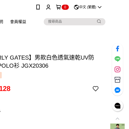
0
中文 (繁體)
明
會員權益
RLY GATES】男款白色透氣速乾UV防
OLO衫 JGX20306
128
色