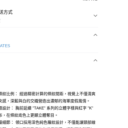
送方式
費
次付款
GATES
付款
條紋比例： 經過精密計算的條紋間距，視覺上不僅清爽
次感，深藍與白的交織營造出濃郁的海軍度假風情。
設計： 胸前延續 "TAKE" 系列的立體字樣與紅字 "K"
分期
布，在條紋底色上更顯立體奪目。
你分期使用說明】
接細節： 領口採用深色純色羅紋設計，不僅能讓頸部線
享後付
由台灣大哥大提供，台灣大哥大用戶可立即使用無須另外申請。