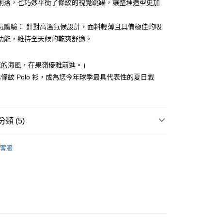
俐落，也巧妙平衡了條紋的視覺跳躍，讓整理造型更加
式選擇「大哥付你分期」，訂單成立後會自動跳轉到大哥付的交易
證手機門號後，選擇欲分期的期數、繳款截止日，確認付款後即
FTEE先享後付」】
。
先享後付是「在收到商品之後才付款」的支付方式。 讓您購物簡單
氣體驗： 針對高溫氣候設計，面料輕薄且具備極佳的吸
准額度、可分期數及費用金額請依後續交易確認頁面所載為準。
心！
功能，維持全天候的乾爽舒適。
立30分鐘內，如未前往確認交易或遇審核未通過，訂單將自動取
：不需註冊會員、不需綁卡、不需儲值。
「轉專審核」未通過狀況，表示未達大哥付你分期系統評分，恕
：只要手機號碼，簡訊認證，即可結帳。
評估內容。
：先確認商品／服務後，再付款。
爽的海風，在果嶺優雅前進。」
式說明】
付款
項不併入電信帳單，「大哥付你分期」於每月結算日後寄送繳費提
條紋 Polo 衫，成為您今年球季最具代表性的夏日戰
EE先享後付」結帳流程】
方式選擇「AFTEE先享後付」後，將跳轉至「AFTEE先享後
訊連結打開帳單後，可選擇「超商條碼／台灣大直營門市／銀行轉
頁面，進行簡訊認證並確認金額後，即可完成結帳。
付／iPASS MONEY」等通路繳費。
家取貨
成立數日內，您將收到繳費通知簡訊。
費通知簡訊後14天內，點擊此簡訊中的連結，可透過四大超商
項】
類 (5)
網路銀行／等多元方式進行付款，方視為交易完成。
係由「台灣大哥大股份有限公司」（以下簡稱本公司）所提供，讓
：結帳手續完成當下不需立刻繳費，但若您需要取消訂單，請聯
貨付款
易時，得透過本服務購買商品或服務，並由商店將買賣／分期付
的店家。未經商家同意取消之訂單仍視為有效，需透過AFTEE
Y GATES
男款服飾
上衣
金債權讓與本公司後，依約使用本公司帳單繳交帳款。
繳納相關費用。
客服
意付款使用「大哥付你分期」之契約關係目的，商店將以您的個人
上衣
短袖POLO / 立領衫
否成功請以「AFTEE先享後付 」之結帳頁面顯示為準，若有關於
含姓名、電話或地址）提供予台灣大哥大進項蒐集、處理及利
功／繳費後需取消欲退款等相關疑問，請聯繫「AFTEE先享後
爾富取貨
春夏新品
⛳️ PEARLY GATES
公司與您本人進行分期帳單所需資料之確認、核對及更正。
援中心」
https://netprotections.freshdesk.com/support/home
戶服務條款，請詳閱以下連結：
https://oppay.tw/userRule
Y GATES
🏌🏼‍♀️ 26春夏新品
項】
付款
恩沛科技股份有限公司提供之「AFTEE先享後付」服務完成之
Y GATES
🛍️ 精選商品專區3折起
男裝
依本服務之必要範圍內提供個人資料，並將交易相關給付款項請