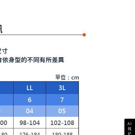
讓予恩沛科技股份有限公司。
個人資料處理事宜，請瀏覽以下網址：
1取貨
ee.tw/terms/#terms3
年的使用者請事先徵得法定代理人或監護人之同意方可使用
E先享後付」，若未經同意申辦者引起之損失，本公司不負相關責
AFTEE先享後付」時，將依據個別帳號之用戶狀況，依本公司
核予不同之上限額度；若仍有額度不足之情形，本公司將視審查
用戶進行身份認證。
一人註冊多個帳號或使用他人資訊註冊。若發現惡意使用之情
科技股份有限公司將有權停止該用戶之使用額度並採取法律行
AI
找
尺