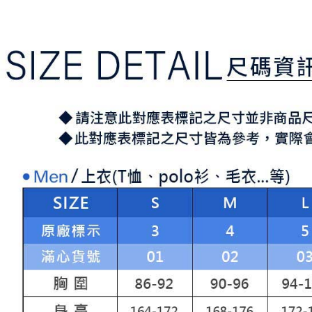
求債權轉
２．關於
付款後7-1
https://aft
免運費
３．未成
「AFTE
宅配
任。
４．使用「
免運費
即時審查
結果請求
離島宅配
５．嚴禁
免運費
形，恩沛
動。