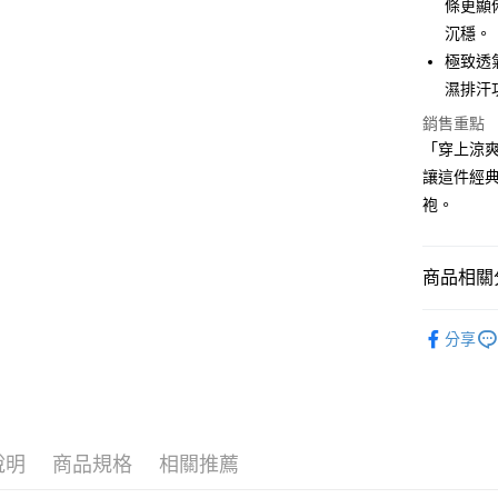
條更顯
2.付款方
相關說明
沉穩。
流程，驗
【關於「A
ATM付款
完成交易
AFTEE
極致透
3.實際核
便利好安
濕排汗
4.訂單成
１．簡單
消。如遇
２．便利
銷售重點
運送方式
無法說明
３．安心
「穿上涼
【繳款方
全家取貨
1.分期款
讓這件經典
【「AFT
醒簡訊。
免運費
１．於結帳
袍。
2.透過簡
付」結帳
帳／街口支
付款後全
２．訂單
３．收到繳
免運費
【注意事
商品相關分
／ATM／
1.本服務
※ 請注意
萊爾富取
用戶於交
絡購買商品
⛳️ ṔEARL
款買賣價
先享後付
分享
免運費
2.基於同
▶男裝
※ 交易是
資料（包
是否繳費成
付款後萊
🌸2026 
用，由本
付客戶支
免運費
3.完整用
⛳️ ṔEARL
【注意事
7-11取貨
１．透過由
說明
商品規格
相關推薦
⛳️ ṔEARL
交易，需
免運費