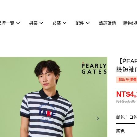
品牌一覽
男裝
女裝
配件
熱銷話題
購物說
【ṔEA
護短袖P
超取免運費
NT$4,
NT$6,880
顏色：白
顏色