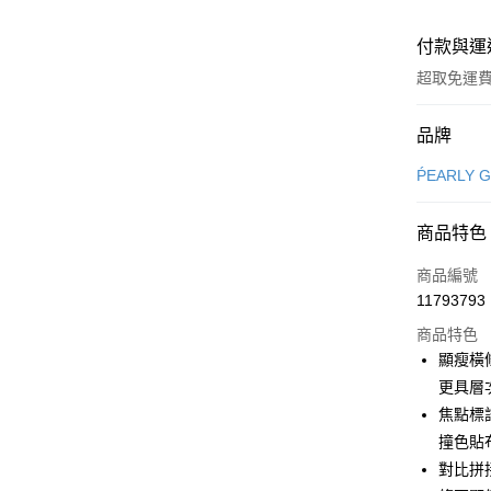
付款與運
超取免運
付款方式
品牌
信用卡一
ṔEARLY 
超商取貨
商品特色
LINE Pay
商品編號
Apple Pay
11793793
商品特色
街口支付
顯瘦橫
悠遊付
更具層
焦點標語
大哥付你
撞色貼
相關說明
【大哥付
對比拼
AFTEE先
1.本服務