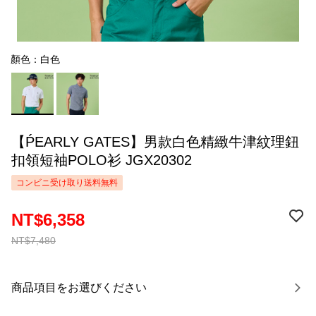
顏色：白色
【ṔEARLY GATES】男款白色精緻牛津紋理鈕
扣領短袖POLO衫 JGX20302
コンビニ受け取り送料無料
NT$6,358
NT$7,480
商品項目をお選びください