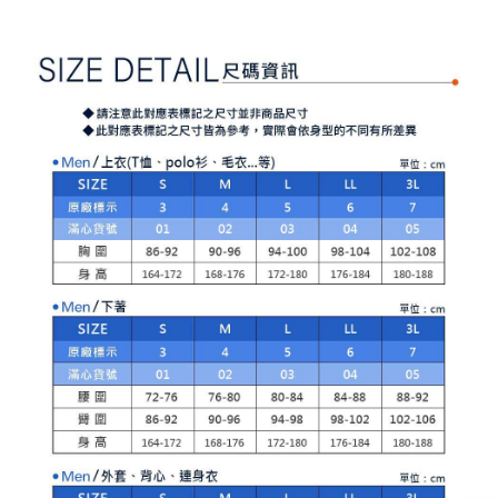
1. 分割払いの金額は電信請求書に統合されず、「OP Pay Later」は毎月の
代金納付期限は最短で 14 日以内ですので、ご注意ください。AFTEE アプ
萊爾富取貨付款
締め日後に支払いリマインダーのSMSを送信します。
リをダウンロードして AFTEE 会員になるとお支払い期限を最長 45 日以内
2. SMSのリンクを通じて請求書を開いた後、「コンビニバーコード／台湾
送料無料
まで延長できます。
大直営店舗／銀行振込／街口支払い／iPASS MONEY」などのチャネルで
支払いを選択できます。
付款後萊爾富取貨
お支払期限は、ショップが請求した期日と、AFTEEで延長できる日数をも
とに計算されます。AFTEEで注文すると、商品を受け取るまで支払い期限
送料無料
【注意事項】
を延長できますが、商品を期限内に受け取れない場合があります（例：予
1. 本サービスは「台湾大哥大株式会社」（以下「当社」といいます）によ
約商品や商品到着日が比較的遅い商品）。そのため、商品到着の有無に関
7-11取貨付款
って提供され、ユーザーが取引時に本サービスを通じて商品やサービスを
わらず、AFTEEで指定された期限内にお支払いください。
購入できるようにし、店舗が売買／分割払い売買の債権を当社に譲渡した
送料無料
後、契約に基づいて当社の請求書で帳款を支払うことになります。
二、支払い限度額
2. 「OP Pay Later」を利用する契約関係の目的から、店舗はあなたの個人
付款後7-11取貨
1.初回 AFTEEを ご利用の際に、認証結果及び当社の審査の結果に基づ
情報（名前、電話または住所を含む）を台湾大哥大に提供し、収集、処理
き、限度額が設定されます。
送料無料
および利用するために、当社があなた本人と分割請求書に必要な情報の確
2.決済金額は最低NT$20です。
認、照合および修正を行います。
3.現在、台湾の会員のみご利用いただけます。
宅配
3. 完全なユーザーサービス規約については、以下のリンクを参照してくだ
さい：
https://oppay.tw/userRule
三、利用規約「AFTEE代金後払い」（以下当サービスという）はネットプ
送料無料
ロテクションズ（以下 AFTEE という）が提供し、AFTEEが代金を徴収し
ます。当サービスご利用の際に提供しなければならない個人情報（注文者
離島宅配
の氏名、電話番号、受取人の氏名、電話番号、受取人住所を含むがこれに
送料無料
限らない）は、AFTEEに渡され当サービスで必要な範囲内で利用されま
す。AFTEEの個人情報の収集、処理、利用について、詳細はAFTEE公式ホ
ームページの『個人情報の収集、処理及び利用に関する声明』をご参照く
ださい（
https://aftee.tw/privacypolicy/
）。