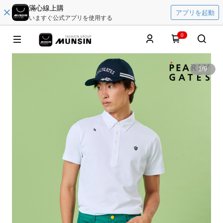
滿心線上購
アプリを起動
いますぐ公式アプリを使用する
0
1
/
9