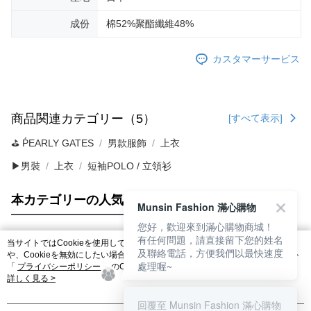
成份
棉52%聚酯纖維48%
カスタマーサービス
商品関連カテゴリー（5）
[すべて表示]
⛳️ ṔEARLY GATES
男款服飾
上衣
▶男裝
上衣
短袖POLO / 立領衫
本カテゴリーの人気商品
サイト全体のランキング
Munsin Fashion 滿心購物
您好，歡迎來到滿心購物商城！
有任何問題，請直接留下您的姓名
当サイトではCookieを使用しています。当サイトのCookie使用に関する詳細
及聯絡電話，方便我們以最快速度
人気タグ
や、Cookieを無効にしたい場合のブラウザでの設定方法については、当サイト
處理喔~
「
プライバシーポリシー
」のCookieポリシーをご参照ください。お客さま
が、当サイトを引き続き使用される場合、当社がサイト利用規約のCookieポリ
詳しく見る >
シーに基づいてCookieを使用することに同意したものとみなします。
回覆至 Munsin Fashion 滿心購物