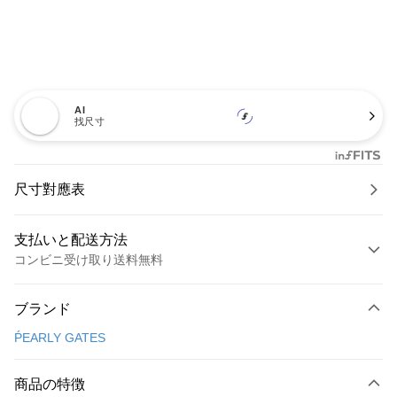
AI
找尺寸
尺寸對應表
支払いと配送方法
コンビニ受け取り送料無料
お支払い方法
ブランド
クレジットカード1回払い
ṔEARLY GATES
コンビニ店頭代金引換
LINE Pay
商品の特徴