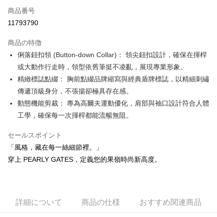
Apple Pay
商品番号
11793790
JKOPAY
商品の特徴
Easy Wallet
俐落鈕扣領 (Button-down Collar)： 領尖鈕扣設計，確保在揮桿
OP Pay Later
或大動作行走時，領型依舊筆挺不凌亂，展現專業形象。
説明
精緻標誌點綴： 胸前點綴品牌縮寫與經典盾牌標誌，以精細刺繡
【OP Pay Later 使用説明】
傳遞頂級身分，不張揚卻極具存在感。
AFTEE代金後払い
1. 本サービスは台湾大哥大によって提供され、台湾大哥大のユーザーは追
動態機能剪裁： 專為高爾夫運動優化，肩部與袖口設計符合人體
加の申請なしで即時に利用可能です。
説明
2. 支払い方法で「OP Pay Later」を選択すると、注文が成立した後に自動
工學，確保每一次揮桿都能流暢無阻。
一、 AFTEE代金後払いについて
的に OP Pay Later の取引プロセスに移行し、携帯番号を確認後、分割払
ATM払い
1.お支払い方法でAFTEE代金後払いを選択すると、携帯電話認証ウィンド
いの回数や支払い期限を選択し、支払いを確認すると取引が完了します。
ウが表示されます。
セールスポイント
3. 実際の承認額、分割回数および費用については、後続の取引確認ページ
2.SMSで認証してお支払い手続を進めてください。
配送方法
「風格，藏在每一絲細節裡。」
を基準とします。
3.注文するときのお支払いは不要です。商品はご指定の住所に配送されま
4. 注文成立後30分以内に確認取引を行わない場合や審査が通過しない場
穿上 PEARLY GATES，定義您的果嶺時尚新高度。
す。
全家取貨付款
合、注文は自動的にキャンセルされます。「転専審査」に未通過の状況が
4.ご注文が完了すると、携帯に支払い通知のSMSが届きます。アプリ会員
発生した場合は、システムの評価基準に達していないことを意味し、評価
送料無料
の場合は、AFTEE アプリプッシュ通知が届きます。
内容についての説明はいたしかねます。
5.商品受け取り時のお支払いは不要です。商品を確かめてから、SMSまた
付款後全家取貨
はアプリの通知に従って、4大コンビニ、またはATM/オンラインバンキン
詳細について
商品の仕様
おすすめ関連商品
グでお支払いください。
送料無料
【支払い方法の説明】