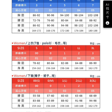
AFTEEの初回ご利用の際に、審査を通過すれば、最高額がNT$10,000にな
AI
ります。支払い期限を過ぎた場合、その金額に基づいて年利20%の遅延滞
找
納金が加算されます。未成年の利用者は、事前に法定代理人または後見人
尺
の同意を得ればAFTEEをご利用いただけます。
寸
個人情報の処理、利用について疑問がある、または関連する法律の権利を
行使したい場合は、ネットプロテクションズ
cs_tw@netprotections.co.jp
にご連絡ください。上記に示した個人情報を、必要な購入注文書とあわせ
てAFTEEにご提供いただく、またはAFTEEにあなたの個人情報の収集、処
理、利用を許可することににご同意いただけない場合は、当サービスを選
択しないでください。