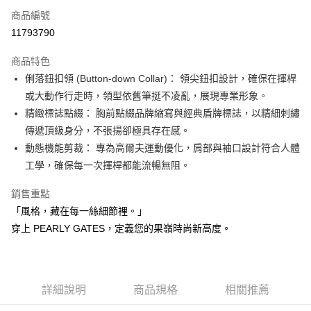
商品編號
Apple Pay
11793790
街口支付
商品特色
悠遊付
俐落鈕扣領 (Button-down Collar)： 領尖鈕扣設計，確保在揮桿
大哥付你分期
或大動作行走時，領型依舊筆挺不凌亂，展現專業形象。
相關說明
精緻標誌點綴： 胸前點綴品牌縮寫與經典盾牌標誌，以精細刺繡
【大哥付你分期使用說明】
傳遞頂級身分，不張揚卻極具存在感。
AFTEE先享後付
1.本服務由台灣大哥大提供，台灣大哥大用戶可立即使用無須另外申請。
動態機能剪裁： 專為高爾夫運動優化，肩部與袖口設計符合人體
2.付款方式選擇「大哥付你分期」，訂單成立後會自動跳轉到大哥付的交易
相關說明
流程，驗證手機門號後，選擇欲分期的期數、繳款截止日，確認付款後即完
工學，確保每一次揮桿都能流暢無阻。
【關於「AFTEE先享後付」】
成交易。
ATM付款
AFTEE先享後付是「在收到商品之後才付款」的支付方式。 讓您購物簡單
3.實際核准額度、可分期數及費用金額請依後續交易確認頁面所載為準。
銷售重點
便利好安心！
4.訂單成立30分鐘內，如未前往確認交易或遇審核未通過，訂單將自動取
１．簡單：不需註冊會員、不需綁卡、不需儲值。
「風格，藏在每一絲細節裡。」
運送方式
消。如遇「轉專審核」未通過狀況，表示未達大哥付你分期系統評分，恕無
２．便利：只要手機號碼，簡訊認證，即可結帳。
法說明評估內容。
穿上 PEARLY GATES，定義您的果嶺時尚新高度。
３．安心：先確認商品／服務後，再付款。
全家取貨付款
【繳款方式說明】
1.分期款項不併入電信帳單，「大哥付你分期」於每月結算日後寄送繳費提
免運費
【「AFTEE先享後付」結帳流程】
醒簡訊。
１．於結帳方式選擇「AFTEE先享後付」後，將跳轉至「AFTEE先享後付」
2.透過簡訊連結打開帳單後，可選擇「超商條碼／台灣大直營門市／銀行轉
付款後全家取貨
結帳頁面，進行簡訊認證並確認金額後，即可完成結帳。
帳／街口支付／iPASS MONEY」等通路繳費。
詳細說明
商品規格
相關推薦
２．訂單成立數日內，您將收到繳費通知簡訊。
免運費
３．收到繳費通知簡訊後14天內，點擊此簡訊中的連結，可透過四大超商／