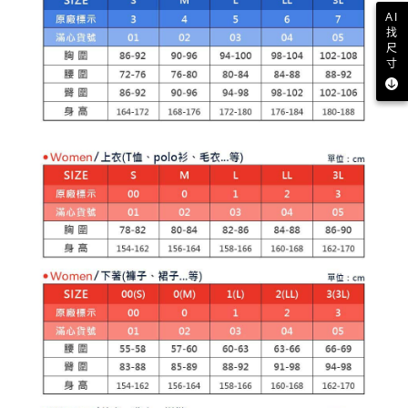
AI
找
尺
寸