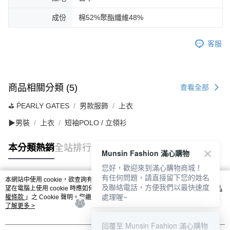
成份
棉52%聚酯纖維48%
客服
商品相關分類 (5)
查看全部
⛳️ ṔEARLY GATES
男款服飾
上衣
▶男裝
上衣
短袖POLO / 立領衫
本分類熱銷
全站排行
Munsin Fashion 滿心購物
您好，歡迎來到滿心購物商城！
有任何問題，請直接留下您的姓名
本網站中使用 cookie，欲查詢有關本網站使用 cookie 方式之詳情，及若您不希
及聯絡電話，方便我們以最快速度
熱門標籤
望在電腦上使用 cookie 時應如何變更電腦的 cookie 設定，請參閱本網站「
隱私
處理喔~
權條款
」之 Cookie 聲明。您繼續使用本網站即表示您同意本公司得按本網站使
用條款之 Cookie 聲明使用 cookie。
了解更多 >
回覆至 Munsin Fashion 滿心購物