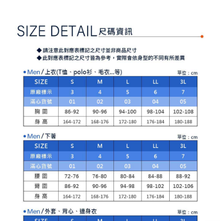
【注意事項】
ATM／網路銀行／等多元方式進行付款，方視為交易完成。
萊爾富取貨付款
1.本服務係由「台灣大哥大股份有限公司」（以下簡稱本公司）所提供，讓
※ 請注意：結帳手續完成當下不需立刻繳費，但若您需要取消訂單，請聯絡
用戶於交易時，得透過本服務購買商品或服務，並由商店將買賣／分期付款
免運費
購買商品的店家。未經商家同意取消之訂單仍視為有效，需透過AFTEE先享
買賣價金債權讓與本公司後，依約使用本公司帳單繳交帳款。
後付繳納相關費用。
2.基於同意付款使用「大哥付你分期」之契約關係目的，商店將以您的個人
付款後萊爾富取貨
※ 交易是否成功請以「AFTEE先享後付 」之結帳頁面顯示為準，若有關於
資料（包含姓名、電話或地址）提供予台灣大哥大進項蒐集、處理及利用，
是否繳費成功／繳費後需取消欲退款等相關疑問，請聯繫「AFTEE先享後付
免運費
由本公司與您本人進行分期帳單所需資料之確認、核對及更正。
客戶支援中心」
https://netprotections.freshdesk.com/support/home
3.完整用戶服務條款，請詳閱以下連結：
https://oppay.tw/userRule
7-11取貨付款
【注意事項】
１．透過由恩沛科技股份有限公司提供之「AFTEE先享後付」服務完成之交
免運費
易，需依本服務之必要範圍內提供個人資料，並將交易相關給付款項請求債
權轉讓予恩沛科技股份有限公司。
付款後7-11取貨
２．關於個人資料處理事宜，請瀏覽以下網址：
免運費
https://aftee.tw/terms/#terms3
３．未成年的使用者請事先徵得法定代理人或監護人之同意方可使用
宅配
「AFTEE先享後付」，若未經同意申辦者引起之損失，本公司不負相關責
任。
免運費
４．使用「AFTEE先享後付」時，將依據個別帳號之用戶狀況，依本公司即
時審查核予不同之上限額度；若仍有額度不足之情形，本公司將視審查結果
離島宅配
請求用戶進行身份認證。
免運費
５．嚴禁一人註冊多個帳號或使用他人資訊註冊。若發現惡意使用之情形，
恩沛科技股份有限公司將有權停止該用戶之使用額度並採取法律行動。