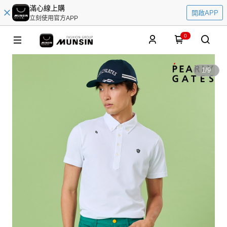
滿心線上購
開啟APP
立刻使用官方APP
0
1
/
9