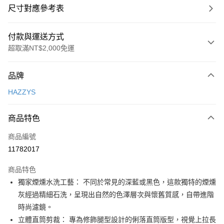
尺寸對應參考表
付款與運送方式
超取滿NT$2,000免運
付款方式
品牌
信用卡一次付款
HAZZYS
超商取貨付款
商品特色
LINE Pay
商品編號
Apple Pay
11782017
街口支付
商品特色
悠遊付
獨家煙燻水洗工藝： 不同於常見的深藍或黑色，這款獨特的煙燻
大哥付你分期
灰經過精細石洗，呈現出自然的色澤層次與懷舊質感，自帶進階
相關說明
時尚濾鏡。
【大哥付你分期使用說明】
立體直筒剪裁： 專為修飾腿型設計的俐落直筒版型，視覺上拉長
AFTEE先享後付