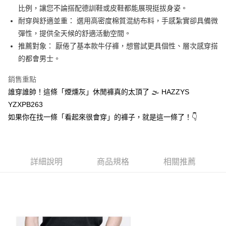
1.本服務由台灣大哥大提供，台灣大哥大用戶可立即使用無須另外申請。
比例，讓您不論搭配德訓鞋或皮鞋都能展現挺拔身姿。
2.付款方式選擇「大哥付你分期」，訂單成立後會自動跳轉到大哥付的交易
相關說明
流程，驗證手機門號後，選擇欲分期的期數、繳款截止日，確認付款後即完
耐穿與舒適並重： 選用高密度棉質混紡布料，手感紮實卻具備微
【關於「AFTEE先享後付」】
成交易。
ATM付款
AFTEE先享後付是「在收到商品之後才付款」的支付方式。 讓您購物簡單
彈性，提供全天候的舒適活動空間。
3.實際核准額度、可分期數及費用金額請依後續交易確認頁面所載為準。
便利好安心！
推薦對象： 厭倦了基本款牛仔褲，想嘗試更具個性、層次感穿搭
4.訂單成立30分鐘內，如未前往確認交易或遇審核未通過，訂單將自動取
１．簡單：不需註冊會員、不需綁卡、不需儲值。
運送方式
消。如遇「轉專審核」未通過狀況，表示未達大哥付你分期系統評分，恕無
的都會男士。
２．便利：只要手機號碼，簡訊認證，即可結帳。
法說明評估內容。
３．安心：先確認商品／服務後，再付款。
全家取貨付款
【繳款方式說明】
銷售重點
1.分期款項不併入電信帳單，「大哥付你分期」於每月結算日後寄送繳費提
每筆NT$80，滿NT$2,000(含以上)免運費
【「AFTEE先享後付」結帳流程】
誰穿誰帥！這條「煙燻灰」休閒褲真的太頂了 🌫️ HAZZYS
醒簡訊。
１．於結帳方式選擇「AFTEE先享後付」後，將跳轉至「AFTEE先享後付」
2.透過簡訊連結打開帳單後，可選擇「超商條碼／台灣大直營門市／銀行轉
付款後全家取貨
YZXPB263
結帳頁面，進行簡訊認證並確認金額後，即可完成結帳。
帳／街口支付／iPASS MONEY」等通路繳費。
２．訂單成立數日內，您將收到繳費通知簡訊。
如果你在找一條「看起來很會穿」的褲子，就是這一條了！👇
每筆NT$80，滿NT$2,000(含以上)免運費
３．收到繳費通知簡訊後14天內，點擊此簡訊中的連結，可透過四大超商／
【注意事項】
ATM／網路銀行／等多元方式進行付款，方視為交易完成。
萊爾富取貨付款
1.本服務係由「台灣大哥大股份有限公司」（以下簡稱本公司）所提供，讓
※ 請注意：結帳手續完成當下不需立刻繳費，但若您需要取消訂單，請聯絡
用戶於交易時，得透過本服務購買商品或服務，並由商店將買賣／分期付款
每筆NT$80，滿NT$2,000(含以上)免運費
購買商品的店家。未經商家同意取消之訂單仍視為有效，需透過AFTEE先享
買賣價金債權讓與本公司後，依約使用本公司帳單繳交帳款。
後付繳納相關費用。
詳細說明
商品規格
相關推薦
2.基於同意付款使用「大哥付你分期」之契約關係目的，商店將以您的個人
付款後萊爾富取貨
※ 交易是否成功請以「AFTEE先享後付 」之結帳頁面顯示為準，若有關於
資料（包含姓名、電話或地址）提供予台灣大哥大進項蒐集、處理及利用，
是否繳費成功／繳費後需取消欲退款等相關疑問，請聯繫「AFTEE先享後付
每筆NT$80，滿NT$2,000(含以上)免運費
由本公司與您本人進行分期帳單所需資料之確認、核對及更正。
客戶支援中心」
https://netprotections.freshdesk.com/support/home
3.完整用戶服務條款，請詳閱以下連結：
https://oppay.tw/userRule
7-11取貨付款
【注意事項】
１．透過由恩沛科技股份有限公司提供之「AFTEE先享後付」服務完成之交
每筆NT$80，滿NT$2,000(含以上)免運費
易，需依本服務之必要範圍內提供個人資料，並將交易相關給付款項請求債