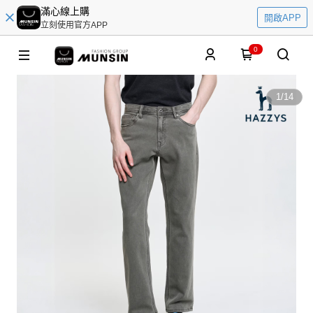
滿心線上購
開啟APP
立刻使用官方APP
0
1
/
14