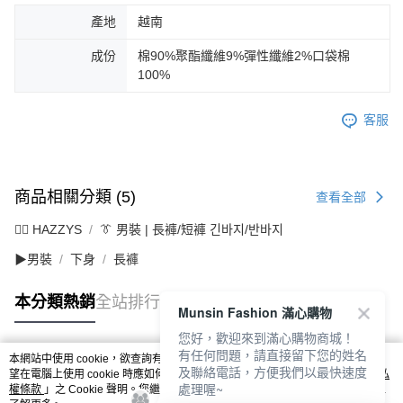
產地
越南
成份
棉90%聚酯纖維9%彈性纖維2%口袋棉
100%
客服
商品相關分類 (5)
查看全部
🐕‍🦺 HAZZYS
👔 男裝 | 長褲/短褲 긴바지/반바지
▶男裝
下身
長褲
本分類熱銷
全站排行
Munsin Fashion 滿心購物
您好，歡迎來到滿心購物商城！
有任何問題，請直接留下您的姓名
本網站中使用 cookie，欲查詢有關本網站使用 cookie 方式之詳情，及若您不希
及聯絡電話，方便我們以最快速度
熱門標籤
望在電腦上使用 cookie 時應如何變更電腦的 cookie 設定，請參閱本網站「
隱私
處理喔~
權條款
」之 Cookie 聲明。您繼續使用本網站即表示您同意本公司得按本網站使