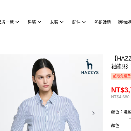
品牌一覽
男裝
女裝
配件
熱銷話題
購物說
【HA
袖襯衫 
超取免運費
NT$3,
NT$4,680
顏色：淺
顏色