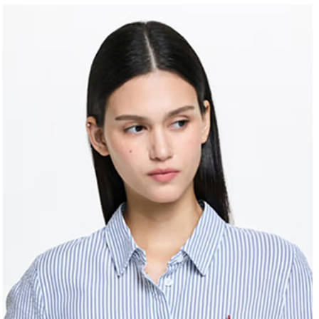
結果請求
離島宅配
５．嚴禁
免運費
形，恩沛
動。