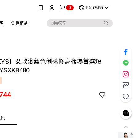
0
中文 (繁體)
明
會員權益
ZZYS】女款淺藍色俐落修身職場首選短
YSXKB480
744
藍色