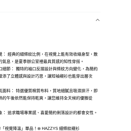
次付款
付款
覺： 經典的細條紋比例，在視覺上能有效收縮身型，散
的氣息，是夏季辦公室裡最具質感的知性穿搭。
口細節： 獨特的袖口反摺設計與條紋方向變化，為簡約
分期
增添了立體感與設計巧思，讓短袖襯衫也能穿出層次
你分期使用說明】
享後付
由台灣大哥大提供，台灣大哥大用戶可立即使用無須另外申請。
氣面料： 特選優質棉質布料，質地細膩且吸濕排汗，即
式選擇「大哥付你分期」，訂單成立後會自動跳轉到大哥付的交易
熱的午後依然能保持乾爽，讓您維持全天候的優雅從
證手機門號後，選擇欲分期的期數、繳款截止日，確認付款後即
FTEE先享後付」】
。
先享後付是「在收到商品之後才付款」的支付方式。 讓您購物簡單
准額度、可分期數及費用金額請依後續交易確認頁面所載為準。
心！
象： 追求職場專業感、喜愛簡約俐落設計的都會女性。
立30分鐘內，如未前往確認交易或遇審核未通過，訂單將自動取
：不需註冊會員、不需綁卡、不需儲值。
「轉專審核」未通過狀況，表示未達大哥付你分期系統評分，恕
：只要手機號碼，簡訊認證，即可結帳。
評估內容。
：先確認商品／服務後，再付款。
「視覺降溫」單品！❄️ HAZZYS 細條紋襯衫
式說明】