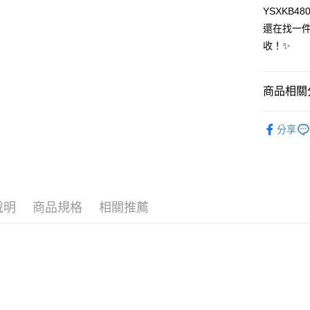
全家取貨
1.分期款
YSXKB48
【「AFT
醒簡訊。
免運費
１．於結帳
還在找一
2.透過簡
付」結帳
收！✨
帳／街口支
付款後全
２．訂單
３．收到繳
免運費
【注意事
／ATM／
1.本服務
※ 請注意
商品相關分
萊爾富取
用戶於交
絡購買商品
款買賣價
先享後付
免運費
🐕‍🦺 HAZZ
2.基於同
※ 交易是
分享
資料（包
是否繳費成
付款後萊
▶女裝
用，由本
付客戶支
免運費
3.完整用
🌸2026 
【注意事
7-11取貨
🐕‍🦺 HAZZ
１．透過由
交易，需
免運費
說明
商品規格
相關推薦
求債權轉
２．關於
付款後7-1
https://aft
免運費
３．未成
「AFTE
宅配
任。
４．使用「
免運費
即時審查