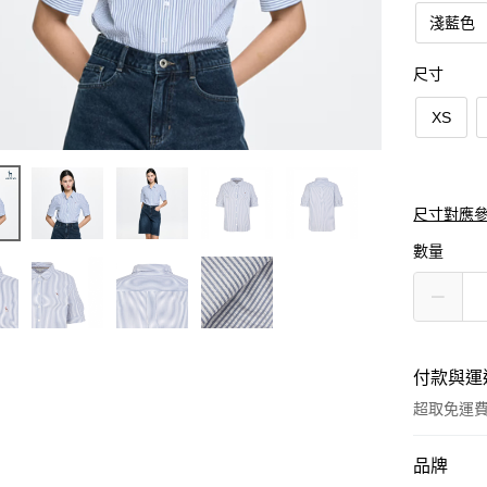
淺藍色
尺寸
XS
尺寸對應
數量
付款與運
超取免運
付款方式
品牌