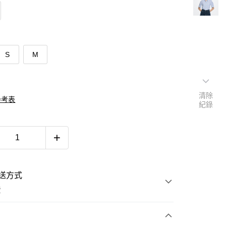
S
M
清除
參考表
紀錄
送方式
費