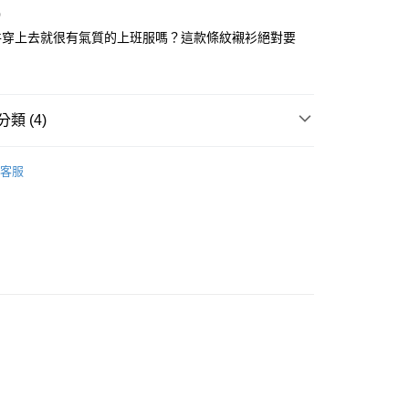
付款
項不併入電信帳單，「大哥付你分期」於每月結算日後寄送繳費提
0
EE先享後付」結帳流程】
方式選擇「AFTEE先享後付」後，將跳轉至「AFTEE先享後
件穿上去就很有氣質的上班服嗎？這款條紋襯衫絕對要
訊連結打開帳單後，可選擇「超商條碼／台灣大直營門市／銀行轉
頁面，進行簡訊認證並確認金額後，即可完成結帳。
付／iPASS MONEY」等通路繳費。
家取貨
成立數日內，您將收到繳費通知簡訊。
費通知簡訊後14天內，點擊此簡訊中的連結，可透過四大超商
項】
網路銀行／等多元方式進行付款，方視為交易完成。
係由「台灣大哥大股份有限公司」（以下簡稱本公司）所提供，讓
：結帳手續完成當下不需立刻繳費，但若您需要取消訂單，請聯
類 (4)
貨付款
易時，得透過本服務購買商品或服務，並由商店將買賣／分期付
的店家。未經商家同意取消之訂單仍視為有效，需透過AFTEE
金債權讓與本公司後，依約使用本公司帳單繳交帳款。
繳納相關費用。
YS
👗 女裝 | 襯衫 셔츠
意付款使用「大哥付你分期」之契約關係目的，商店將以您的個人
否成功請以「AFTEE先享後付 」之結帳頁面顯示為準，若有關於
客服
含姓名、電話或地址）提供予台灣大哥大進項蒐集、處理及利
功／繳費後需取消欲退款等相關疑問，請聯繫「AFTEE先享後
爾富取貨
上衣
襯衫
公司與您本人進行分期帳單所需資料之確認、核對及更正。
援中心」
https://netprotections.freshdesk.com/support/home
戶服務條款，請詳閱以下連結：
https://oppay.tw/userRule
春夏新品
🐕‍🦺 HAZZYS
項】
付款
YS
🏝️ 2026春夏商品
恩沛科技股份有限公司提供之「AFTEE先享後付」服務完成之
依本服務之必要範圍內提供個人資料，並將交易相關給付款項請
讓予恩沛科技股份有限公司。
個人資料處理事宜，請瀏覽以下網址：
1取貨
ee.tw/terms/#terms3
年的使用者請事先徵得法定代理人或監護人之同意方可使用
E先享後付」，若未經同意申辦者引起之損失，本公司不負相關責
AFTEE先享後付」時，將依據個別帳號之用戶狀況，依本公司
核予不同之上限額度；若仍有額度不足之情形，本公司將視審查