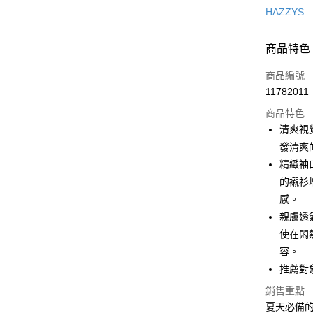
信用卡一
HAZZYS
超商取貨
商品特色
LINE Pay
商品編號
Apple Pay
11782011
商品特色
街口支付
清爽視
悠遊付
發清爽
精緻袖
大哥付你
的襯衫
相關說明
【大哥付
感。
AFTEE先
1.本服務
親膚透
2.付款方
相關說明
使在悶
流程，驗
【關於「A
ATM付款
完成交易
AFTEE
容。
3.實際核
便利好安
推薦對
4.訂單成
１．簡單
消。如遇
２．便利
銷售重點
運送方式
無法說明
３．安心
夏天必備的
【繳款方