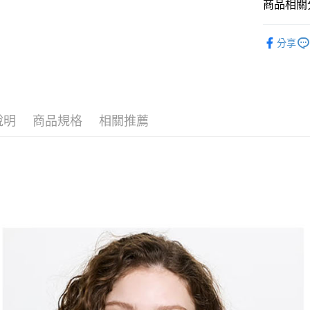
商品相關分
全家取貨
1.分期款
【「AFT
醒簡訊。
免運費
１．於結帳
🐕‍🦺 HAZZ
2.透過簡
付」結帳
分享
帳／街口支
付款後全
２．訂單
▶女裝
３．收到繳
免運費
【注意事
／ATM／
🌸2026 
1.本服務
※ 請注意
萊爾富取
用戶於交
🐕‍🦺 HAZZ
絡購買商品
款買賣價
先享後付
免運費
說明
商品規格
相關推薦
2.基於同
※ 交易是
資料（包
是否繳費成
付款後萊
用，由本
付客戶支
免運費
3.完整用
【注意事
7-11取貨
１．透過由
交易，需
免運費
求債權轉
２．關於
付款後7-1
https://aft
免運費
３．未成
「AFTE
宅配
任。
４．使用「
免運費
即時審查