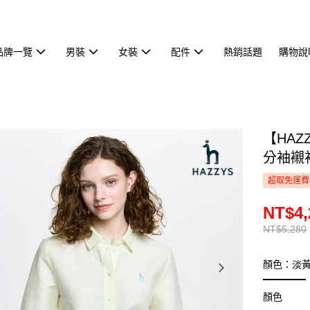
品牌一覽
男裝
女裝
配件
熱銷話題
購物說
【HA
分袖襯衫
超取免運費
NT$4,
NT$5,280
顏色：淡
顏色