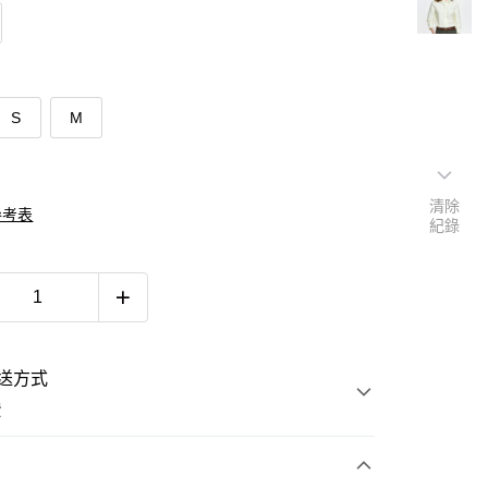
S
M
清除
參考表
紀錄
送方式
費