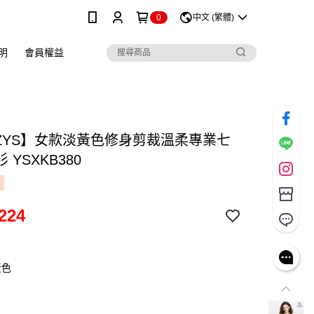
0
中文 (繁體)
明
會員權益
ZZYS】女款淡黃色修身剪裁溫柔專業七
 YSXKB380
224
黃色