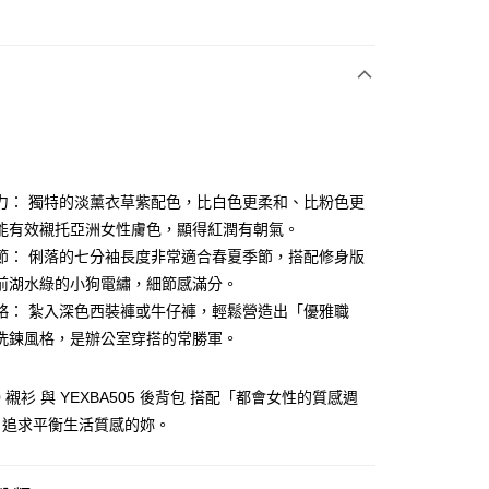
次付款
付款
力： 獨特的淡薰衣草紫配色，比白色更柔和、比粉色更
能有效襯托亞洲女性膚色，顯得紅潤有朝氣。
節： 俐落的七分袖長度非常適合春夏季節，搭配修身版
分期
前湖水綠的小狗電繡，細節感滿分。
你分期使用說明】
略： 紮入深色西裝褲或牛仔褲，輕鬆營造出「優雅職
享後付
由台灣大哥大提供，台灣大哥大用戶可立即使用無須另外申請。
洗鍊風格，是辦公室穿搭的常勝軍。
式選擇「大哥付你分期」，訂單成立後會自動跳轉到大哥付的交易
證手機門號後，選擇欲分期的期數、繳款截止日，確認付款後即
FTEE先享後付」】
。
先享後付是「在收到商品之後才付款」的支付方式。 讓您購物簡單
80 襯衫 與 YEXBA505 後背包 搭配「都會女性的質感週
准額度、可分期數及費用金額請依後續交易確認頁面所載為準。
心！
引追求平衡生活質感的妳。
立30分鐘內，如未前往確認交易或遇審核未通過，訂單將自動取
：不需註冊會員、不需綁卡、不需儲值。
「轉專審核」未通過狀況，表示未達大哥付你分期系統評分，恕
：只要手機號碼，簡訊認證，即可結帳。
評估內容。
：先確認商品／服務後，再付款。
式說明】