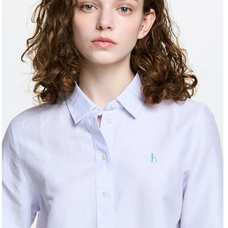
結果請求
離島宅配
５．嚴禁
免運費
形，恩沛
動。