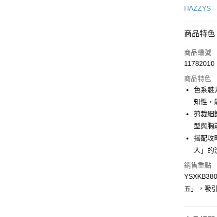
信用卡一
HAZZYS
超商取貨
商品特色
LINE Pay
商品編號
Apple Pay
11782010
商品特色
街口支付
色系魅
悠遊付
知性，
剪裁細
大哥付你
型與胸
相關說明
【大哥付
搭配攻
AFTEE先
1.本服務
人」的
2.付款方
相關說明
流程，驗
【關於「A
銷售重點
ATM付款
完成交易
AFTEE
YSXKB3
3.實際核
便利好安
五」，吸
4.訂單成
１．簡單
消。如遇
２．便利
運送方式
無法說明
３．安心
【繳款方