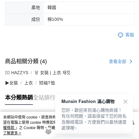
產地
韓國
成份
棉100%
客服
商品相關分類 (4)
查看全部
🐕‍🦺 HAZZYS
👗 女裝 | 上衣 재킷
▶女裝
上衣
短袖T恤
本分類熱銷
全站排行
Munsin Fashion 滿心購物
您好，歡迎來到滿心購物商城！
有任何問題，請直接留下您的姓名
本網站中使用 cookie，欲查詢有關本網站使用 cookie 方式之詳情，及若您不希
及聯絡電話，方便我們以最快速度
熱門標籤
望在電腦上使用 cookie 時應如何變更電腦的 cookie 設定，請參閱本網站「
隱私
處理喔~
權條款
」之 Cookie 聲明。您繼續使用本網站即表示您同意本公司得按本網站使
用條款之 Cookie 聲明使用 cookie。
了解更多 >