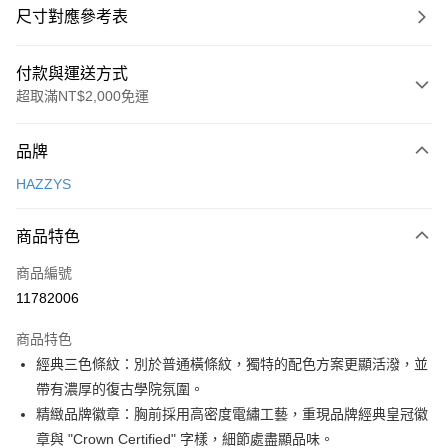
尺寸對應參考表
付款與運送方式
超取滿NT$2,000免運
付款方式
品牌
信用卡一次付款
HAZZYS
超商取貨付款
商品特色
LINE Pay
商品編號
Apple Pay
11782006
街口支付
商品特色
悠遊付
經典三色條紋：別於普通橫條紋，獨特的配色方案更顯活潑，並
大哥付你分期
帶有濃厚的復古學院氛圍。
相關說明
精緻品牌徽章：胸前採用高密度電繡工藝，重現品牌經典皇冠徽
【大哥付你分期使用說明】
章與 "Crown Certified" 字樣，細節處盡顯品味。
AFTEE先享後付