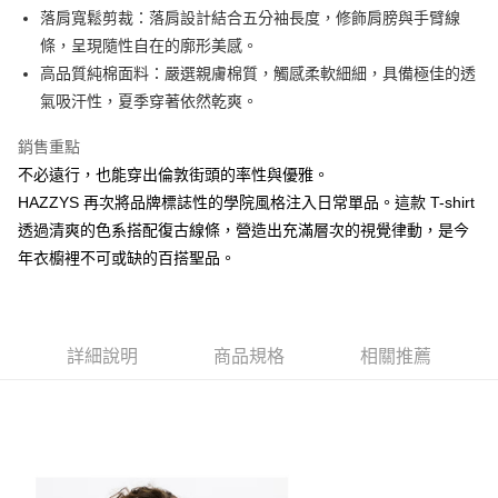
1.本服務由台灣大哥大提供，台灣大哥大用戶可立即使用無須另外申請。
落肩寬鬆剪裁：落肩設計結合五分袖長度，修飾肩膀與手臂線
2.付款方式選擇「大哥付你分期」，訂單成立後會自動跳轉到大哥付的交易
相關說明
流程，驗證手機門號後，選擇欲分期的期數、繳款截止日，確認付款後即完
條，呈現隨性自在的廓形美感。
【關於「AFTEE先享後付」】
成交易。
ATM付款
AFTEE先享後付是「在收到商品之後才付款」的支付方式。 讓您購物簡單
高品質純棉面料：嚴選親膚棉質，觸感柔軟細細，具備極佳的透
3.實際核准額度、可分期數及費用金額請依後續交易確認頁面所載為準。
便利好安心！
氣吸汗性，夏季穿著依然乾爽。
4.訂單成立30分鐘內，如未前往確認交易或遇審核未通過，訂單將自動取
１．簡單：不需註冊會員、不需綁卡、不需儲值。
運送方式
消。如遇「轉專審核」未通過狀況，表示未達大哥付你分期系統評分，恕無
２．便利：只要手機號碼，簡訊認證，即可結帳。
法說明評估內容。
銷售重點
３．安心：先確認商品／服務後，再付款。
全家取貨付款
【繳款方式說明】
不必遠行，也能穿出倫敦街頭的率性與優雅。
1.分期款項不併入電信帳單，「大哥付你分期」於每月結算日後寄送繳費提
每筆NT$80，滿NT$2,000(含以上)免運費
【「AFTEE先享後付」結帳流程】
HAZZYS 再次將品牌標誌性的學院風格注入日常單品。這款 T-shirt
醒簡訊。
１．於結帳方式選擇「AFTEE先享後付」後，將跳轉至「AFTEE先享後付」
2.透過簡訊連結打開帳單後，可選擇「超商條碼／台灣大直營門市／銀行轉
付款後全家取貨
透過清爽的色系搭配復古線條，營造出充滿層次的視覺律動，是今
結帳頁面，進行簡訊認證並確認金額後，即可完成結帳。
帳／街口支付／iPASS MONEY」等通路繳費。
２．訂單成立數日內，您將收到繳費通知簡訊。
年衣櫥裡不可或缺的百搭聖品。
每筆NT$80，滿NT$2,000(含以上)免運費
３．收到繳費通知簡訊後14天內，點擊此簡訊中的連結，可透過四大超商／
【注意事項】
ATM／網路銀行／等多元方式進行付款，方視為交易完成。
萊爾富取貨付款
1.本服務係由「台灣大哥大股份有限公司」（以下簡稱本公司）所提供，讓
※ 請注意：結帳手續完成當下不需立刻繳費，但若您需要取消訂單，請聯絡
用戶於交易時，得透過本服務購買商品或服務，並由商店將買賣／分期付款
每筆NT$80，滿NT$2,000(含以上)免運費
購買商品的店家。未經商家同意取消之訂單仍視為有效，需透過AFTEE先享
買賣價金債權讓與本公司後，依約使用本公司帳單繳交帳款。
後付繳納相關費用。
詳細說明
商品規格
相關推薦
2.基於同意付款使用「大哥付你分期」之契約關係目的，商店將以您的個人
付款後萊爾富取貨
※ 交易是否成功請以「AFTEE先享後付 」之結帳頁面顯示為準，若有關於
資料（包含姓名、電話或地址）提供予台灣大哥大進項蒐集、處理及利用，
是否繳費成功／繳費後需取消欲退款等相關疑問，請聯繫「AFTEE先享後付
每筆NT$80，滿NT$2,000(含以上)免運費
由本公司與您本人進行分期帳單所需資料之確認、核對及更正。
客戶支援中心」
https://netprotections.freshdesk.com/support/home
3.完整用戶服務條款，請詳閱以下連結：
https://oppay.tw/userRule
7-11取貨付款
【注意事項】
１．透過由恩沛科技股份有限公司提供之「AFTEE先享後付」服務完成之交
每筆NT$80，滿NT$2,000(含以上)免運費
易，需依本服務之必要範圍內提供個人資料，並將交易相關給付款項請求債