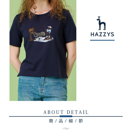
權轉讓予恩沛科技股份有限公司。
付款後7-11取貨
２．關於個人資料處理事宜，請瀏覽以下網址：
免運費
https://aftee.tw/terms/#terms3
３．未成年的使用者請事先徵得法定代理人或監護人之同意方可使用
宅配
「AFTEE先享後付」，若未經同意申辦者引起之損失，本公司不負相關責
任。
免運費
４．使用「AFTEE先享後付」時，將依據個別帳號之用戶狀況，依本公司即
時審查核予不同之上限額度；若仍有額度不足之情形，本公司將視審查結果
離島宅配
請求用戶進行身份認證。
免運費
５．嚴禁一人註冊多個帳號或使用他人資訊註冊。若發現惡意使用之情形，
恩沛科技股份有限公司將有權停止該用戶之使用額度並採取法律行動。