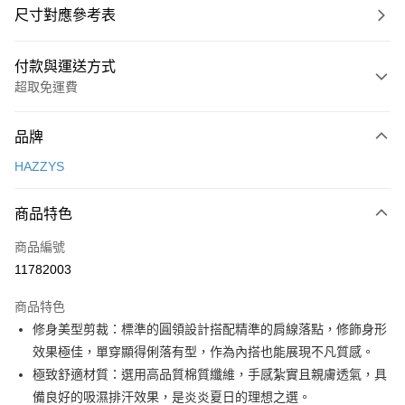
尺寸對應參考表
付款與運送方式
超取免運費
付款方式
品牌
信用卡一次付款
HAZZYS
超商取貨付款
商品特色
LINE Pay
商品編號
Apple Pay
11782003
街口支付
商品特色
悠遊付
修身美型剪裁：標準的圓領設計搭配精準的肩線落點，修飾身形
大哥付你分期
效果極佳，單穿顯得俐落有型，作為內搭也能展現不凡質感。
相關說明
極致舒適材質：選用高品質棉質纖維，手感紮實且親膚透氣，具
【大哥付你分期使用說明】
備良好的吸濕排汗效果，是炎炎夏日的理想之選。
AFTEE先享後付