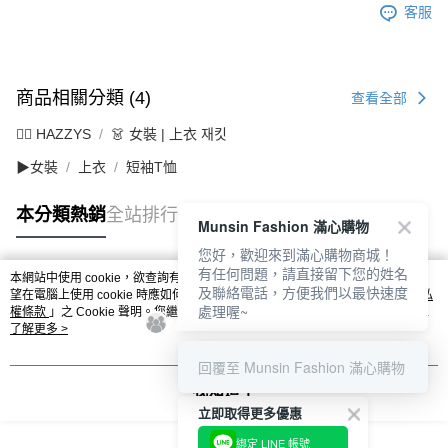
客服
商品相關分類 (4)
查看全部
🐕‍🦺 HAZZYS
👗 女裝 | 上衣 재킷
▶女裝
上衣
短袖T恤
本分類熱銷
全站排行
Munsin Fashion 滿心購物
您好，歡迎來到滿心購物商城！
有任何問題，請直接留下您的姓名
本網站中使用 cookie，欲查詢有關本網站使用 cookie 方式之詳情，及若您不希
及聯絡電話，方便我們以最快速度
熱門標籤
望在電腦上使用 cookie 時應如何變更電腦的 cookie 設定，請參閱本網站「
隱私
處理喔~
權條款
」之 Cookie 聲明。您繼續使用本網站即表示您同意本公司得按本網站使
用條款之 Cookie 聲明使用 cookie。
了解更多 >
回覆至 Munsin Fashion 滿心購物
我知道了
立即取得更多優惠
綁定 LINE 帳號