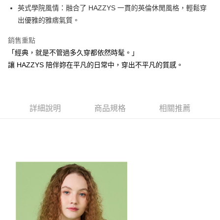
1.本服務由台灣大哥大提供，台灣大哥大用戶可立即使用無須另外申請。
英式學院風情：融合了 HAZZYS 一貫的英倫休閒風格，輕鬆穿
2.付款方式選擇「大哥付你分期」，訂單成立後會自動跳轉到大哥付的交易
相關說明
流程，驗證手機門號後，選擇欲分期的期數、繳款截止日，確認付款後即完
出優雅的雅痞氣質。
【關於「AFTEE先享後付」】
成交易。
ATM付款
AFTEE先享後付是「在收到商品之後才付款」的支付方式。 讓您購物簡單
3.實際核准額度、可分期數及費用金額請依後續交易確認頁面所載為準。
銷售重點
便利好安心！
4.訂單成立30分鐘內，如未前往確認交易或遇審核未通過，訂單將自動取
１．簡單：不需註冊會員、不需綁卡、不需儲值。
「經典，就是不管過多久穿都依然時髦。」
運送方式
消。如遇「轉專審核」未通過狀況，表示未達大哥付你分期系統評分，恕無
２．便利：只要手機號碼，簡訊認證，即可結帳。
法說明評估內容。
讓 HAZZYS 陪伴妳在平凡的日常中，穿出不平凡的質感。
３．安心：先確認商品／服務後，再付款。
全家取貨付款
【繳款方式說明】
1.分期款項不併入電信帳單，「大哥付你分期」於每月結算日後寄送繳費提
免運費
【「AFTEE先享後付」結帳流程】
醒簡訊。
１．於結帳方式選擇「AFTEE先享後付」後，將跳轉至「AFTEE先享後付」
2.透過簡訊連結打開帳單後，可選擇「超商條碼／台灣大直營門市／銀行轉
付款後全家取貨
結帳頁面，進行簡訊認證並確認金額後，即可完成結帳。
帳／街口支付／iPASS MONEY」等通路繳費。
詳細說明
商品規格
相關推薦
２．訂單成立數日內，您將收到繳費通知簡訊。
免運費
３．收到繳費通知簡訊後14天內，點擊此簡訊中的連結，可透過四大超商／
【注意事項】
ATM／網路銀行／等多元方式進行付款，方視為交易完成。
萊爾富取貨付款
1.本服務係由「台灣大哥大股份有限公司」（以下簡稱本公司）所提供，讓
※ 請注意：結帳手續完成當下不需立刻繳費，但若您需要取消訂單，請聯絡
用戶於交易時，得透過本服務購買商品或服務，並由商店將買賣／分期付款
免運費
購買商品的店家。未經商家同意取消之訂單仍視為有效，需透過AFTEE先享
買賣價金債權讓與本公司後，依約使用本公司帳單繳交帳款。
後付繳納相關費用。
2.基於同意付款使用「大哥付你分期」之契約關係目的，商店將以您的個人
付款後萊爾富取貨
※ 交易是否成功請以「AFTEE先享後付 」之結帳頁面顯示為準，若有關於
資料（包含姓名、電話或地址）提供予台灣大哥大進項蒐集、處理及利用，
是否繳費成功／繳費後需取消欲退款等相關疑問，請聯繫「AFTEE先享後付
免運費
由本公司與您本人進行分期帳單所需資料之確認、核對及更正。
客戶支援中心」
https://netprotections.freshdesk.com/support/home
3.完整用戶服務條款，請詳閱以下連結：
https://oppay.tw/userRule
7-11取貨付款
【注意事項】
１．透過由恩沛科技股份有限公司提供之「AFTEE先享後付」服務完成之交
免運費
易，需依本服務之必要範圍內提供個人資料，並將交易相關給付款項請求債