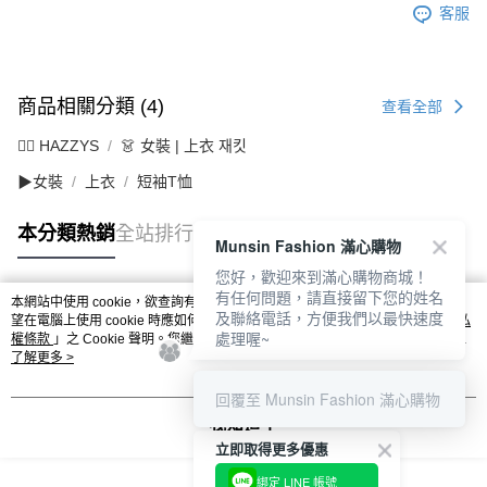
客服
商品相關分類 (4)
查看全部
🐕‍🦺 HAZZYS
👗 女裝 | 上衣 재킷
▶女裝
上衣
短袖T恤
本分類熱銷
全站排行
Munsin Fashion 滿心購物
您好，歡迎來到滿心購物商城！
有任何問題，請直接留下您的姓名
本網站中使用 cookie，欲查詢有關本網站使用 cookie 方式之詳情，及若您不希
及聯絡電話，方便我們以最快速度
熱門標籤
望在電腦上使用 cookie 時應如何變更電腦的 cookie 設定，請參閱本網站「
隱私
處理喔~
權條款
」之 Cookie 聲明。您繼續使用本網站即表示您同意本公司得按本網站使
用條款之 Cookie 聲明使用 cookie。
了解更多 >
回覆至 Munsin Fashion 滿心購物
我知道了
立即取得更多優惠
綁定 LINE 帳號