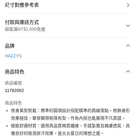
尺寸對應參考表
付款與運送方式
超取滿NT$2,000免運
付款方式
品牌
信用卡一次付款
HAZZYS
超商取貨付款
商品特色
LINE Pay
商品編號
Apple Pay
11782002
街口支付
商品特色
悠遊付
修身美型剪裁：標準的圓領設計搭配精準的肩線落點，修飾身形
大哥付你分期
效果極佳，單穿顯得俐落有型，作為內搭也能展現不凡質感。
相關說明
極致舒適材質：選用高品質棉質纖維，手感紮實且親膚透氣，具
【大哥付你分期使用說明】
備良好的吸濕排汗效果，是炎炎夏日的理想之選。
AFTEE先享後付