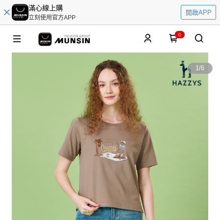
滿心線上購
開啟APP
立刻使用官方APP
0
1
/
6