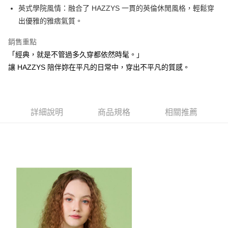
1.本服務由台灣大哥大提供，台灣大哥大用戶可立即使用無須另外申請。
英式學院風情：融合了 HAZZYS 一貫的英倫休閒風格，輕鬆穿
2.付款方式選擇「大哥付你分期」，訂單成立後會自動跳轉到大哥付的交易
相關說明
流程，驗證手機門號後，選擇欲分期的期數、繳款截止日，確認付款後即完
出優雅的雅痞氣質。
【關於「AFTEE先享後付」】
成交易。
ATM付款
AFTEE先享後付是「在收到商品之後才付款」的支付方式。 讓您購物簡單
3.實際核准額度、可分期數及費用金額請依後續交易確認頁面所載為準。
銷售重點
便利好安心！
4.訂單成立30分鐘內，如未前往確認交易或遇審核未通過，訂單將自動取
１．簡單：不需註冊會員、不需綁卡、不需儲值。
「經典，就是不管過多久穿都依然時髦。」
運送方式
消。如遇「轉專審核」未通過狀況，表示未達大哥付你分期系統評分，恕無
２．便利：只要手機號碼，簡訊認證，即可結帳。
法說明評估內容。
讓 HAZZYS 陪伴妳在平凡的日常中，穿出不平凡的質感。
３．安心：先確認商品／服務後，再付款。
全家取貨付款
【繳款方式說明】
1.分期款項不併入電信帳單，「大哥付你分期」於每月結算日後寄送繳費提
每筆NT$80，滿NT$2,000(含以上)免運費
【「AFTEE先享後付」結帳流程】
醒簡訊。
１．於結帳方式選擇「AFTEE先享後付」後，將跳轉至「AFTEE先享後付」
2.透過簡訊連結打開帳單後，可選擇「超商條碼／台灣大直營門市／銀行轉
付款後全家取貨
結帳頁面，進行簡訊認證並確認金額後，即可完成結帳。
帳／街口支付／iPASS MONEY」等通路繳費。
詳細說明
商品規格
相關推薦
２．訂單成立數日內，您將收到繳費通知簡訊。
每筆NT$80，滿NT$2,000(含以上)免運費
３．收到繳費通知簡訊後14天內，點擊此簡訊中的連結，可透過四大超商／
【注意事項】
ATM／網路銀行／等多元方式進行付款，方視為交易完成。
萊爾富取貨付款
1.本服務係由「台灣大哥大股份有限公司」（以下簡稱本公司）所提供，讓
※ 請注意：結帳手續完成當下不需立刻繳費，但若您需要取消訂單，請聯絡
用戶於交易時，得透過本服務購買商品或服務，並由商店將買賣／分期付款
每筆NT$80，滿NT$2,000(含以上)免運費
購買商品的店家。未經商家同意取消之訂單仍視為有效，需透過AFTEE先享
買賣價金債權讓與本公司後，依約使用本公司帳單繳交帳款。
後付繳納相關費用。
2.基於同意付款使用「大哥付你分期」之契約關係目的，商店將以您的個人
付款後萊爾富取貨
※ 交易是否成功請以「AFTEE先享後付 」之結帳頁面顯示為準，若有關於
資料（包含姓名、電話或地址）提供予台灣大哥大進項蒐集、處理及利用，
是否繳費成功／繳費後需取消欲退款等相關疑問，請聯繫「AFTEE先享後付
每筆NT$80，滿NT$2,000(含以上)免運費
由本公司與您本人進行分期帳單所需資料之確認、核對及更正。
客戶支援中心」
https://netprotections.freshdesk.com/support/home
3.完整用戶服務條款，請詳閱以下連結：
https://oppay.tw/userRule
7-11取貨付款
【注意事項】
１．透過由恩沛科技股份有限公司提供之「AFTEE先享後付」服務完成之交
每筆NT$80，滿NT$2,000(含以上)免運費
易，需依本服務之必要範圍內提供個人資料，並將交易相關給付款項請求債