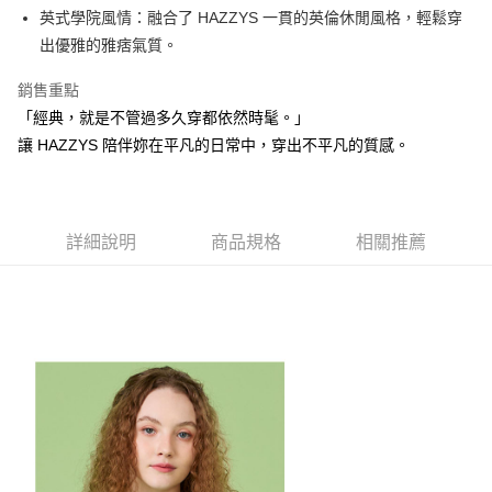
1.本服務由台灣大哥大提供，台灣大哥大用戶可立即使用無須另外申請。
英式學院風情：融合了 HAZZYS 一貫的英倫休閒風格，輕鬆穿
2.付款方式選擇「大哥付你分期」，訂單成立後會自動跳轉到大哥付的交易
相關說明
流程，驗證手機門號後，選擇欲分期的期數、繳款截止日，確認付款後即完
出優雅的雅痞氣質。
【關於「AFTEE先享後付」】
成交易。
ATM付款
AFTEE先享後付是「在收到商品之後才付款」的支付方式。 讓您購物簡單
3.實際核准額度、可分期數及費用金額請依後續交易確認頁面所載為準。
銷售重點
便利好安心！
4.訂單成立30分鐘內，如未前往確認交易或遇審核未通過，訂單將自動取
１．簡單：不需註冊會員、不需綁卡、不需儲值。
「經典，就是不管過多久穿都依然時髦。」
運送方式
消。如遇「轉專審核」未通過狀況，表示未達大哥付你分期系統評分，恕無
２．便利：只要手機號碼，簡訊認證，即可結帳。
法說明評估內容。
讓 HAZZYS 陪伴妳在平凡的日常中，穿出不平凡的質感。
３．安心：先確認商品／服務後，再付款。
全家取貨付款
【繳款方式說明】
1.分期款項不併入電信帳單，「大哥付你分期」於每月結算日後寄送繳費提
免運費
【「AFTEE先享後付」結帳流程】
醒簡訊。
１．於結帳方式選擇「AFTEE先享後付」後，將跳轉至「AFTEE先享後付」
2.透過簡訊連結打開帳單後，可選擇「超商條碼／台灣大直營門市／銀行轉
付款後全家取貨
結帳頁面，進行簡訊認證並確認金額後，即可完成結帳。
帳／街口支付／iPASS MONEY」等通路繳費。
詳細說明
商品規格
相關推薦
２．訂單成立數日內，您將收到繳費通知簡訊。
免運費
３．收到繳費通知簡訊後14天內，點擊此簡訊中的連結，可透過四大超商／
【注意事項】
ATM／網路銀行／等多元方式進行付款，方視為交易完成。
萊爾富取貨付款
1.本服務係由「台灣大哥大股份有限公司」（以下簡稱本公司）所提供，讓
※ 請注意：結帳手續完成當下不需立刻繳費，但若您需要取消訂單，請聯絡
用戶於交易時，得透過本服務購買商品或服務，並由商店將買賣／分期付款
免運費
購買商品的店家。未經商家同意取消之訂單仍視為有效，需透過AFTEE先享
買賣價金債權讓與本公司後，依約使用本公司帳單繳交帳款。
後付繳納相關費用。
2.基於同意付款使用「大哥付你分期」之契約關係目的，商店將以您的個人
付款後萊爾富取貨
※ 交易是否成功請以「AFTEE先享後付 」之結帳頁面顯示為準，若有關於
資料（包含姓名、電話或地址）提供予台灣大哥大進項蒐集、處理及利用，
是否繳費成功／繳費後需取消欲退款等相關疑問，請聯繫「AFTEE先享後付
免運費
由本公司與您本人進行分期帳單所需資料之確認、核對及更正。
客戶支援中心」
https://netprotections.freshdesk.com/support/home
3.完整用戶服務條款，請詳閱以下連結：
https://oppay.tw/userRule
7-11取貨付款
【注意事項】
１．透過由恩沛科技股份有限公司提供之「AFTEE先享後付」服務完成之交
免運費
易，需依本服務之必要範圍內提供個人資料，並將交易相關給付款項請求債