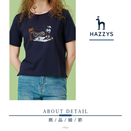
權轉讓予恩沛科技股份有限公司。
付款後7-11取貨
２．關於個人資料處理事宜，請瀏覽以下網址：
免運費
https://aftee.tw/terms/#terms3
３．未成年的使用者請事先徵得法定代理人或監護人之同意方可使用
宅配
「AFTEE先享後付」，若未經同意申辦者引起之損失，本公司不負相關責
任。
免運費
４．使用「AFTEE先享後付」時，將依據個別帳號之用戶狀況，依本公司即
時審查核予不同之上限額度；若仍有額度不足之情形，本公司將視審查結果
離島宅配
請求用戶進行身份認證。
免運費
５．嚴禁一人註冊多個帳號或使用他人資訊註冊。若發現惡意使用之情形，
恩沛科技股份有限公司將有權停止該用戶之使用額度並採取法律行動。