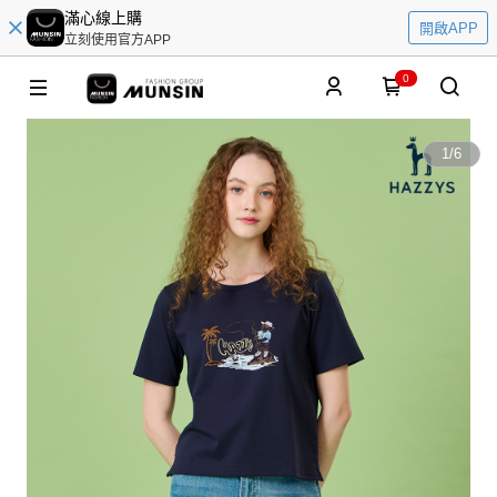
滿心線上購
開啟APP
立刻使用官方APP
0
1
/
6