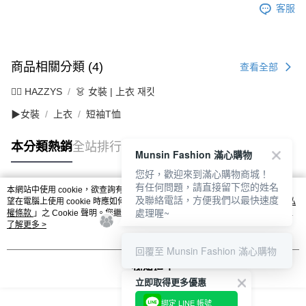
客服
商品相關分類 (4)
查看全部
🐕‍🦺 HAZZYS
👗 女裝 | 上衣 재킷
▶女裝
上衣
短袖T恤
本分類熱銷
全站排行
Munsin Fashion 滿心購物
您好，歡迎來到滿心購物商城！
有任何問題，請直接留下您的姓名
本網站中使用 cookie，欲查詢有關本網站使用 cookie 方式之詳情，及若您不希
及聯絡電話，方便我們以最快速度
熱門標籤
望在電腦上使用 cookie 時應如何變更電腦的 cookie 設定，請參閱本網站「
隱私
處理喔~
權條款
」之 Cookie 聲明。您繼續使用本網站即表示您同意本公司得按本網站使
用條款之 Cookie 聲明使用 cookie。
了解更多 >
回覆至 Munsin Fashion 滿心購物
我知道了
立即取得更多優惠
綁定 LINE 帳號