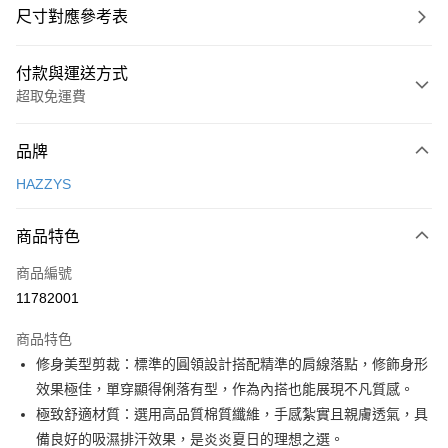
尺寸對應參考表
付款與運送方式
超取免運費
付款方式
品牌
信用卡一次付款
HAZZYS
超商取貨付款
商品特色
LINE Pay
商品編號
Apple Pay
11782001
街口支付
商品特色
悠遊付
修身美型剪裁：標準的圓領設計搭配精準的肩線落點，修飾身形
大哥付你分期
效果極佳，單穿顯得俐落有型，作為內搭也能展現不凡質感。
相關說明
極致舒適材質：選用高品質棉質纖維，手感紮實且親膚透氣，具
【大哥付你分期使用說明】
備良好的吸濕排汗效果，是炎炎夏日的理想之選。
AFTEE先享後付