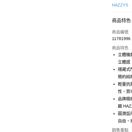
信用卡一
HAZZYS
超商取貨
商品特色
LINE Pay
商品編號
Apple Pay
11781996
商品特色
街口支付
立體機
悠遊付
立體感
隱藏式
大哥付你
簡約純
相關說明
【大哥付
輕量抗
AFTEE先
1.本服務
性，質
2.付款方
相關說明
品牌精
流程，驗
【關於「A
ATM付款
完成交易
AFTEE
顯 HA
3.實際核
便利好安
圓潤弧
4.訂單成
１．簡單
消。如遇
自由，
２．便利
運送方式
無法說明
３．安心
銷售重點
【繳款方