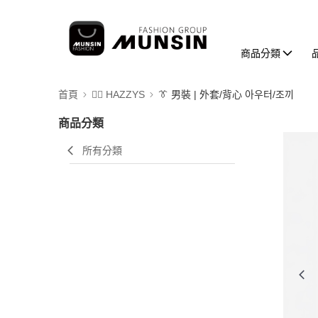
商品分類
首頁
🐕‍🦺 HAZZYS
👔 男裝 | 外套/背心 아우터/조끼
商品分類
所有分類