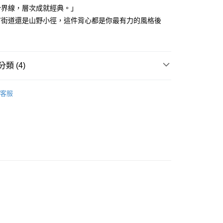
付款
項不併入電信帳單，「大哥付你分期」於每月結算日後寄送繳費提
分界線，層次成就經典。」
EE先享後付」結帳流程】
方式選擇「AFTEE先享後付」後，將跳轉至「AFTEE先享後
市街道還是山野小徑，這件背心都是你最有力的風格後
訊連結打開帳單後，可選擇「超商條碼／台灣大直營門市／銀行轉
頁面，進行簡訊認證並確認金額後，即可完成結帳。
付／iPASS MONEY」等通路繳費。
家取貨
成立數日內，您將收到繳費通知簡訊。
費通知簡訊後14天內，點擊此簡訊中的連結，可透過四大超商
項】
網路銀行／等多元方式進行付款，方視為交易完成。
係由「台灣大哥大股份有限公司」（以下簡稱本公司）所提供，讓
：結帳手續完成當下不需立刻繳費，但若您需要取消訂單，請聯
類 (4)
貨付款
易時，得透過本服務購買商品或服務，並由商店將買賣／分期付
的店家。未經商家同意取消之訂單仍視為有效，需透過AFTEE
金債權讓與本公司後，依約使用本公司帳單繳交帳款。
繳納相關費用。
YS
👔 男裝 | 外套/背心 아우터/조끼
意付款使用「大哥付你分期」之契約關係目的，商店將以您的個人
否成功請以「AFTEE先享後付 」之結帳頁面顯示為準，若有關於
客服
含姓名、電話或地址）提供予台灣大哥大進項蒐集、處理及利
功／繳費後需取消欲退款等相關疑問，請聯繫「AFTEE先享後
爾富取貨
外搭
背心
公司與您本人進行分期帳單所需資料之確認、核對及更正。
援中心」
https://netprotections.freshdesk.com/support/home
戶服務條款，請詳閱以下連結：
https://oppay.tw/userRule
春夏新品
🐕‍🦺 HAZZYS
項】
付款
YS
🏝️ 2026春夏商品
恩沛科技股份有限公司提供之「AFTEE先享後付」服務完成之
依本服務之必要範圍內提供個人資料，並將交易相關給付款項請
讓予恩沛科技股份有限公司。
個人資料處理事宜，請瀏覽以下網址：
1取貨
ee.tw/terms/#terms3
年的使用者請事先徵得法定代理人或監護人之同意方可使用
E先享後付」，若未經同意申辦者引起之損失，本公司不負相關責
AFTEE先享後付」時，將依據個別帳號之用戶狀況，依本公司
核予不同之上限額度；若仍有額度不足之情形，本公司將視審查