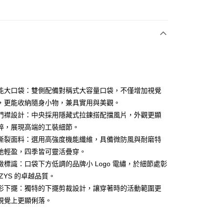
次付款
付款
能大口袋：雙側配備對稱式大容量口袋，不僅增加視覺
，更能收納隨身小物，兼具實用與美觀。
門襟設計：中央採用隱藏式拉鍊搭配擋風片，外觀更顯
分期
粹，展現高端的工裝細節。
你分期使用說明】
撕裂面料：選用高強度機能纖維，具備微防風與耐磨特
享後付
由台灣大哥大提供，台灣大哥大用戶可立即使用無須另外申請。
地輕盈，四季皆可靈活疊穿。
式選擇「大哥付你分期」，訂單成立後會自動跳轉到大哥付的交易
緻標識：口袋下方低調的品牌小 Logo 電繡，於細節處彰
證手機門號後，選擇欲分期的期數、繳款截止日，確認付款後即
FTEE先享後付」】
。
先享後付是「在收到商品之後才付款」的支付方式。 讓您購物簡單
ZZYS 的卓越品質。
准額度、可分期數及費用金額請依後續交易確認頁面所載為準。
心！
形下擺：獨特的下擺剪裁設計，讓穿著時的活動範圍更
立30分鐘內，如未前往確認交易或遇審核未通過，訂單將自動取
：不需註冊會員、不需綁卡、不需儲值。
「轉專審核」未通過狀況，表示未達大哥付你分期系統評分，恕
視覺上更顯俐落。
：只要手機號碼，簡訊認證，即可結帳。
評估內容。
：先確認商品／服務後，再付款。
式說明】