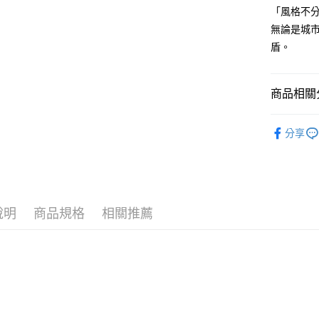
全家取貨
1.分期款
「風格不
【「AFT
醒簡訊。
免運費
１．於結帳
無論是城
2.透過簡
付」結帳
盾。
帳／街口支
付款後全
２．訂單
３．收到繳
免運費
【注意事
／ATM／
1.本服務
※ 請注意
商品相關分
萊爾富取
用戶於交
絡購買商品
款買賣價
先享後付
免運費
🐕‍🦺 HAZZ
2.基於同
※ 交易是
分享
資料（包
是否繳費成
付款後萊
▶男裝
用，由本
付客戶支
免運費
3.完整用
🌸2026 
【注意事
7-11取貨
🐕‍🦺 HAZZ
１．透過由
交易，需
免運費
說明
商品規格
相關推薦
求債權轉
２．關於
付款後7-1
https://aft
免運費
３．未成
「AFTE
宅配
任。
４．使用「
免運費
即時審查