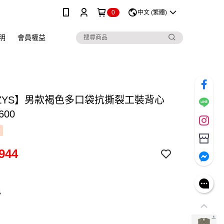
0
中文 (繁體)
明
會員權益
ZZYS】男款褐色多口袋抗撕裂工裝背心
600
944
色