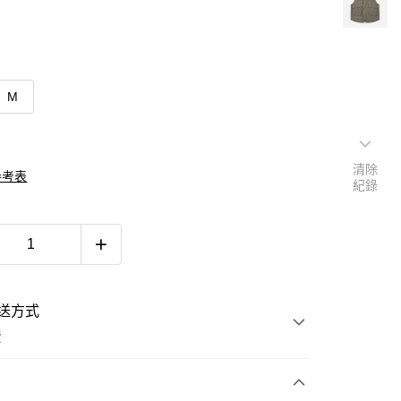
M
清除
參考表
紀錄
送方式
費