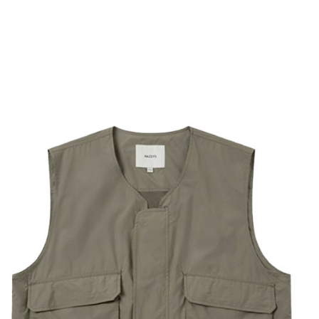
結果請求
離島宅配
５．嚴禁
免運費
形，恩沛
動。