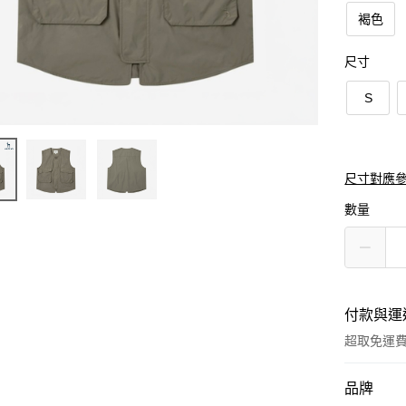
褐色
尺寸
S
尺寸對應
數量
付款與運
超取免運
付款方式
品牌