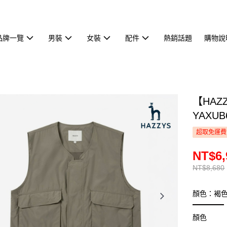
品牌一覽
男裝
女裝
配件
熱銷話題
購物說
【HA
YAXUB
超取免運費
NT$6,
NT$8,680
顏色：褐
顏色