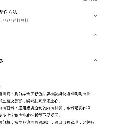
配送方法
受け取り送料無料
方法
カード1回払い
店頭代金引換
徴
徴
術圖騰：胸前結合了彩色品牌標誌與藝術風狗狗插畫，
t
和且層次豐富，瞬間點亮穿搭重心。
純棉面料：選用親膚透氣的純棉材質，布料緊實有彈
ter
使多次洗滌也能維持版型不易變形。
 Later 使用説明】
領剪裁：標準舒適的圓領設計，領口加固處理，穿著時
代金後払い
ービスは台湾大哥大によって提供され、台湾大哥大のユーザーは