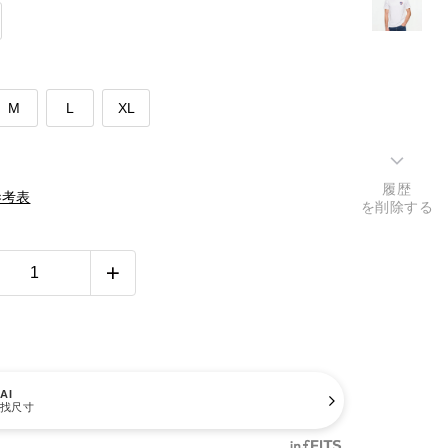
M
L
XL
履歴
參考表
を削除する
AI
找尺寸