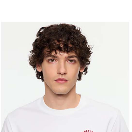
す。
き、限度
付款後7-1
2. 「OP
2.決済金額
送料無料
人情報（
3.現在、
処理およ
宅配
報の確認
三、利用規
3. 完全
プロテクシ
送料無料
ださい：
ht
します。
文者の氏
離島宅配
これに限ら
送料無料
されます。
AFTEE
明』をご
AFTEE
なります。
延滞納金
後見人の同
個人情報
を行使し
cs_tw@netp
を、必要な
AFTEE
意いただ