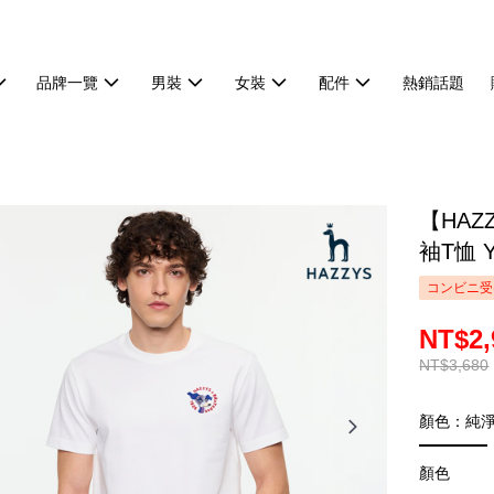
品牌一覽
男裝
女裝
配件
熱銷話題
【HA
袖T恤 Y
コンビニ受
NT$2,
NT$3,680
顏色：純
顏色