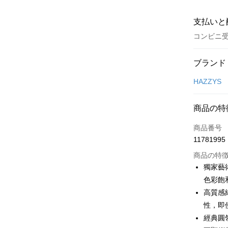
支払いと
コンビニ
お支払い
ブランド
クレジット
HAZZYS
コンビニ
商品の特
LINE Pay
商品番号
Apple Pay
11781995
JKOPAY
商品の特
獨家藝
Easy Walle
色彩飽
高質感
OP Pay La
説明
性，即
【OP Pay
經典圓
AFTEE
1. 本サ