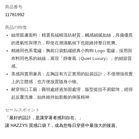
Apple Pay
商品番号
11781992
JKOPAY
商品の特徴
Easy Wallet
絲滑親膚面料：精選長絨棉混紡材質，觸感細膩如絲，具備優異
OP Pay Later
的透氣性與彈力，即使在潮濕氣候下也能維持整日乾爽。
説明
精緻同色系電繡：胸前口袋點綴經典小狗狗 Logo 電繡，採用與
【OP Pay Later 使用説明】
布料同色系的絲線，展現「靜奢風（Quiet Luxury）」的細節質
AFTEE代金後払い
1. 本サービスは台湾大哥大によって提供され、台湾大哥大のユーザーは追
感。
加の申請なしで即時に利用可能です。
説明
2. 支払い方法で「OP Pay Later」を選択すると、注文が成立した後に自動
美感與實用兼具：左胸設有方正實用的貼袋設計，不僅增強視覺
一、 AFTEE代金後払いについて
的に OP Pay Later の取引プロセスに移行し、携帯番号を確認後、分割払
ATM払い
1.お支払い方法でAFTEE代金後払いを選択すると、携帯電話認証ウィンド
上的立體感，也方便放置隨身小物。
いの回数や支払い期限を選択し、支払いを確認すると取引が完了します。
ウが表示されます。
3. 実際の承認額、分割回数および費用については、後続の取引確認ページ
耐穿領口工藝：圓領處經過加固處理，版型挺括不易鬆垮，經得
2.SMSで認証してお支払い手続を進めてください。
配送方法
を基準とします。
起反覆洗滌，始終維持如新般的俐落精神
3.注文するときのお支払いは不要です。商品はご指定の住所に配送されま
4. 注文成立後30分以内に確認取引を行わない場合や審査が通過しない場
す。
全家取貨付款
合、注文は自動的にキャンセルされます。「転専審査」に未通過の状況が
4.ご注文が完了すると、携帯に支払い通知のSMSが届きます。アプリ会員
セールスポイント
発生した場合は、システムの評価基準に達していないことを意味し、評価
送料無料
の場合は、AFTEE アプリプッシュ通知が届きます。
内容についての説明はいたしかねます。
「最好的設計，是讓穿著者感到自在。」
5.商品受け取り時のお支払いは不要です。商品を確かめてから、SMSまた
付款後全家取貨
讓 HAZZYS 質感口袋 T，成為您每日穿搭中最強大的後盾。
はアプリの通知に従って、4大コンビニ、またはATM/オンラインバンキン
グでお支払いください。
送料無料
【支払い方法の説明】