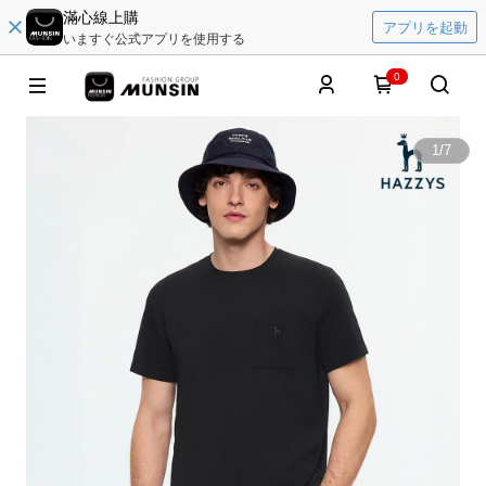
滿心線上購
アプリを起動
いますぐ公式アプリを使用する
0
1
/
7