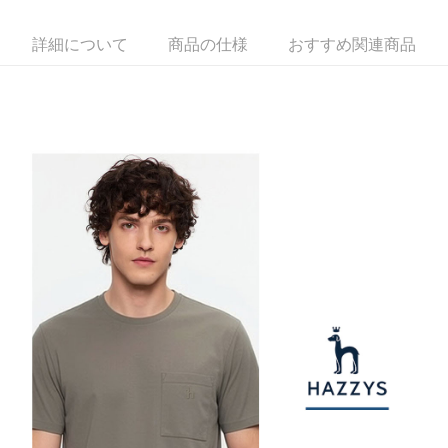
1. 分割払いの金額は電信請求書に統合されず、「OP Pay Later」は毎月の
代金納付期限は最短で 14 日以内ですので、ご注意ください。AFTEE アプ
萊爾富取貨付款
締め日後に支払いリマインダーのSMSを送信します。
リをダウンロードして AFTEE 会員になるとお支払い期限を最長 45 日以内
2. SMSのリンクを通じて請求書を開いた後、「コンビニバーコード／台湾
送料無料
詳細について
商品の仕様
おすすめ関連商品
まで延長できます。
大直営店舗／銀行振込／街口支払い／iPASS MONEY」などのチャネルで
支払いを選択できます。
付款後萊爾富取貨
お支払期限は、ショップが請求した期日と、AFTEEで延長できる日数をも
とに計算されます。AFTEEで注文すると、商品を受け取るまで支払い期限
送料無料
【注意事項】
を延長できますが、商品を期限内に受け取れない場合があります（例：予
1. 本サービスは「台湾大哥大株式会社」（以下「当社」といいます）によ
約商品や商品到着日が比較的遅い商品）。そのため、商品到着の有無に関
7-11取貨付款
って提供され、ユーザーが取引時に本サービスを通じて商品やサービスを
わらず、AFTEEで指定された期限内にお支払いください。
購入できるようにし、店舗が売買／分割払い売買の債権を当社に譲渡した
送料無料
後、契約に基づいて当社の請求書で帳款を支払うことになります。
二、支払い限度額
2. 「OP Pay Later」を利用する契約関係の目的から、店舗はあなたの個人
付款後7-11取貨
1.初回 AFTEEを ご利用の際に、認証結果及び当社の審査の結果に基づ
情報（名前、電話または住所を含む）を台湾大哥大に提供し、収集、処理
き、限度額が設定されます。
送料無料
および利用するために、当社があなた本人と分割請求書に必要な情報の確
2.決済金額は最低NT$20です。
認、照合および修正を行います。
3.現在、台湾の会員のみご利用いただけます。
宅配
3. 完全なユーザーサービス規約については、以下のリンクを参照してくだ
さい：
https://oppay.tw/userRule
三、利用規約「AFTEE代金後払い」（以下当サービスという）はネットプ
送料無料
ロテクションズ（以下 AFTEE という）が提供し、AFTEEが代金を徴収し
ます。当サービスご利用の際に提供しなければならない個人情報（注文者
離島宅配
の氏名、電話番号、受取人の氏名、電話番号、受取人住所を含むがこれに
送料無料
限らない）は、AFTEEに渡され当サービスで必要な範囲内で利用されま
す。AFTEEの個人情報の収集、処理、利用について、詳細はAFTEE公式ホ
ームページの『個人情報の収集、処理及び利用に関する声明』をご参照く
ださい（
https://aftee.tw/privacypolicy/
）。