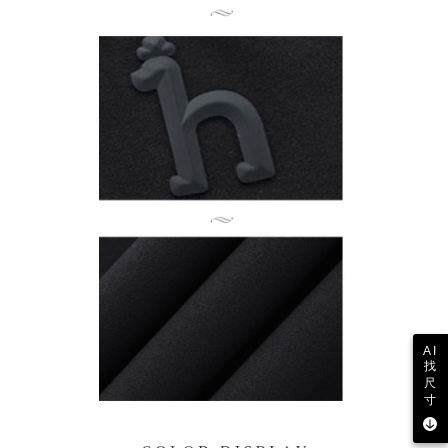
AI
找
尺
寸