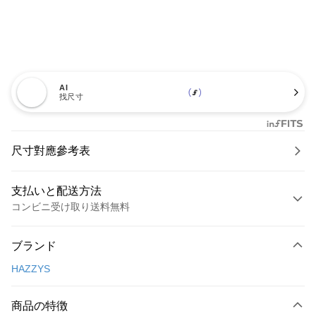
AI
找尺寸
尺寸對應參考表
支払いと配送方法
コンビニ受け取り送料無料
お支払い方法
ブランド
クレジットカード1回払い
HAZZYS
コンビニ店頭代金引換
LINE Pay
商品の特徴