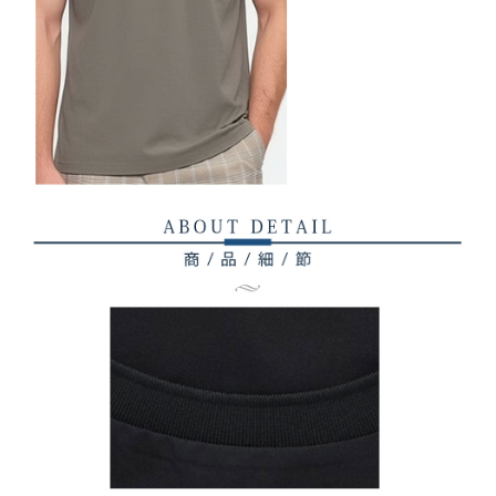
AFTEEの初回ご利用の際に、審査を通過すれば、最高額がNT$10,000にな
ります。支払い期限を過ぎた場合、その金額に基づいて年利20%の遅延滞
納金が加算されます。未成年の利用者は、事前に法定代理人または後見人
の同意を得ればAFTEEをご利用いただけます。
個人情報の処理、利用について疑問がある、または関連する法律の権利を
行使したい場合は、ネットプロテクションズ
cs_tw@netprotections.co.jp
にご連絡ください。上記に示した個人情報を、必要な購入注文書とあわせ
てAFTEEにご提供いただく、またはAFTEEにあなたの個人情報の収集、処
理、利用を許可することににご同意いただけない場合は、当サービスを選
択しないでください。