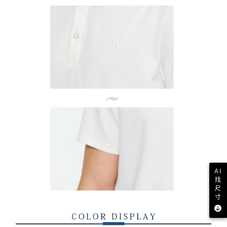
AI
找
尺
寸