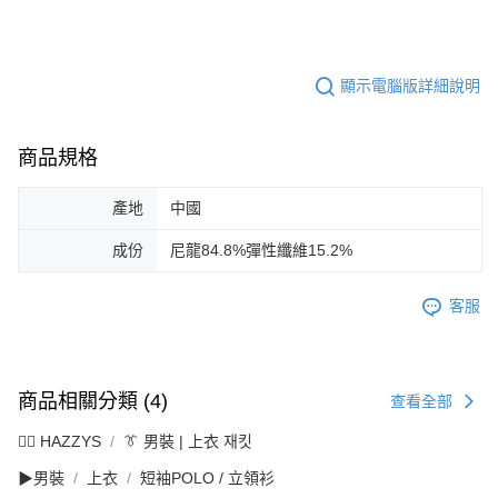
顯示電腦版詳細說明
商品規格
產地
中國
成份
尼龍84.8%彈性纖維15.2%
客服
商品相關分類 (4)
查看全部
🐕‍🦺 HAZZYS
👔 男裝 | 上衣 재킷
▶男裝
上衣
短袖POLO / 立領衫