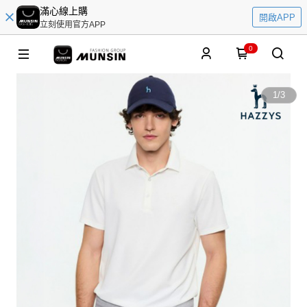
滿心線上購
開啟APP
立刻使用官方APP
0
1
/
3