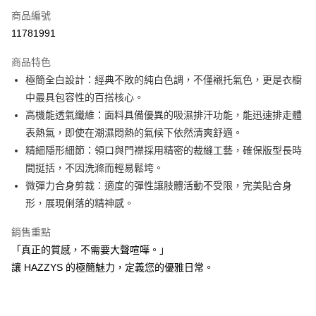
商品編號
Apple Pay
11781991
街口支付
商品特色
悠遊付
極簡全白設計：經典不敗的純白色調，不僅襯托氣色，更是衣櫥
大哥付你分期
中最具包容性的百搭核心。
相關說明
高機能透氣纖維：面料具備優異的吸濕排汗功能，能迅速排走體
【大哥付你分期使用說明】
表熱氣，即使在潮濕悶熱的氣候下依然清爽舒適。
AFTEE先享後付
1.本服務由台灣大哥大提供，台灣大哥大用戶可立即使用無須另外申請。
精細隱形細節：領口與門襟採用精密的裁縫工藝，確保版型長時
2.付款方式選擇「大哥付你分期」，訂單成立後會自動跳轉到大哥付的交易
相關說明
流程，驗證手機門號後，選擇欲分期的期數、繳款截止日，確認付款後即完
間挺括，不因洗滌而輕易鬆垮。
【關於「AFTEE先享後付」】
成交易。
ATM付款
AFTEE先享後付是「在收到商品之後才付款」的支付方式。 讓您購物簡單
微彈力合身剪裁：適度的彈性讓肢體活動不受限，完美貼合身
3.實際核准額度、可分期數及費用金額請依後續交易確認頁面所載為準。
便利好安心！
形，展現俐落的精神感。
4.訂單成立30分鐘內，如未前往確認交易或遇審核未通過，訂單將自動取
１．簡單：不需註冊會員、不需綁卡、不需儲值。
運送方式
消。如遇「轉專審核」未通過狀況，表示未達大哥付你分期系統評分，恕無
２．便利：只要手機號碼，簡訊認證，即可結帳。
法說明評估內容。
銷售重點
３．安心：先確認商品／服務後，再付款。
全家取貨付款
【繳款方式說明】
「真正的質感，不需要大聲喧嘩。」
1.分期款項不併入電信帳單，「大哥付你分期」於每月結算日後寄送繳費提
免運費
【「AFTEE先享後付」結帳流程】
讓 HAZZYS 的極簡魅力，定義您的優雅日常。
醒簡訊。
１．於結帳方式選擇「AFTEE先享後付」後，將跳轉至「AFTEE先享後付」
2.透過簡訊連結打開帳單後，可選擇「超商條碼／台灣大直營門市／銀行轉
付款後全家取貨
結帳頁面，進行簡訊認證並確認金額後，即可完成結帳。
帳／街口支付／iPASS MONEY」等通路繳費。
２．訂單成立數日內，您將收到繳費通知簡訊。
免運費
３．收到繳費通知簡訊後14天內，點擊此簡訊中的連結，可透過四大超商／