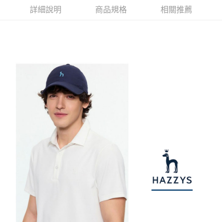
【注意事項】
ATM／網路銀行／等多元方式進行付款，方視為交易完成。
詳細說明
商品規格
相關推薦
萊爾富取貨付款
1.本服務係由「台灣大哥大股份有限公司」（以下簡稱本公司）所提供，讓
※ 請注意：結帳手續完成當下不需立刻繳費，但若您需要取消訂單，請聯絡
用戶於交易時，得透過本服務購買商品或服務，並由商店將買賣／分期付款
免運費
購買商品的店家。未經商家同意取消之訂單仍視為有效，需透過AFTEE先享
買賣價金債權讓與本公司後，依約使用本公司帳單繳交帳款。
後付繳納相關費用。
2.基於同意付款使用「大哥付你分期」之契約關係目的，商店將以您的個人
付款後萊爾富取貨
※ 交易是否成功請以「AFTEE先享後付 」之結帳頁面顯示為準，若有關於
資料（包含姓名、電話或地址）提供予台灣大哥大進項蒐集、處理及利用，
是否繳費成功／繳費後需取消欲退款等相關疑問，請聯繫「AFTEE先享後付
免運費
由本公司與您本人進行分期帳單所需資料之確認、核對及更正。
客戶支援中心」
https://netprotections.freshdesk.com/support/home
3.完整用戶服務條款，請詳閱以下連結：
https://oppay.tw/userRule
7-11取貨付款
【注意事項】
１．透過由恩沛科技股份有限公司提供之「AFTEE先享後付」服務完成之交
免運費
易，需依本服務之必要範圍內提供個人資料，並將交易相關給付款項請求債
權轉讓予恩沛科技股份有限公司。
付款後7-11取貨
２．關於個人資料處理事宜，請瀏覽以下網址：
免運費
https://aftee.tw/terms/#terms3
３．未成年的使用者請事先徵得法定代理人或監護人之同意方可使用
宅配
「AFTEE先享後付」，若未經同意申辦者引起之損失，本公司不負相關責
任。
免運費
４．使用「AFTEE先享後付」時，將依據個別帳號之用戶狀況，依本公司即
時審查核予不同之上限額度；若仍有額度不足之情形，本公司將視審查結果
離島宅配
請求用戶進行身份認證。
免運費
５．嚴禁一人註冊多個帳號或使用他人資訊註冊。若發現惡意使用之情形，
恩沛科技股份有限公司將有權停止該用戶之使用額度並採取法律行動。